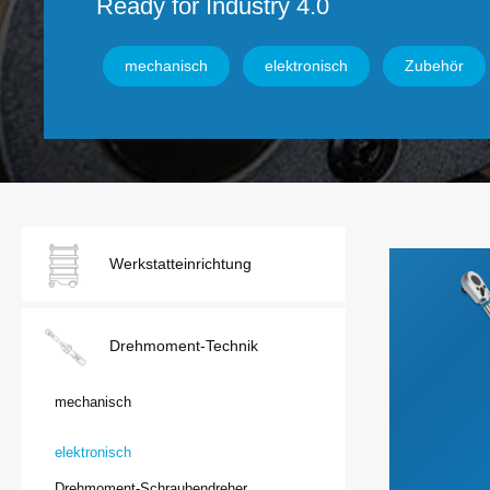
Ready for Industry 4.0
Elektrik / Batteriedienst - Kontakte /
Elektrik / 
Steckverbindungen
mechanisch
elektronisch
Zubehör
Karosserie / Innenausstattung - Scheiben /
Wischerarm
Werkstatteinrichtung
Drehmoment-Technik
mechanisch
elektronisch
Drehmoment-Schraubendreher