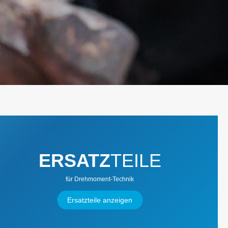
se
Karosserie / Innenausstattung -
Karosserie-Instandsetzung
ERSATZ
TEILE
für Drehmoment-Technik
Ersatzteile anzeigen