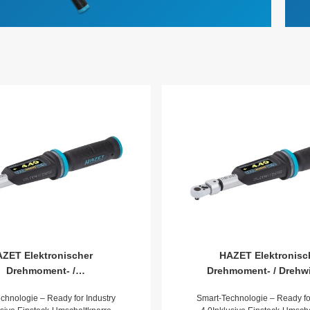
ZET Elektronischer
HAZET Elektronisc
Drehmoment- /
Drehmoment- / Drehwi
kelschlüssel 7281-5STAC
Schlüssel 7280-5STAC ·
chnologie – Ready for Industry
Smart-Technologie – Ready fo
momentbereich min-max:
max: 1?–?10 Nm · lbf m