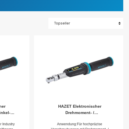
her
HAZET Elektronischer
nkel-
Drehmoment- /
 Nm min-
Drehwinkelschlüssel 7281-2STAC
r Industry
Anwendung:Für hochpräzise
in-max:
· Drehmomentbereich min-max: