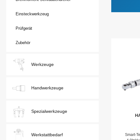
Einsteckwerkzeug
Prüfgerät
Zubehör
Werkzeuge
Handwerkzeuge
Spezialwerkzeuge
HA
Drehwin
Werkstattbedarf
Smart-Te
· Dreh