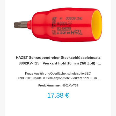
HAZET Schraubendreher-Steckschlüsseleinsatz
8802KV-T25 · Vierkant hohl 10 mm (3/8 Zoll) ·
Innen TORX® Profil · T25
Kurze AusführungOberfläche: schutzisoliertIEC
60900:2018Made In GermanyAntrieb: Vierkant hohl 10 mm
(3/8 Zoll)Abtrieb: Innen TORX® ProfilSchlüsselweite: ·
Produktnummer:
8802KV-T25
T25Abmessungen / Länge: 59.5 mmLänge l1: 12.5
mmSchutzisolierung bis 1000VFür Handbetätigung
17,38 €