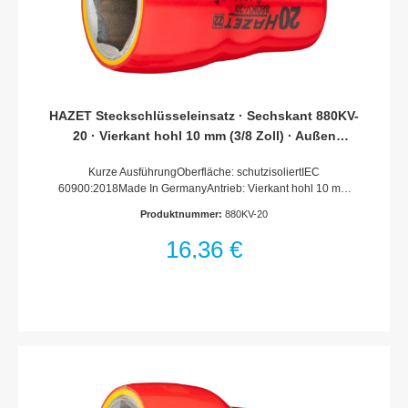
HAZET Steckschlüsseleinsatz · Sechskant 880KV-
20 · Vierkant hohl 10 mm (3/8 Zoll) · Außen
Sechskant-Tractionsprofil · 20 mm
Kurze AusführungOberfläche: schutzisoliertIEC
60900:2018Made In GermanyAntrieb: Vierkant hohl 10 mm
(3/8 Zoll)Abtrieb: Außen-Sechskant-
Produktnummer:
880KV-20
TractionsprofilSchlüsselweite: 20 mmAbmessungen / Länge:
47.5 mmDurchmesser d1 (am Abtrieb): 31 mmDurchmesser d2
16,36 €
(am Antrieb): 23 mmSchutzisolierung bis 1000VFür
Handbetätigung