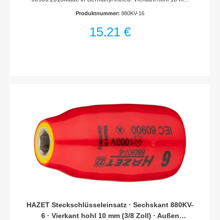
(3/8 Zoll)Abtrieb: Außen-Sechskant-
Produktnummer:
880KV-16
TractionsprofilSchlüsselweite: 16 mmAbmessungen / Länge:
45.5 mmDurchmesser d1 (am Abtrieb): 26 mmDurchmesser d2
15,21 €
(am Antrieb): 23 mmSchutzisolierung bis 1000VFür
Handbetätigung
HAZET Steckschlüsseleinsatz · Sechskant 880KV-
6 · Vierkant hohl 10 mm (3/8 Zoll) · Außen