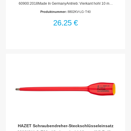
60900:2018Made In GermanyAntrieb: Vierkant hohl 10 mm
(3/8 Zoll)Abtrieb: Innen TORX® ProfilSchlüsselweite: ·
Produktnummer:
8802KV-LG-T40
T40Abmessungen / Länge: 187 mmLänge l1: 153
mmSchutzisolierung bis 1000VFür Handbetätigung
26,25 €
HAZET Schraubendreher-Steckschlüsseleinsatz