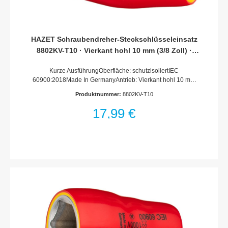
HAZET Schraubendreher-Steckschlüsseleinsatz
8802KV-T10 · Vierkant hohl 10 mm (3/8 Zoll) ·
Innen TORX® Profil · T10
Kurze AusführungOberfläche: schutzisoliertIEC
60900:2018Made In GermanyAntrieb: Vierkant hohl 10 mm
(3/8 Zoll)Abtrieb: Innen TORX® ProfilSchlüsselweite: ·
Produktnummer:
8802KV-T10
T10Abmessungen / Länge: 59.5 mmLänge l1: 12.5
mmSchutzisolierung bis 1000VFür Handbetätigung
17,99 €