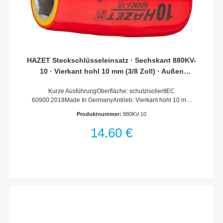
HAZET Steckschlüsseleinsatz · Sechskant 880KV-
10 · Vierkant hohl 10 mm (3/8 Zoll) · Außen
Sechskant-Tractionsprofil · 10 mm
Kurze AusführungOberfläche: schutzisoliertIEC
60900:2018Made In GermanyAntrieb: Vierkant hohl 10 mm
(3/8 Zoll)Abtrieb: Außen-Sechskant-
Produktnummer:
880KV-10
TractionsprofilSchlüsselweite: 10 mmAbmessungen / Länge:
41 mmDurchmesser d1 (am Abtrieb): 18.5 mmDurchmesser d2
14,60 €
(am Antrieb): 23 mmSchutzisolierung bis 1000VFür
Handbetätigung