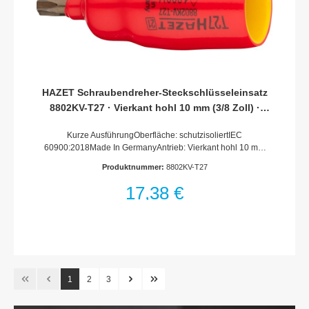
HAZET Schraubendreher-Steckschlüsseleinsatz
8802KV-T27 · Vierkant hohl 10 mm (3/8 Zoll) ·
Innen TORX® Profil · T27
Kurze AusführungOberfläche: schutzisoliertIEC
60900:2018Made In GermanyAntrieb: Vierkant hohl 10 mm
(3/8 Zoll)Abtrieb: Innen TORX® ProfilSchlüsselweite: ·
Produktnummer:
8802KV-T27
T27Abmessungen / Länge: 59.5 mmLänge l1: 12.5
mmSchutzisolierung bis 1000VFür Handbetätigung
17,38 €
1
2
3