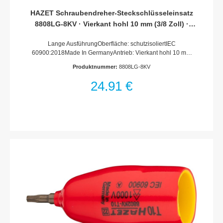
HAZET Schraubendreher-Steckschlüsseleinsatz
8808LG-8KV · Vierkant hohl 10 mm (3/8 Zoll) ·
Innen Vielzahn Profil XZN · M8
Lange AusführungOberfläche: schutzisoliertIEC
60900:2018Made In GermanyAntrieb: Vierkant hohl 10 mm
(3/8 Zoll)Abtrieb: Innen Vielzahn Profil XZNSchlüsselweite: ·
Produktnummer:
8808LG-8KV
M8Abmessungen / Länge: 145.5 mmLänge l1: 100
mmSchutzisolierung bis 1000VFür Handbetätigung
24,91 €