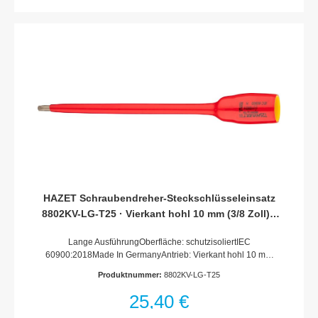
HAZET Schraubendreher-Steckschlüsseleinsatz
8802KV-LG-T25 · Vierkant hohl 10 mm (3/8 Zoll) ·
Innen TORX® Profil · T25
Lange AusführungOberfläche: schutzisoliertIEC
60900:2018Made In GermanyAntrieb: Vierkant hohl 10 mm
(3/8 Zoll)Abtrieb: Innen TORX® ProfilSchlüsselweite: ·
Produktnummer:
8802KV-LG-T25
T25Abmessungen / Länge: 187 mmLänge l1: 153
mmSchutzisolierung bis 1000VFür Handbetätigung
25,40 €