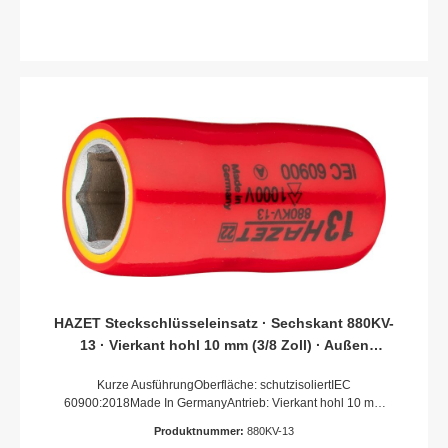
HAZET Steckschlüsseleinsatz · Sechskant 880KV-
13 · Vierkant hohl 10 mm (3/8 Zoll) · Außen
Sechskant-Tractionsprofil · 13 mm
Kurze AusführungOberfläche: schutzisoliertIEC
60900:2018Made In GermanyAntrieb: Vierkant hohl 10 mm
(3/8 Zoll)Abtrieb: Außen-Sechskant-
Produktnummer:
880KV-13
TractionsprofilSchlüsselweite: 13 mmAbmessungen / Länge: