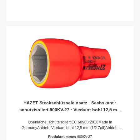
HAZET Steckschlüsseleinsatz · Sechskant ·
schutzisoliert 900KV-27 · Vierkant hohl 12,5 mm
(1/2 Zoll) · Außen Sechskant-Tractionsprofil · 27
Oberfläche: schutzisoliertIEC 60900:2018Made In
mm
GermanyAntrieb: Vierkant hohl 12,5 mm (1/2 Zoll)Abtrieb:
Außen-Sechskant-TractionsprofilSchlüsselweite: 27
Produktnummer:
900KV-27
mmAbmessungen / Länge: 62 mmDurchmesser d1 (am