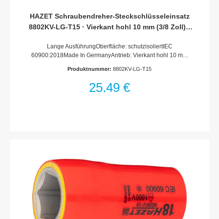
HAZET Schraubendreher-Steckschlüsseleinsatz
8802KV-LG-T15 · Vierkant hohl 10 mm (3/8 Zoll) ·
Innen TORX® Profil · T15
Lange AusführungOberfläche: schutzisoliertIEC
60900:2018Made In GermanyAntrieb: Vierkant hohl 10 mm
(3/8 Zoll)Abtrieb: Innen TORX® ProfilSchlüsselweite: ·
Produktnummer:
8802KV-LG-T15
T15Abmessungen / Länge: 187 mmLänge l1: 153
mmSchutzisolierung bis 1000VFür Handbetätigung
25,49 €