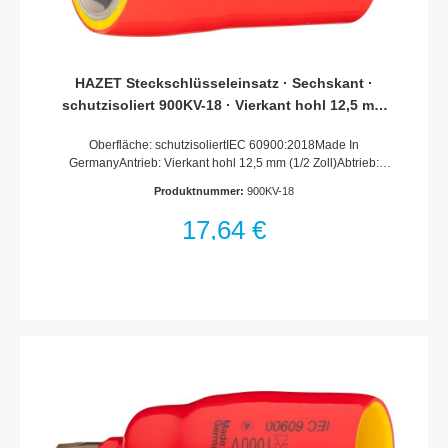
HAZET Steckschlüsseleinsatz · Sechskant ·
schutzisoliert 900KV-18 · Vierkant hohl 12,5 mm
(1/2 Zoll) · Außen Sechskant-Tractionsprofil · 18
Oberfläche: schutzisoliertIEC 60900:2018Made In
mm
GermanyAntrieb: Vierkant hohl 12,5 mm (1/2 Zoll)Abtrieb:
Außen-Sechskant-TractionsprofilSchlüsselweite: 18
Produktnummer:
900KV-18
mmAbmessungen / Länge: 54 mmDurchmesser d1 (am
Abtrieb): 29.5 mmDurchmesser d2 (am Antrieb): 27
17,64 €
mmSchutzisolierung bis 1000VFür Handbetätigung