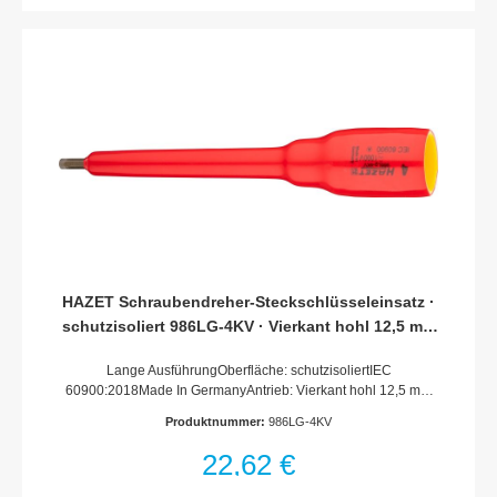
HAZET Schraubendreher-Steckschlüsseleinsatz ·
schutzisoliert 986LG-4KV · Vierkant hohl 12,5 mm
(1/2 Zoll) · Innen Sechskant Profil · 4 mm
Lange AusführungOberfläche: schutzisoliertIEC
60900:2018Made In GermanyAntrieb: Vierkant hohl 12,5 mm
(1/2 Zoll)Abtrieb: Innen-Sechskant ProfilSchlüsselweite: 4
Produktnummer:
986LG-4KV
mmAbmessungen / Länge: 156 mmLänge l1: 102
mmSchutzisolierung bis 1000VFür Handbetätigung
22,62 €