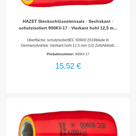
HAZET Steckschlüsseleinsatz · Sechskant ·
schutzisoliert 900KV-17 · Vierkant hohl 12,5 mm
(1/2 Zoll) · Außen Sechskant-Tractionsprofil · 17
Oberfläche: schutzisoliertIEC 60900:2018Made In
mm
GermanyAntrieb: Vierkant hohl 12,5 mm (1/2 Zoll)Abtrieb:
Außen-Sechskant-TractionsprofilSchlüsselweite: 17
Produktnummer:
900KV-17
mmAbmessungen / Länge: 54 mmDurchmesser d1 (am
Abtrieb): 28 mmDurchmesser d2 (am Antrieb): 27
15,52 €
mmSchutzisolierung bis 1000VFür Handbetätigung