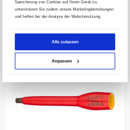
Speicherung von Cookies auf Ihrem Gerät zu,
(1/2 Zoll) · Außen Sechskant-Tractionsprofil · 13
unterstützen Sie zudem unsere Marketingbemühungen
Oberfläche: schutzisoliertIEC 60900:2018Made In
mm
GermanyAntrieb: Vierkant hohl 12,5 mm (1/2 Zoll)Abtrieb:
und helfen bei der Analyse der Websitenutzung.
Außen-Sechskant-TractionsprofilSchlüsselweite: 13
Produktnummer:
900KV-13
mmAbmessungen / Länge: 54 mmDurchmesser d1 (am
Abtrieb): 23 mmDurchmesser d2 (am Antrieb): 27
16,62 €
mmSchutzisolierung bis 1000VFür Handbetätigung
Alle zulassen
Anpassen