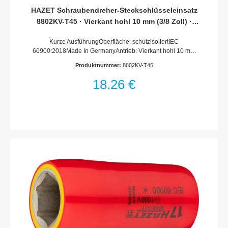
HAZET Schraubendreher-Steckschlüsseleinsatz
8802KV-T45 · Vierkant hohl 10 mm (3/8 Zoll) ·
Innen TORX® Profil · T45
Kurze AusführungOberfläche: schutzisoliertIEC
60900:2018Made In GermanyAntrieb: Vierkant hohl 10 mm
(3/8 Zoll)Abtrieb: Innen TORX® ProfilSchlüsselweite: ·
Produktnummer:
8802KV-T45
T45Abmessungen / Länge: 59.5 mmLänge l1: 12.5
mmSchutzisolierung bis 1000VFür Handbetätigung
18,26 €