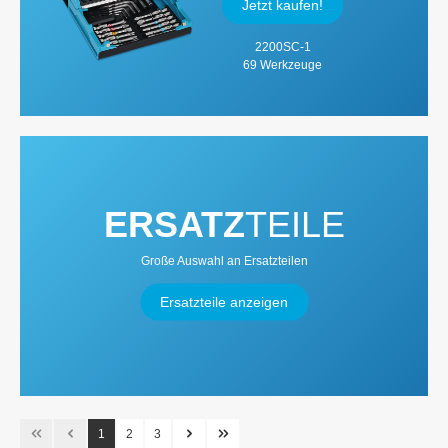
Jetzt kaufen!
2200SC-1
69 Werkzeuge
ERSATZ
TEILE
Große Auswahl an Ersatzteilen
Ersatzteile anzeigen
1
2
3