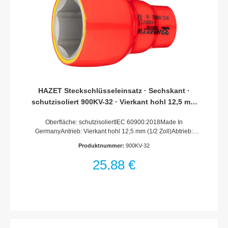
HAZET Steckschlüsseleinsatz · Sechskant ·
schutzisoliert 900KV-32 · Vierkant hohl 12,5 mm
(1/2 Zoll) · Außen Sechskant-Tractionsprofil · 32
Oberfläche: schutzisoliertIEC 60900:2018Made In
mm
GermanyAntrieb: Vierkant hohl 12,5 mm (1/2 Zoll)Abtrieb:
Außen-Sechskant-TractionsprofilSchlüsselweite: 32
Produktnummer:
900KV-32
mmAbmessungen / Länge: 66 mmDurchmesser d1 (am
Abtrieb): 46.5 mmDurchmesser d2 (am Antrieb): 27
25,88 €
mmSchutzisolierung bis 1000VFür Handbetätigung