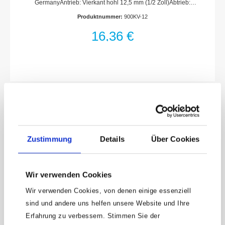
GermanyAntrieb: Vierkant hohl 12,5 mm (1/2 Zoll)Abtrieb:
Außen-Sechskant-TractionsprofilSchlüsselweite: 12
Produktnummer:
900KV-12
mmAbmessungen / Länge: 54 mmDurchmesser d1 (am
Abtrieb): 22 mmDurchmesser d2 (am Antrieb): 27
16,36 €
mmSchutzisolierung bis 1000VFür Handbetätigung
Zustimmung
Details
Über Cookies
Wir verwenden Cookies
Wir verwenden Cookies, von denen einige essenziell
sind und andere uns helfen unsere Website und Ihre
HAZET Steckschlüsseleinsatz · Sechskant ·
Erfahrung zu verbessern. Stimmen Sie der
schutzisoliert 900KV-13 · Vierkant hohl 12,5 mm