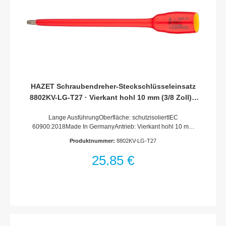
HAZET Schraubendreher-Steckschlüsseleinsatz
8802KV-LG-T27 · Vierkant hohl 10 mm (3/8 Zoll) ·
Innen TORX® Profil · T27
Lange AusführungOberfläche: schutzisoliertIEC
60900:2018Made In GermanyAntrieb: Vierkant hohl 10 mm
(3/8 Zoll)Abtrieb: Innen TORX® ProfilSchlüsselweite: ·
Produktnummer:
8802KV-LG-T27
T27Abmessungen / Länge: 187 mmLänge l1: 153
mmSchutzisolierung bis 1000VFür Handbetätigung
25,85 €