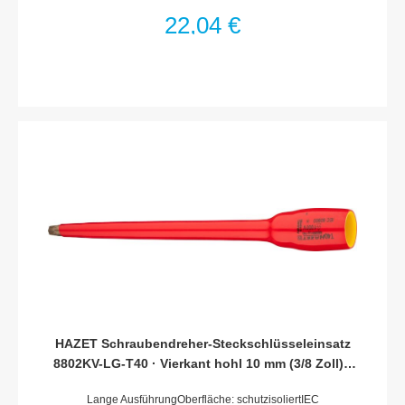
Abtrieb): 40 mmDurchmesser d2 (am Antrieb): 27
22,04 €
mmSchutzisolierung bis 1000VFür Handbetätigung
HAZET Schraubendreher-Steckschlüsseleinsatz
8802KV-LG-T40 · Vierkant hohl 10 mm (3/8 Zoll) ·
Innen TORX® Profil · T40
Lange AusführungOberfläche: schutzisoliertIEC