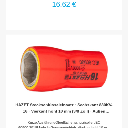
50 mmDurchmesser d1 (am Abtrieb): 33.5 mmDurchmesser d2
16,62 €
(am Antrieb): 23 mmSchutzisolierung bis 1000VFür
Handbetätigung
HAZET Steckschlüsseleinsatz · Sechskant 880KV-
16 · Vierkant hohl 10 mm (3/8 Zoll) · Außen
Sechskant-Tractionsprofil · 16 mm
Kurze AusführungOberfläche: schutzisoliertIEC
60900:2018Made In GermanyAntrieb: Vierkant hohl 10 mm