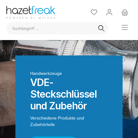
Handwerkzeuge
VDE-
Steckschlüssel
und Zubehör
Verschiedene Produkte und
Zubehörteile