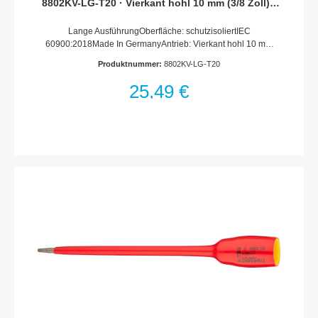
8802KV-LG-T20 · Vierkant hohl 10 mm (3/8 Zoll) ·
Innen TORX® Profil · T20
Lange AusführungOberfläche: schutzisoliertIEC
60900:2018Made In GermanyAntrieb: Vierkant hohl 10 mm
(3/8 Zoll)Abtrieb: Innen TORX® ProfilSchlüsselweite: ·
Produktnummer:
8802KV-LG-T20
T20Abmessungen / Länge: 187 mmLänge l1: 153
mmSchutzisolierung bis 1000VFür Handbetätigung
25,49 €