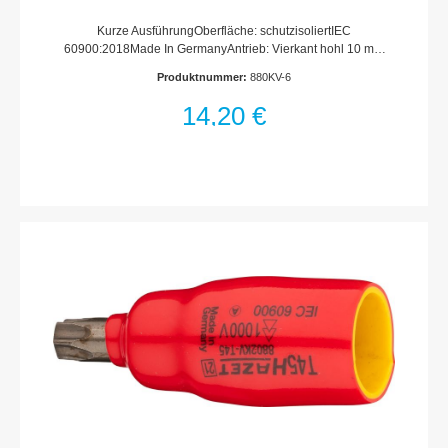
Sechskant-Tractionsprofil · 6 mm
Kurze AusführungOberfläche: schutzisoliertIEC
60900:2018Made In GermanyAntrieb: Vierkant hohl 10 mm
(3/8 Zoll)Abtrieb: Außen-Sechskant-
Produktnummer:
880KV-6
TractionsprofilSchlüsselweite: 6 mmAbmessungen / Länge: 40
mmDurchmesser d1 (am Abtrieb): 14 mmDurchmesser d2 (am
14,20 €
Antrieb): 23 mmSchutzisolierung bis 1000VFür
Handbetätigung