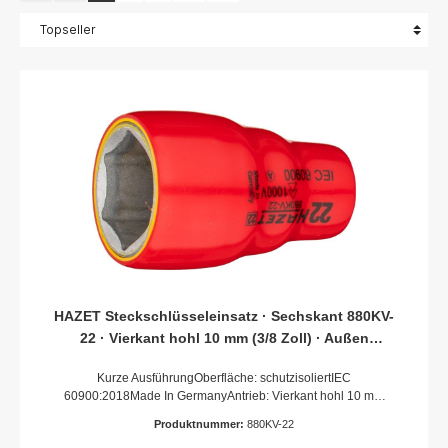
HAZET Steckschlüsseleinsatz · Sechskant 880KV-
22 · Vierkant hohl 10 mm (3/8 Zoll) · Außen
Sechskant-Tractionsprofil · 22 mm
Kurze AusführungOberfläche: schutzisoliertIEC
60900:2018Made In GermanyAntrieb: Vierkant hohl 10 mm
(3/8 Zoll)Abtrieb: Außen-Sechskant-
Produktnummer:
880KV-22
TractionsprofilSchlüsselweite: 22 mmAbmessungen / Länge: