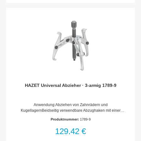
HAZET Universal Abzieher · 3-armig 1789-9
Anwendung:Abziehen von Zahnrädern und
KugellagernBeidseitig verwendbare Abzughaken mit einer
schmalen Seite für enge PlatzverhältnisseSelbsttätiges
Produktnummer:
1789-9
Anpressen der Abzughaken3-armige AusführungOberfläche:
verzinktMade In GermanyNetto-Gewicht (kg): 0.91 kg
129,42 €