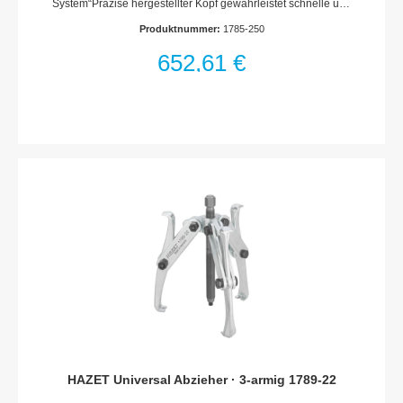
System“Präzise hergestellter Kopf gewährleistet schnelle und
exakte AnwendungHöchste Spindel-Druckbelastung und
Produktnummer:
1785-250
Haken-Zugbelastung durch hochwertigen Stahl und thermo-
chemische BehandlungFlexible, auswechselbare
652,61 €
Spindelspitze ermöglicht AnwendungsvielfaltEinfache
Drehbewegung öffnet Haken und umschließt automatisch
abzuziehendes Teil auch bei senkrechter Anwendung
(Nachjustieren entfällt)Wartungsfreie gekapselte
MechanikMade In GermanyNetto-Gewicht (kg): 3.7 kg
HAZET Universal Abzieher · 3-armig 1789-22