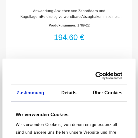
Anwendung:Abziehen von Zahnrädern und
KugellagernBeidseitig verwendbare Abzughaken mit einer
schmalen Seite für enge PlatzverhältnisseSelbsttätiges
Produktnummer:
1789-22
Anpressen der Abzughaken3-armige AusführungOberfläche:
verzinktMade In GermanyNetto-Gewicht (kg): 3.6 kg
194,60 €
Zustimmung
Details
Über Cookies
Wir verwenden Cookies
Wir verwenden Cookies, von denen einige essenziell
sind und andere uns helfen unsere Website und Ihre