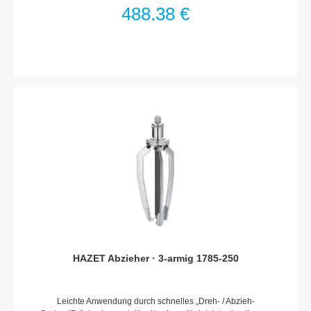
chemische BehandlungFlexible, auswechselbare
488,38 €
Spindelspitze ermöglicht AnwendungsvielfaltEinfache
Drehbewegung öffnet Haken und umschließt automatisch
abzuziehendes Teil auch bei senkrechter Anwendung
(Nachjustieren entfällt)Wartungsfreie gekapselte
MechanikMade In GermanyNetto-Gewicht (kg): 2.56 kg
HAZET Abzieher · 3-armig 1785-250
Leichte Anwendung durch schnelles „Dreh- / Abzieh-