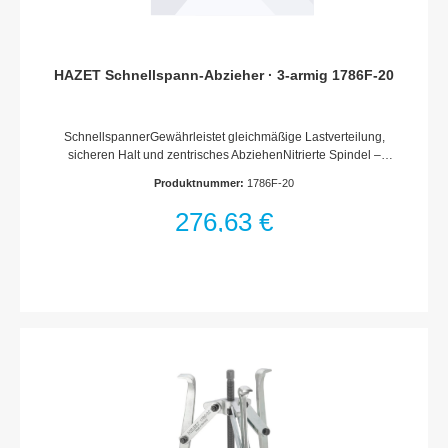
HAZET Schnellspann-Abzieher · 3-armig 1786F-20
SchnellspannerGewährleistet gleichmäßige Lastverteilung,
sicheren Halt und zentrisches AbziehenNitrierte Spindel –
extra hartwartungsfrei – kein Ölen notwendigMade In
Produktnummer:
1786F-20
GermanyNetto-Gewicht (kg): 4.2 kg
276,63 €