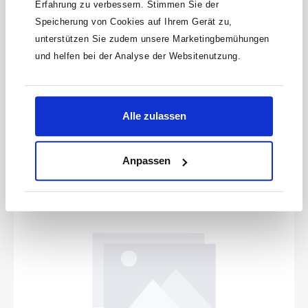
Erfahrung zu verbessern. Stimmen Sie der
HAZET Universal Abzieher · 3-armig 1789-40
Speicherung von Cookies auf Ihrem Gerät zu,
unterstützen Sie zudem unsere Marketingbemühungen
und helfen bei der Analyse der Websitenutzung.
Anwendung:Abziehen von Zahnrädern und
KugellagernBeidseitig verwendbare Abzughaken mit einer
schmalen Seite für enge PlatzverhältnisseSelbsttätiges
Produktnummer:
1789-40
Anpressen der Abzughaken3-armige AusführungOberfläche:
verzinktMade In GermanyNetto-Gewicht (kg): 7.98 kg
448,54 €
Alle zulassen
Anpassen