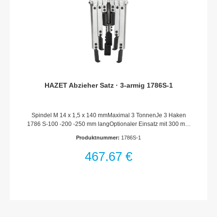
HAZET Abzieher Satz · 3-armig 1786S-1
Spindel M 14 x 1,5 x 140 mmMaximal 3 TonnenJe 3 Haken
1786 S-100 -200 -250 mm langOptionaler Einsatz mit 300 mm
Abzughaken 1786 S-300Schlanke Haken„3 in 1“9 schlank
Produktnummer:
1786S-1
geschmiedete Haken in 3 Längen-PaarenFür Arbeiten unter
beengten Platzverhältnissen3-armig, je 3 HakenGewährleistet
467,67 €
gleichmäßige Lastverteilung, sicheren Halt und zentrisches
ArbeitenMade In GermanyNetto-Gewicht (kg): 4.6 kg