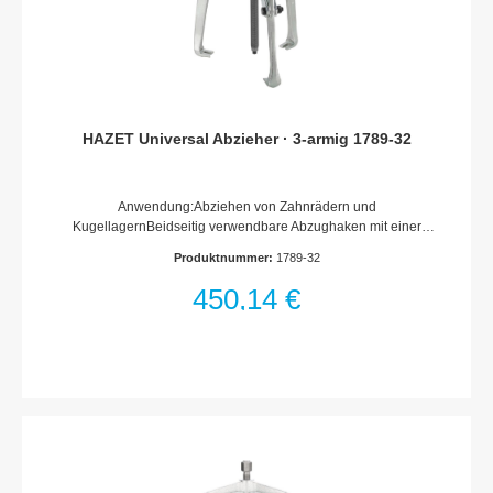
HAZET Universal Abzieher · 3-armig 1789-32
Anwendung:Abziehen von Zahnrädern und
KugellagernBeidseitig verwendbare Abzughaken mit einer
schmalen Seite für enge PlatzverhältnisseSelbsttätiges
Produktnummer:
1789-32
Anpressen der Abzughaken3-armige AusführungOberfläche:
verzinktMade In GermanyNetto-Gewicht (kg): 7.5 kg
450,14 €