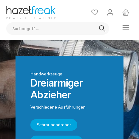
Handwerkzeuge
Dreiarmiger
Abzieher
Verschiedene Ausführungen
Schraubendreher