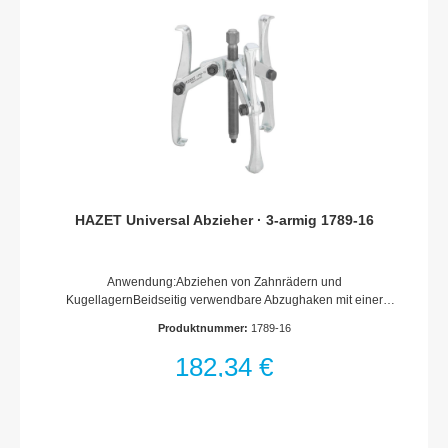
HAZET Universal Abzieher · 3-armig 1789-16
Anwendung:Abziehen von Zahnrädern und
KugellagernBeidseitig verwendbare Abzughaken mit einer
schmalen Seite für enge PlatzverhältnisseSelbsttätiges
Produktnummer:
1789-16
Anpressen der Abzughaken3-armige AusführungOberfläche:
verzinktMade In GermanyNetto-Gewicht (kg): 2.55 kg
182,34 €