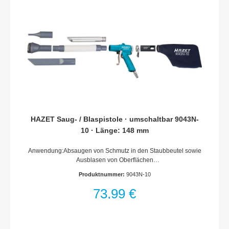
Druckpegel (bei Betriebsdruck): 86 dB(A) Lp ALuftbedarf
[l/min]: 330 l/min (5.5 l/sec)
HAZET Saug- / Blaspistole · umschaltbar 9043N-
10 · Länge: 148 mm
Anwendung:Absaugen von Schmutz in den Staubbeutel sowie
Ausblasen von Oberflächen
EinhandumschaltungMetallgehäuseDeflektor-Spezialeinsatz
Produktnummer:
9043N-10
schützt Beutel vor Beschädigung, z.?B. durch Metallspäne,
indem das direkte Aufprallen der beschleunigten Späne
73,99 €
verhindert wirdVakuumlevel: 7,5 mmHgLuftanschluss Einlass:
Innengewinde 12,91 mm (1/4?)Kupplungsstecker: Nennweite
7,2 (inklusive)Schlauchdurchmesser (empfohlen): 10
mmBetriebsdruck (bar): 6.3Schall-Leistungspegel: 97 db(A) Lp