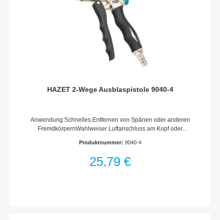
HAZET 2-Wege Ausblaspistole 9040-4
Anwendung:Schnelles Entfernen von Spänen oder anderen
FremdkörpernWahlweiser Luftanschluss am Kopf oder
GriffAustauschbare Düsen:Kurze Düse für beengte
Produktnummer:
9040-4
VerhältnisseLange Düse (112 mm) mit Sicherheits-
Düsenspitze (Kratzschutz)Maximaler Druck: 10
25,79 €
barDruckregulatorEinsatz an Maschinen, in Werkstätten, bei
der Holzverarbeitung, Hobbywerkstätten und im
HaushaltAluminiumgehäuseGewinde Düsen: 1/8 Zoll PF
28(9,728 mm Außen-? / 0,907 mm Steigung)Luftanschluss
Einlass: Innengewinde 12,91 mm (1/4?)Kupplungsstecker:
Nennweite 7,2 (inklusive)Betriebsdruck (bar): 6.3Rutschfester,
kälteisolierender GriffNetto-Gewicht (kg): 0.2 kgSchall-