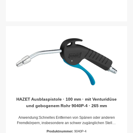
HaushaltHandgriff, Abzug und Ventil aus Acetat-
KunststoffDichtungen und O-Ringe aus NitrilFeder aus
gehärtetem FederstahlLuftanschluss Einlass: Innengewinde
12,91 mm (1/4?)Kupplungsstecker: Nennweite 7,2
(inklusive)Betriebsdruck (bar): 6Max. Betriebsdruck [bar]: 16
barAbmessungen / Länge: 247 mmNetto-Gewicht (kg): 0.1
kgTemperaturbereich: -10°C – 80°CSchall-Druckpegel (bei
Betriebsdruck): 84 dB(A) Lp ALuftbedarf [l/min]: 290 l/min (4.8
l/sec)
HAZET Ausblaspistole · 100 mm · mit Venturidüse
und gebogenem Rohr 9040P-4 · 265 mm
Anwendung:Schnelles Entfernen von Spänen oder anderen
Fremdkörpern, insbesondere an schwer zugänglichen Stellen
100?% erhöhte Luftauslassmenge durch VenturieffektExtreme
Produktnummer:
9040P-4