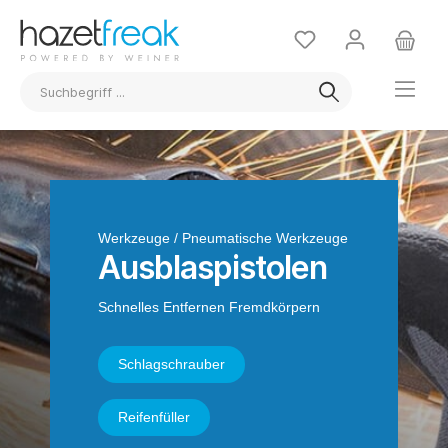
Werkzeuge / Pneumatische Werkzeuge
Ausblaspistolen
Schnelles Entfernen Fremdkörpern
Schlagschrauber
Reifenfüller