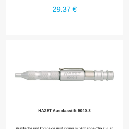
BlaskraftBlockierungsfreiRohr-?: 8 mmBlasrohr und Welle aus
eloxiertem StahlOSHA 1910.95 (b) maximal 90 dB 8 hrOSHA
29,37 €
STD 1-13.1, maximal 30 PSI wenn blockiertEinsatz an
Maschinen, in Werkstätten, bei der Holzbearbeitung,
HobbywerkstättenHandgriff, Abzug und Ventil aus Acetal-
KunststoffDichtungen und O-Ringe aus NitrilFeder aus
gehärtetem FederstahlLuftanschluss Einlass: Innengewinde
12,91 mm (1/4?)Kupplungsstecker: Nennweite 7,2
(inklusive)Betriebsdruck (bar): 6Max. Betriebsdruck [bar]: 16
barAbmessungen / Länge: 265 mmNetto-Gewicht (kg): 0.17
kgTemperaturbereich: -10°C – 80°CSchall-Druckpegel (bei
Betriebsdruck): 83.7 dB(A) Lp ALuftbedarf [l/min]: 235 l/min (3.9
l/sec)
HAZET Ausblasstift 9040-3
Praktische und kompakte Ausführung mit Anhänge-Clip z.B. an