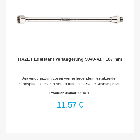
Betriebsdruck): 76.8 dB(A) Lp ALuftbedarf [l/min]: 245 l/min (4.1
l/sec)
HAZET Edelstahl Verlängerung 9040-41 · 187 mm
Anwendung:Zum Lösen von tiefliegenden, festsitzenden
Zündspulenstecker in Verbindung mit 2-Wege Ausblaspistole
9040-4 und Konus Satz 9040-42/3 Anschlussgewinde (innen
Produktnummer:
9040-41
und außen) 1/8? PF 28Abmessungen / Länge: 187 mm
11,57 €