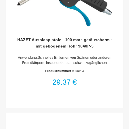
HAZET Ausblaspistole · 100 mm · geräuscharm ·
mit gebogenem Rohr 9040P-3
Anwendung:Schnelles Entfernen von Spänen oder anderen
Fremdkörpern, insbesondere an schwer zugänglichen
StellenExtrem geräuschreduziertStarke
Produktnummer:
9040P-3
BlaskraftBlockierungsfreiRohr-?: 8 mmBlasrohr und Welle aus
Stahl2003/10/CE Max 85 dBOSHA 1910.95 (b) Max 90 dB
29,37 €
8 hrOSHA STD 1-13.1, Max 30 PSI wenn blockiertEinsatz an
Maschinen, in Werkstätten, bei der Holzverarbeitung,
Hobbywerkstätten und im HaushaltHandgriff, Abzug und Ventil
aus Acetat-KunststoffDichtungen und O-Ringe aus NitrilFeder
aus gehärtetem FederstahlLuftanschluss Einlass:
Innengewinde 12,91 mm (1/4?)Kupplungsstecker: Nennweite
7,2 (inklusive)Betriebsdruck (bar): 6Max. Betriebsdruck [bar]:
12 barAbmessungen / Länge: 255 mmNetto-Gewicht (kg): 0.1
kgTemperaturbereich: -10°C – 80°CSchall-Druckpegel (bei