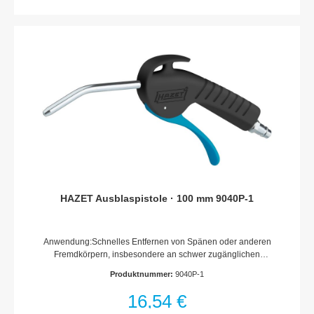
WVibrationsbeschleunigung: 0.40 m/s2Max. Betriebsdruck
[bar]: 10.34 barMaße: 148 mmNetto-Gewicht (kg): 0.4 kgSchall-
Druckpegel: 92 dB(A) Lp ALuftbedarf [l/min]: 96 l/min (1.6 l/sec)
HAZET Ausblaspistole · 100 mm 9040P-1
Anwendung:Schnelles Entfernen von Spänen oder anderen
Fremdkörpern, insbesondere an schwer zugänglichen
StellenStandard-DüseGebogenes RohrRohr-?: 8 mmBlasrohr
Produktnummer:
9040P-1
und Welle aus Stahl2003/10/CE Max 85 dBOSHA 1910.95 (b)
Max 90 dB 8 hrEinsatz an Maschinen, in Werkstätten, bei der
16,54 €
Holzverarbeitung, Hobbywerkstätten und im