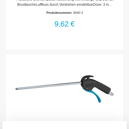
BrusttascheLuftfluss durch Verdrehen einstellbarDüse: 3 mm
Leicht bedienbar, direkt an Luftkupplung 7,2 mm
Produktnummer:
9040-3
anschließbarEingangsdruck: 12 barDurchfluss max: 360 l/min
bei 6 barPerbunan-Dichtung (NBR)Duraluminium-
9,62 €
GehäuseKupplungsstecker: integriert, Nennweite
7,2Abmessungen / Länge: 109 mm
HAZET Ausblaspistole · 300 mm 9040P-2