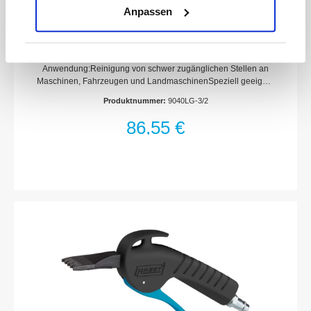
Anpassen
HAZET Ausblaspistole · lang 9040LG-3/2 · Anzahl
Werkzeuge: 2
Anwendung:Reinigung von schwer zugänglichen Stellen an
Maschinen, Fahrzeugen und LandmaschinenSpeziell geeignet
zum Reinigen von SandwichkühlernInklusive 90° Seitendüse
Produktnummer:
9040LG-3/2
und VenturidüseIsolation der Lanze im Griffbereich gegen
AuskühlenVenturidüse (54 mm / 35 Gramm) zur
86,55 €
Leistungssteigerung90° Seitendüse (32 mm / 8,4 Gramm) zum
Reinigen von SandwichkühlernMaximaler Druck: 12
barErgonomischer HandgriffLuftanschluss Einlass:
Innengewinde 12,91 mm (1/4?)Kupplungsstecker: Nennweite
7,2 (inklusive)Schlauchdurchmesser (empfohlen): 10
mmBetriebsdruck (bar): 6.3Kälteisolierender
GriffAbmessungen / Länge: 1085 mmNetto-Gewicht (kg): 0.31
kgLuftbedarf [l/min]: 450 l/min (7.5 l/sec)Anzahl Werkzeuge: 2