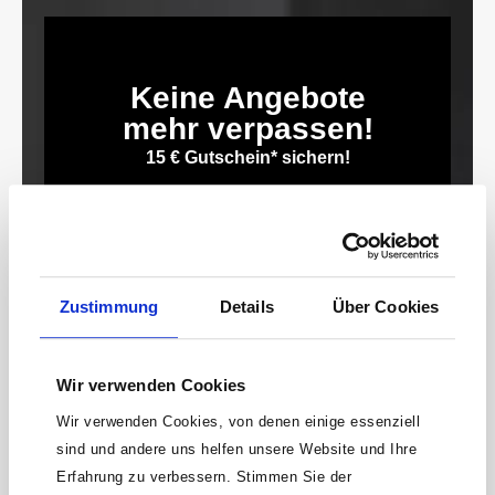
Keine Angebote
mehr verpassen!
15 € Gutschein* sichern!
Bleibe auf dem Laufenden mit unserem
Newsletter und erhalte Informationen zu
Aktionen und Rabatten frühzeitig. Sichere dir
zusätzlich einen 15€ Gutschein* für deinen
nächsten Einkauf.
Zustimmung
Details
Über Cookies
E-
Mail-
Adresse*
Wir verwenden Cookies
anmelden
Wir verwenden Cookies, von denen einige essenziell
sind und andere uns helfen unsere Website und Ihre
Erfahrung zu verbessern. Stimmen Sie der