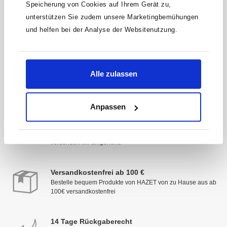
* Der Gutschein ist ab einem Warenwert von 200 €
Speicherung von Cookies auf Ihrem Gerät zu,
einlösbar. Mit der Anmeldung akzeptierst du unsere
unterstützen Sie zudem unsere Marketingbemühungen
Datenschutzbestimmungen. Alle Daten werden vertraulich
behandelt.
und helfen bei der Analyse der Websitenutzung.
Alle zulassen
Anpassen
Schnelle Lieferung
Deine Zufriedenheit hat Priorität: Sofort verfügbare Artikel
versenden wir umgehend
Versandkostenfrei ab 100 €
Bestelle bequem Produkte von HAZET von zu Hause aus ab
100€ versandkostenfrei
14 Tage Rückgaberecht