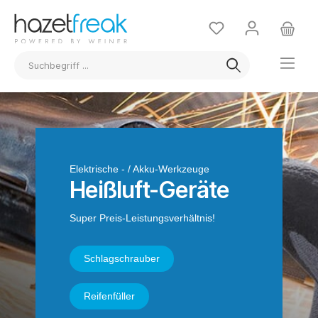
Elektrische - / Akku-Werkzeuge
Heißluft-Geräte
Super Preis-Leistungsverhältnis!
Schlagschrauber
Reifenfüller