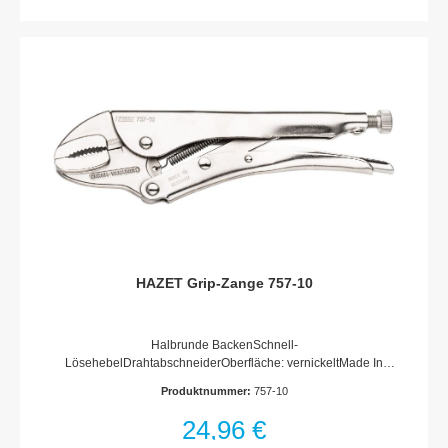
HAZET Grip-Zange 757-10
Halbrunde BackenSchnell-
LösehebelDrahtabschneiderOberfläche: vernickeltMade In
GermanyAbmessungen / Länge: 250 mmNetto-Gewicht (kg):
Produktnummer:
757-10
0.55 kgSpannbereich: 50 mm
24,96 €