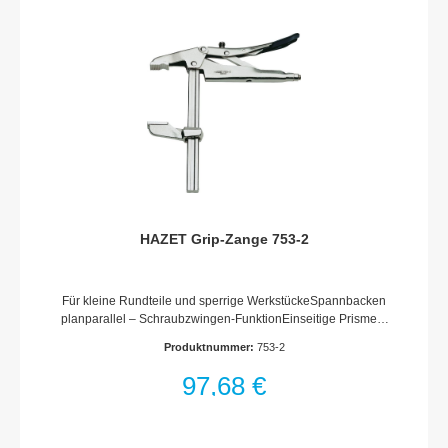
HAZET Grip-Zange 753-2
Für kleine Rundteile und sperrige WerkstückeSpannbacken
planparallel – Schraubzwingen-FunktionEinseitige Prismen-
AussparungLanger GleitbügelSchnell-LösehebelOberfläche:
Produktnummer:
753-2
vernickeltMade In GermanyAbmessungen / Länge: 260
mmNetto-Gewicht (kg): 1.11 kgSpannbereich: 200 mm
97,68 €