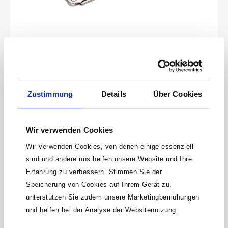
HAZET Grip-Zange 753-10
Gerade Backen – für flaches MaterialSchnell-
LösehebelOberfläche: vernickeltMade In
Zustimmung
Details
Über Cookies
GermanyAbmessungen / Länge: 250 mmNetto-Gewicht (kg):
Produktnummer:
753-10
0.54 kgSpannbereich: 40 mm
27,19 €
Wir verwenden Cookies
Wir verwenden Cookies, von denen einige essenziell
sind und andere uns helfen unsere Website und Ihre
Erfahrung zu verbessern. Stimmen Sie der
Speicherung von Cookies auf Ihrem Gerät zu,
unterstützen Sie zudem unsere Marketingbemühungen
und helfen bei der Analyse der Websitenutzung.