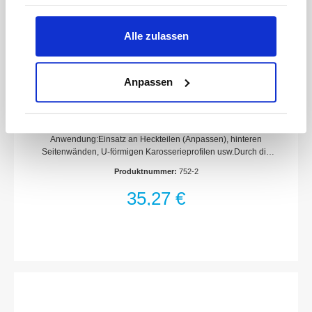
Alle zulassen
Anpassen
HAZET Grip-Zange 752-2
Anwendung:Einsatz an Heckteilen (Anpassen), hinteren
Seitenwänden, U-förmigen Karosserieprofilen usw.Durch die
schlanke Form besonders geeignet für Arbeiten an
Produktnummer:
752-2
RundungenFür Arbeiten an U-Profilen und Schweißungen im
FalzSpannkraft in axialer RichtungSchnell-
35,27 €
LösehebelOberfläche: glanzvernickeltAbmessungen / Länge:
205 mmNetto-Gewicht (kg): 0.43 kgSpannbereich: 15 mm