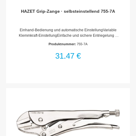
HAZET Grip-Zange · selbsteinstellend 755-7A
Einhand-Bedienung und automatische EinstellungVariable
Klemmkraft-EinstellungEinfache und sichere Entriegelung –
Zange bleibt geschlossen bis Entriegelung betätigt
Produktnummer:
755-7A
wirdNockenmechanik – gewährleistet, bei gleichbleibender
Klemmkraft, automatische Einstellung auf jede
31,47 €
GrößeDrahtabschneiderRutschsichere
OberflächeAbmessungen / Länge: 192 mmNetto-Gewicht (kg):
0.26 kg