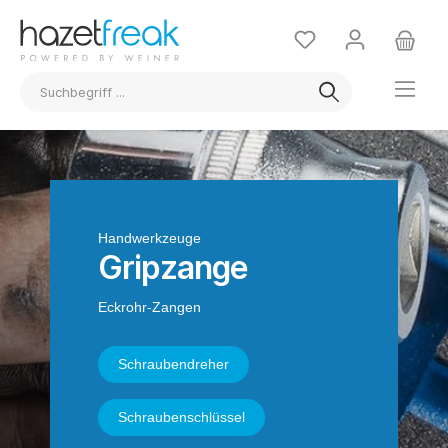
Handwerkzeuge
Gripzange
Eckrohr-Zangen
Schraubendreher
Schraubenschlüssel