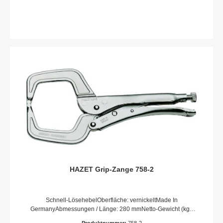
HAZET Grip-Zange 758-2
Schnell-LösehebelOberfläche: vernickeltMade In
GermanyAbmessungen / Länge: 280 mmNetto-Gewicht (kg):
0.71 kgSpannbereich: 90 mm