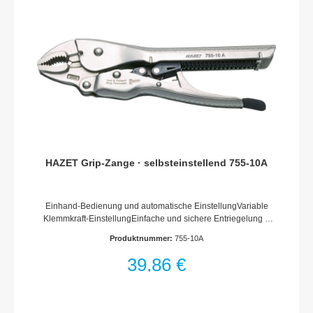
HAZET Grip-Zange · selbsteinstellend 755-10A
Einhand-Bedienung und automatische EinstellungVariable
Klemmkraft-EinstellungEinfache und sichere Entriegelung –
Zange bleibt geschlossen bis Entriegelung betätigt
Produktnummer:
755-10A
wirdNockenmechanik – gewährleistet, bei gleichbleibender
Klemmkraft, automatische Einstellung auf jede
39,86 €
GrößeDrahtabschneiderRutschsichere
OberflächeAbmessungen / Länge: 230 mmNetto-Gewicht (kg):
0.62 kg