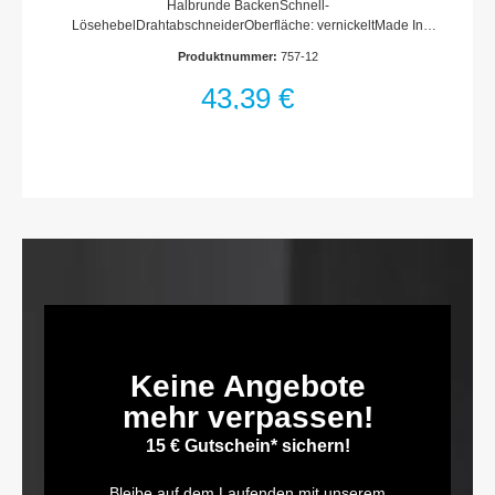
Halbrunde BackenSchnell-
LösehebelDrahtabschneiderOberfläche: vernickeltMade In
GermanyAbmessungen / Länge: 300 mmNetto-Gewicht (kg):
Produktnummer:
757-12
0.9 kgSpannbereich: 65 mm
43,39 €
Keine Angebote
mehr verpassen!
15 € Gutschein* sichern!
Bleibe auf dem Laufenden mit unserem