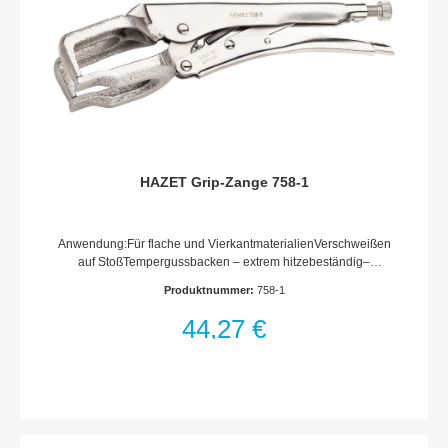
HAZET Grip-Zange 758-1
Anwendung:Für flache und VierkantmaterialienVerschweißen
auf StoßTempergussbacken – extrem hitzebeständig–
besonders resistent gegen SchweißperlablagerungenSchnell-
Produktnummer:
758-1
LösehebelBackenwinkel 90°Oberfläche: vernickeltMade In
GermanyAbmessungen / Länge: 280 mmNetto-Gewicht (kg):
44,27 €
0.94 kgSpannbereich: 51 mm