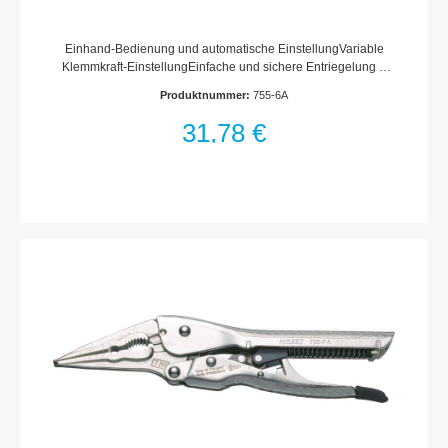
Einhand-Bedienung und automatische EinstellungVariable
Klemmkraft-EinstellungEinfache und sichere Entriegelung –
Zange bleibt geschlossen bis Entriegelung betätigt
Produktnummer:
755-6A
wirdNockenmechanik – gewährleistet, bei gleichbleibender
Klemmkraft, automatische Einstellung auf jede
31,78 €
GrößeDrahtabschneiderRutschsichere
OberflächeAbmessungen / Länge: 161 mmNetto-Gewicht (kg):
0.24 kg