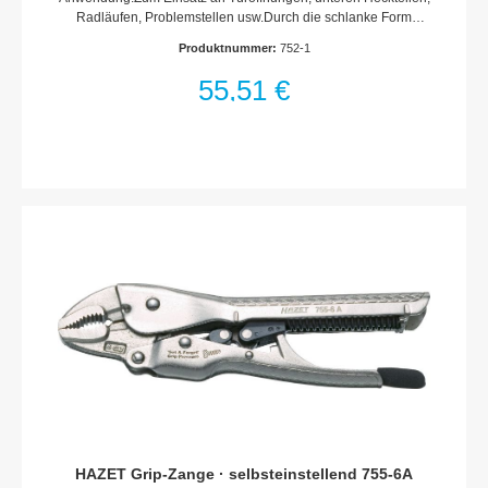
Radläufen, Problemstellen usw.Durch die schlanke Form
besonders geeignet für Arbeiten an RundungenRechtwinkliges
Produktnummer:
752-1
Klemmen zum FalzSpannkraft in axialer RichtungSchnell-
LösehebelAbmessungen / Länge: 195 mm
55,51 €
HAZET Grip-Zange · selbsteinstellend 755-6A