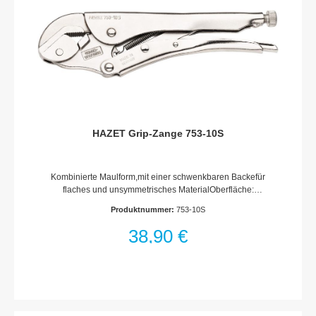
HAZET Grip-Zange 753-10S
Kombinierte Maulform,mit einer schwenkbaren Backefür
flaches und unsymmetrisches MaterialOberfläche:
vernickeltMade In GermanyAbmessungen / Länge: 250
Produktnummer:
753-10S
mmNetto-Gewicht (kg): 0.6 kgSpannbereich: 45 mm
38,90 €