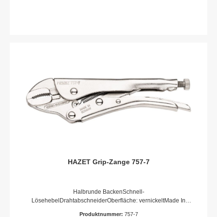
HAZET Grip-Zange 757-7
Halbrunde BackenSchnell-
LösehebelDrahtabschneiderOberfläche: vernickeltMade In
GermanyAbmessungen / Länge: 180 mmNetto-Gewicht (kg):
Produktnummer:
757-7