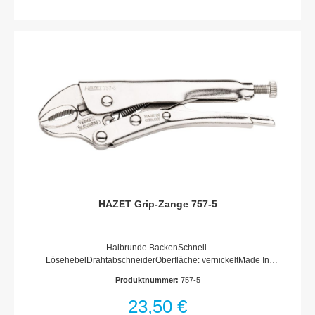
HAZET Grip-Zange 757-5
Halbrunde BackenSchnell-
LösehebelDrahtabschneiderOberfläche: vernickeltMade In
GermanyAbmessungen / Länge: 140 mmNetto-Gewicht (kg):
Produktnummer:
757-5
0.17 kgSpannbereich: 30 mm
23,50 €