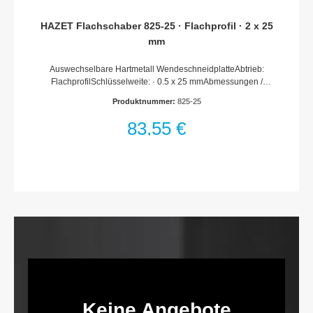
HAZET Flachschaber 825-25 · Flachprofil · 2 x 25
mm
Auswechselbare Hartmetall WendeschneidplatteAbtrieb:
FlachprofilSchlüsselweite: · 0.5 x 25 mmAbmessungen /
Länge: 397 mmLänge l1: 267 mmNetto-Gewicht (kg): 0.34 kg
Produktnummer:
825-25
83,55 €
Keine Angebote