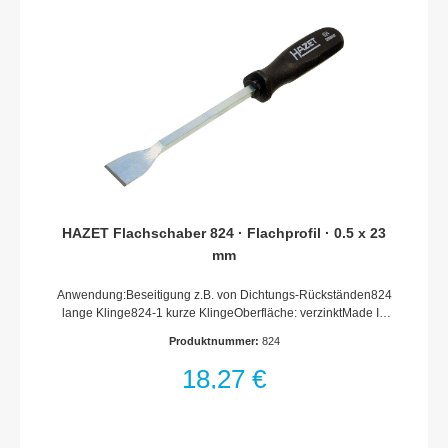
HAZET Flachschaber 824 · Flachprofil · 0.5 x 23
mm
Anwendung:Beseitigung z.B. von Dichtungs-Rückständen824
lange Klinge824-1 kurze KlingeOberfläche: verzinktMade In
GermanyAbtrieb: FlachprofilSchlüsselweite: · 0.5 x 23
Produktnummer:
824
mmAbmessungen / Länge: 270 mmLänge l1: 150 mmNetto-
Gewicht (kg): 0.12 kg
18,27 €