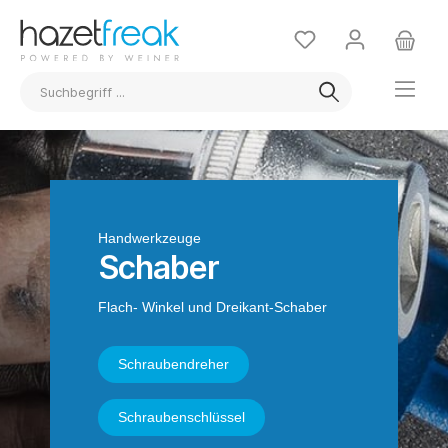
Handwerkzeuge
Schaber
Flach- Winkel und Dreikant-Schaber
Schraubendreher
Schraubenschlüssel