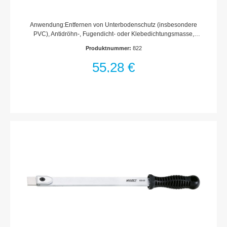
Anwendung:Entfernen von Unterbodenschutz (insbesondere
PVC), Antidröhn-, Fugendicht- oder Klebedichtungsmasse,
TÜV-Plaketten usw.Auswechselbare HSS-Bimetall
Produktnummer:
822
WendeklingenEinzelner Halter mit Klinge 822-01
(flach)Abschaben von Dichtungsrückständen z.B.
55,28 €
ZylinderkopfZiehen von Kabelschächten in Yton-
SteinenUmweltverträgliches Arbeiten:keine Staubbildungkeine
Lärmentwicklungkeine Chlor- bzw. Dioxingas-Entwicklung (wie
z.B. beim Abbrennen)Oberfläche: verchromtMade In
GermanyAbmessungen / Länge: 270 mm x 20 mmNetto-
Gewicht (kg): 0.19 kg