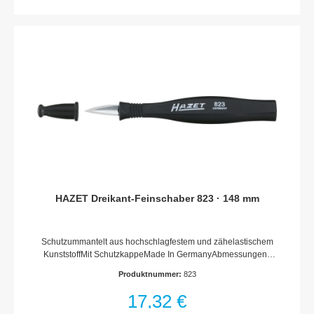
HAZET Dreikant-Feinschaber 823 · 148 mm
Schutzummantelt aus hochschlagfestem und zähelastischem
KunststoffMit SchutzkappeMade In GermanyAbmessungen /
Länge: 148 mmLänge l1: 25 mmNetto-Gewicht (kg): 0.04 kg
Produktnummer:
823
17,32 €