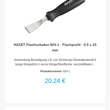
HAZET Flachschaber 824-1 · Flachprofil · 0.5 x 23
mm
Anwendung:Beseitigung z.B. von Dichtungs-Rückständen824
lange Klinge824-1 kurze KlingeOberfläche: verzinktMade In
GermanyAbtrieb: FlachprofilSchlüsselweite: · 0.5 x 23
Produktnummer:
824-1
mmAbmessungen / Länge: 165 mmLänge l1: 55 mmNetto-
Gewicht (kg): 0.08 kg
20,24 €