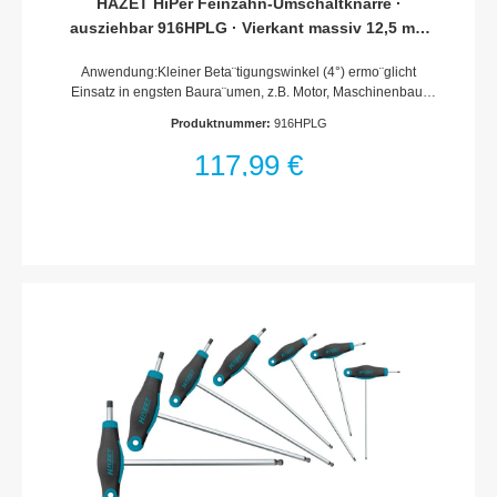
HAZET HiPer Feinzahn-Umschaltknarre ·
ausziehbar 916HPLG · Vierkant massiv 12,5 mm
(1/2 Zoll) · 614 mm
Anwendung:Kleiner Beta¨tigungswinkel (4°) ermo¨glicht
Einsatz in engsten Baura¨umen, z.B. Motor, Maschinenbau,
Agrarfahrzeuge und -Gera¨te, erneuerbare Energien (Solar,
Produktnummer:
916HPLG
Windra¨der)Extrem mehr Leistung bei Knarren mit
vergleichbaren AbmaßenStufenlos ausziehbar von 414 bis
117,99 €
614 mm (ohne vorfixierte Rastpunkte)Einfache Fixierung
mittels griffiger SpannmutterVerdrehgesicherter Griff
gewährleistet optimale Kraftübertragung ohne
AbrutschenRastfunktion des Hebels bietet Schutz gegen
ungewolltes UmschaltenErho¨hung der Lebensdauer durch
Einsatz modernster Schmierstoffe im
KnarrenmechanismusEnge Fertigungstoleranzen
gewa¨hrleisten Schutz vor eindringender
VerschmutzungHAZET interne Qualita¨tsstandards garantieren
Belastbarkeit weit u¨ber NormWertig, leicht zu reinigen,
korrosionsbesta¨ndigIntegrierte Aufha¨ngemo¨glichkeit im
GriffVPA geprüftes, statisches Drehmoment nach DIN 3122:
1000 NmExtralange AusführungAnzahl Zähne:
90Betätigungswinkel: 4°Mit KugelsicherungHAZET 2-
Komponenten-GriffOberfläche: verchromtähnlich DIN 3122,
ähnlich ISO 3315Made In GermanyAbtrieb: Vierkant massiv
12,5 mm (1/2 Zoll)Abmessungen / Länge: 614 mmLänge l1: