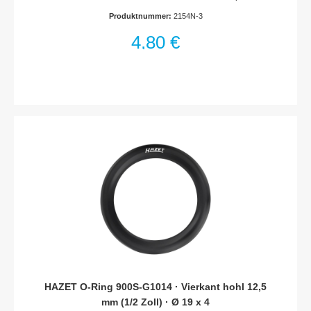
integriertem AbgleitschutzFreilaufhaken (am Maßbandende)
Produktnummer:
2154N-3
für Innen- und AußenmessungenStoßgeschütztes 2-
Komponenten-GehäuseQualitätsfeder garantiert
4,80 €
automatisches Einziehen des MaßbandesWiderstandsfähige
Beschichtung schützt vor Korrosion und VerschleißDoppelte
Maßskala (am oberen und unteren Rand)Abmessungen /
Länge: 3000 mm x 16 mmNetto-Gewicht (kg): 0.17 kg
HAZET O-Ring 900S-G1014 · Vierkant hohl 12,5
mm (1/2 Zoll) · Ø 19 x 4