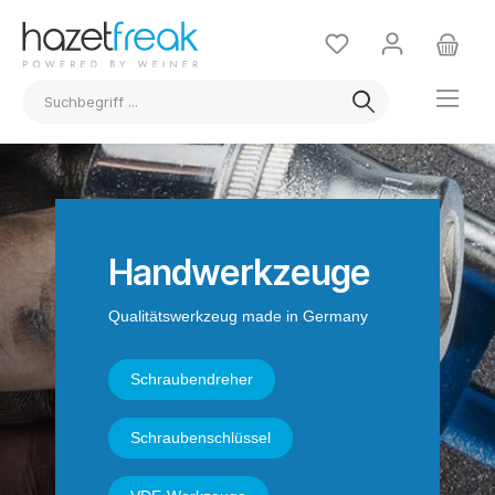
Handwerkzeuge
Qualitätswerkzeug made in Germany
Schraubendreher
Schraubenschlüssel