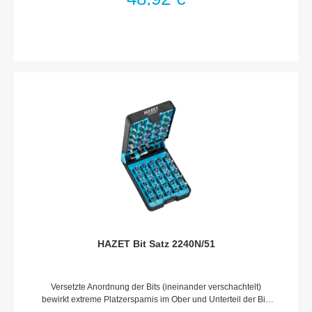
schnellen Auffinden der gewünschten
SchlüsselweiteSchlüsselweiten 17 · 19 · 21 mmLange
AusführungMit Bohrung für Sicherungsstift oder
Sicherungsfeder und Rille für O-RingMade In GermanyAntrieb:
Vierkant hohl 12,5 mm (1/2 Zoll)Abtrieb: Außen Sechskant-
TractionsprofilSchlüsselweite: · 17–21Netto-Gewicht (kg): 0.79
kgFür Maschinenbetätigung
HAZET Bit Satz 2240N/51
Versetzte Anordnung der Bits (ineinander verschachtelt)
bewirkt extreme Platzersparnis im Ober und Unterteil der Bit-
BoxLangzeitfähige Klemmhalterung der Bits für festen und