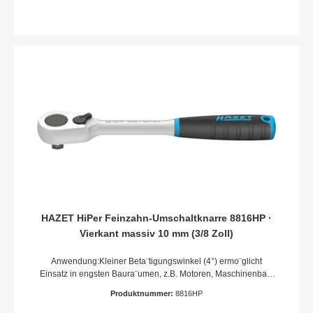
HAZET HiPer Feinzahn-Umschaltknarre 8816HP ·
Vierkant massiv 10 mm (3/8 Zoll)
Anwendung:Kleiner Beta¨tigungswinkel (4°) ermo¨glicht
Einsatz in engsten Baura¨umen, z.B. Motoren, Maschinenbau,
Agrarfahrzeuge und -Gera¨te, erneuerbare Energien (Solar,
Produktnummer:
8816HP
Windra¨der)Extrem mehr Leistung als bei Knarren mit
vergleichbaren AbmaßenRastfunktion des Hebels bietet