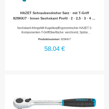
414 mmFür HandbetätigungHiPer – Das OriginalEntwickelt
und Produziert „Made in Germany“Statisch UND Dynamisch –
doppelte Präzision in PerfektionHohe Dauerlast für
HAZET Schraubendreher Satz · mit T-Griff
LanglebigkeitErgonomischer Umschalthebel
829KK/7 · Innen Sechskant Profil · 2 · 2,5 · 3 · 4 · 5
· 6 · 8 · Anzahl Werkzeuge: 7
Sechskant-KlingeMit KugelkopfErgonomischer HAZET 2-
Komponenten-T-GriffOberfläche: verchromt, Spitze
brüniertAbtrieb: Innen-Sechskant ProfilFür
Produktnummer:
829KK/7
HandbetätigungAnzahl Werkzeuge: 7
58,04 €