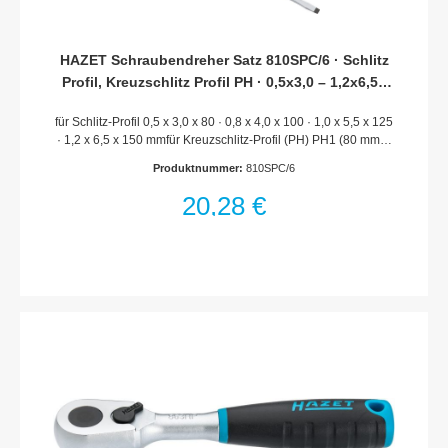
HAZET Schraubendreher Satz 810SPC/6 · Schlitz
Profil, Kreuzschlitz Profil PH · 0,5x3,0 – 1,2x6,5 ·
PH1 – PH2
für Schlitz-Profil 0,5 x 3,0 x 80 · 0,8 x 4,0 x 100 · 1,0 x 5,5 x 125
· 1,2 x 6,5 x 150 mmfür Kreuzschlitz-Profil (PH) PH1 (80 mm) ·
PH2 (100 mm) Rutschfester HAZET 3-Komponenten-Griff - für
Produktnummer:
810SPC/6
hohe KraftübertragungOberfläche: Klinge mattverchromt,
Spitze brüniertAbtrieb: Schlitz Profil, Kreuzschlitz Profil
20,28 €
PHNetto-Gewicht (kg): 0.52 kgAnzahl Werkzeuge: 6