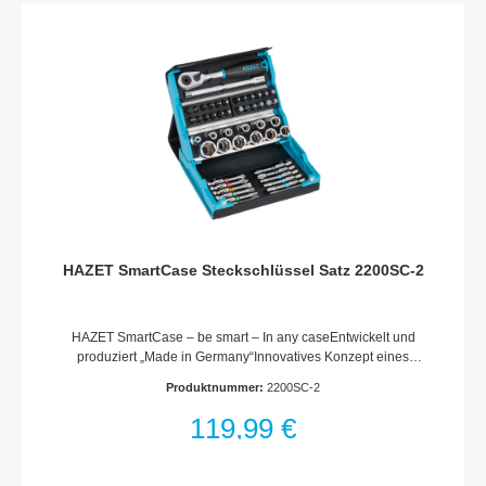
WerkzeugeMaximal viele Werkzeuge auf kleinstem Raum für
beste ÜbersichtOptimale Übersicht und einfache Entnahme
des Werkzeugs – wahlweise flach aufklappbar oder – ähnlich
einer Tablet-Hülle – aufstellbarAntrieb: 1/4 Zoll (6,3 mm)
Sechskant massivAbtrieb: Schlitz Profil, Kreuzschlitz Profil PH,
Pozidriv Profil PZ, Innen Sechskant Profil, Innen TORX® Profil,
Tamper Resistant TORX® ProfilAbmessungen / Länge: 130
mm x 118 mm x 50 mmFür HandbetätigungAnzahl Werkzeuge:
69
HAZET SmartCase Steckschlüssel Satz 2200SC-2
HAZET SmartCase – be smart – In any caseEntwickelt und
produziert „Made in Germany“Innovatives Konzept eines
kompakten, klappbaren WerkzeugsatzesLeicht abwischbares
Produktnummer:
2200SC-2
Material und angenehme HaptikVereint Vorzüge einer
schlanken und leichten Soft-Touch Oberfläche (schwarz) mit
119,99 €
der Robustheit von Hartschalen-WerkzeugkästenLanglebige,
robuste Klemmhalter – kein herumfliegendes, klapperndes
WerkzeugMagnetverschluss – schnell zu öffnen und