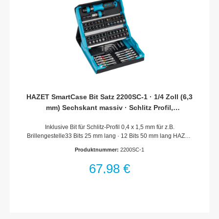
HAZET SmartCase Bit Satz 2200SC-1 · 1/4 Zoll (6,3
mm) Sechskant massiv · Schlitz Profil,
Kreuzschlitz Profil PH, Pozidriv Profil PZ, Innen
Inklusive Bit für Schlitz-Profil 0,4 x 1,5 mm für z.B.
Sechskant Profil, Innen TORX® Profil, Tamper
Brillengestelle33 Bits 25 mm lang · 12 Bits 50 mm lang HAZET
Resistant TORX® Profil · 1,5–6 · 0,5x4–1,2x6,5 ·
SmartCase – be smart – In any case Entwickelt und produziert
PH1–PH3 · PZ1–PZ3 · T
Produktnummer:
2200SC-1
„Made in Germany“Innovatives Konzept eines kompakten,
klappbaren WerkzeugsatzesLeicht abwischbares Material und
67,98 €
angenehme HaptikVereint Vorzüge einer schlanken und
leichten Soft-Touch Oberfläche (schwarz) mit der Robustheit
von Hartschalen-WerkzeugkästenLanglebige, robuste
Klemmhalter – kein herumfliegendes, klapperndes
WerkzeugMagnetverschluss – schnell zu öffnen und
verschleißfreiStabile, gut zugängliche Unterbringung der