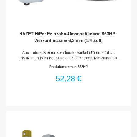
HAZET HiPer Feinzahn-Umschaltknarre 863HP ·
Vierkant massiv 6,3 mm (1/4 Zoll)
Anwendung:Kleiner Beta¨tigungswinkel (4°) ermo¨glicht
Einsatz in engsten Baura¨umen, z.B. Motoren, Maschinenbau,
Agrarfahrzeuge und -Gera¨te, erneuerbare Energien (Solar,
Produktnummer:
863HP
Windra¨der)Extrem mehr Leistung als bei Knarren mit
vergleichbaren AbmaßenRastfunktion des Umschalthebels
52,28 €
bietet Schutz gegen ungewolltes UmschaltenErho¨hung der
Lebensdauer durch Einsatz modernster Schmierstoffe im
KnarrenmechanismusEnge Fertigungstoleranzen
gewa¨hrleisten Schutz vor eindringender
VerschmutzungHAZET interne Qualita¨tsstandards garantieren
Belastbarkeit weit u¨ber NormWertig, leicht zu reinigen,
korrosionsbesta¨ndigIntegrierte Aufha¨ngemo¨glichkeit im
GriffVPA geprüftes, statisches Drehmoment nach DIN 3122:
120 Nm (DIN: 62 Nm)Anzahl Zähne: 90Betätigungswinkel:
4°Mit KugelsicherungHAZET 2-Komponenten-GriffOberfläche:
verchromtDIN 3122, ISO 3315Made In GermanyAbtrieb: