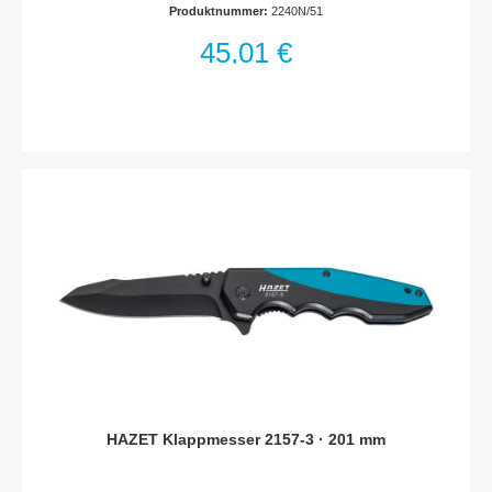
Produktnummer:
2240N/51
sicheren Sitz sowie schnellem ZugriffDeutliche Kennzeichnung
der einzelnen Bit-Ausführungen und GrößenOptimale
45,01 €
Ausnutzung des zur Verfügung stehenden Stauraums bei
geringen AbmessungenSpeziell entwickelte
Scharniergestaltung ermöglicht sowohl das rechtwinklige
Aufstellen (90°) der Bit-Box als auch das Aufstellen in
vollständig geöffneter Position (180°). Dadurch bessere
Übersicht und schnellerer Zugriff für den AnwenderKunststoff-
KastenAbtrieb: Pozidriv Profil PZ, Sechskant hohl 6,3 (1/4 Zoll),
Kreuzschlitz Profil PH, Tamper Resistant TORX® Profil, Innen-
Sechskant Profil, Schlitz Profil, Innen TORX®
ProfilAbmessungen / Länge: 125 mm x 85 mm x 40 mmNetto-
Gewicht (kg): 0.39 kgAnzahl Werkzeuge: 51
HAZET Klappmesser 2157-3 · 201 mm