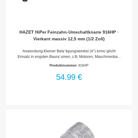
HAZET HiPer Feinzahn-Umschaltknarre 916HP ·
Vierkant massiv 12,5 mm (1/2 Zoll)
Anwendung:Kleiner Beta¨tigungswinkel (4°) ermo¨glicht
Einsatz in engsten Baura¨umen, z.B. Motoren, Maschinenbau,
Agrarfahrzeuge und -Gera¨te, erneuerbare Energien (Solar,
Produktnummer:
916HP
Windra¨der)Extrem mehr Leistung als bei Knarren mit
vergleichbaren AbmaßenRastfunktion des Hebels bietet
54,99 €
Schutz gegen ungewolltes UmschaltenErho¨hung der
Lebensdauer durch Einsatz modernster Schmierstoffe im
KnarrenmechanismusEnge Fertigungstoleranzen
gewa¨hrleisten Schutz vor eindringender
VerschmutzungHAZET interne Qualita¨tsstandards garantieren
Belastbarkeit weit u¨ber NormWertig, leicht zu reinigen,
korrosionsbesta¨ndigIntegrierte Aufha¨ngemo¨glichkeit im
GriffVPA geprüftes, statisches Drehmoment nach DIN 3122:
1000 NmAnzahl Zähne: 90Betätigungswinkel: 4°Mit
KugelsicherungHAZET 2-Komponenten-GriffOberfläche:
verchromtDIN 3122, ISO 3315Made In GermanyAbtrieb: