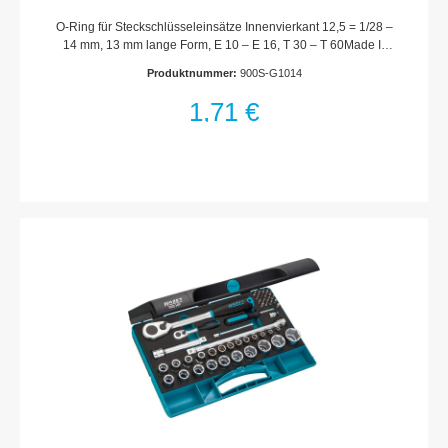
O-Ring für Steckschlüsseleinsätze Innenvierkant 12,5 = 1/28 –
14 mm, 13 mm lange Form, E 10 – E 16, T 30 – T 60Made In
GermanyAntrieb: Vierkant hohl 12,5 mm (1/2 Zoll)Netto-
Produktnummer:
900S-G1014
Gewicht (kg): 0 kgFür Maschinenbetätigung
1,71 €