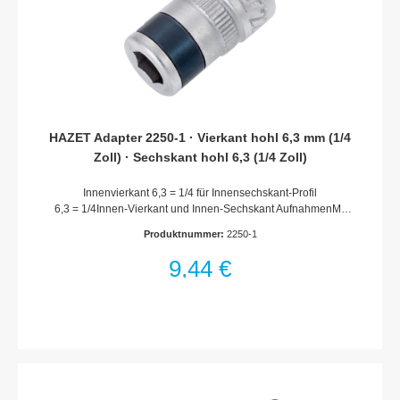
Vierkant massiv 12,5 mm (1/2 Zoll)Abmessungen / Länge: 275
mmNetto-Gewicht (kg): 0.59 kgFür HandbetätigungHiPer – Das
OriginalEntwickelt und Produziert „Made in Germany“Statisch
UND Dynamisch – doppelte Präzision in PerfektionHohe
Dauerlast für LanglebigkeitErgonomischer Umschalthebel
HAZET Adapter 2250-1 · Vierkant hohl 6,3 mm (1/4
Zoll) · Sechskant hohl 6,3 (1/4 Zoll)
Innenvierkant 6,3 = 1/4 für Innensechskant-Profil
6,3 = 1/4Innen-Vierkant und Innen-Sechskant AufnahmenMit
Federsicherung zum sicheren Halt der BitsOberfläche:
Produktnummer:
2250-1
verchromtMade In GermanyAntrieb: Vierkant hohl 6,3 mm (1/4
Zoll)Abtrieb: Sechskant hohl 6,3 (1/4 Zoll)Abmessungen /
9,44 €
Länge: 23.5 mmNetto-Gewicht (kg): 0.02 kgFür
Handbetätigung