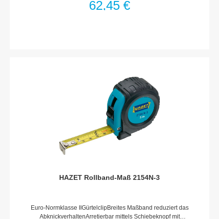
62,45 €
Schutz gegen ungewolltes UmschaltenErho¨hung der
Lebensdauer durch Einsatz modernster Schmierstoffe im
KnarrenmechanismusEnge Fertigungstoleranzen
gewa¨hrleisten Schutz vor eindringender
VerschmutzungHAZET interne Qualita¨tsstandards garantieren
Belastbarkeit weit u¨ber NormWertig, leicht zu reinigen,
korrosionsbesta¨ndigIntegrierte Aufha¨ngemo¨glichkeit im
GriffVPA geprüftes, statisches Drehmoment nach DIN 3122:
400 Nm (DIN 202 Nm)Anzahl Zähne: 90Betätigungswinkel:
4°Mit KugelsicherungHAZET 2-Komponenten-GriffOberfläche:
verchromtDIN 3122, ISO 3315Made In GermanyAbtrieb:
Vierkant massiv 10 mm (3/8 Zoll)Abmessungen / Länge: 200
mmNetto-Gewicht (kg): 0.26 kgFür HandbetätigungHiPer – Das
OriginalEntwickelt und Produziert „Made in Germany“Statisch
UND Dynamisch – doppelte Präzision in PerfektionHohe
Dauerlast für LanglebigkeitErgonomischer Umschalthebel
HAZET Rollband-Maß 2154N-3
Euro-Normklasse IIGürtelclipBreites Maßband reduziert das
AbknickverhaltenArretierbar mittels Schiebeknopf mit