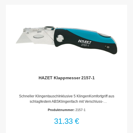
Sechskant massivAbtrieb: Kreuzschlitz Profil PH, Innen
Sechskant Profil, Schlitz Profil, Innen TORX®
ProfilAbmessungen / Länge: 185 mm x 153 mm x 52
mmAnzahl Werkzeuge: 23
HAZET Klappmesser 2157-1
Schneller KlingentauschInklusive 5 KlingenKomfortgriff aus
schlagfestem ABSKlingenfach mit Verschluss-
SicherungDaumenkissen zur gelenkschonenden ArbeitLänge
Produktnummer:
2157-1
eingeklappt: 100 mmAbmessungen / Länge: 159.9 mmNetto-
Gewicht (kg): 0.17 kg
31,33 €