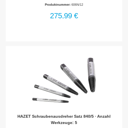
für HAZET AssistentOberfläche: verchromtAbtrieb: Außen
Produktnummer:
606N/12
Doppel-Sechskant-TractionsprofilSchlüsselweite: · 8–
19Abmessungen / Länge: 355 mm x 235 mm x 65 mmAnzahl
275,99 €
Werkzeuge: 12
HAZET Schraubenausdreher Satz 840/5 · Anzahl
Werkzeuge: 5