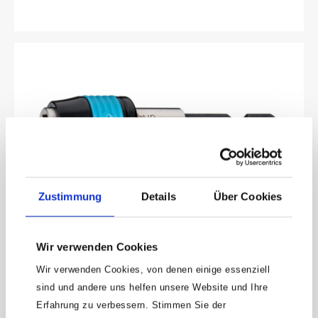
Zustimmung
Details
Über Cookies
HAZET Adapter 2239N-6 · Sechskant massiv 6,3
(1/4 Zoll) · Sechskant hohl 6,3 (1/4 Zoll)
Wir verwenden Cookies
Antriebssechskant brüniertMit Bajonettverschluss zum
Wir verwenden Cookies, von denen einige essenziell
sicheren Festhalten von BitsDIN 7427-B, ISO 1173Antrieb:
Sechskant massiv 6,3 (1/4 Zoll)Abtrieb: Sechskant hohl 6,3 (1/4
sind und andere uns helfen unsere Website und Ihre
Produktnummer:
2239N-6
Zoll)Abmessungen / Länge: 60 mmFür Handbetätigung
Erfahrung zu verbessern. Stimmen Sie der