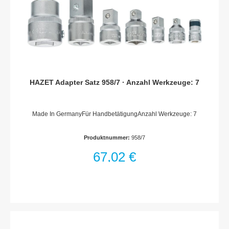
Vierkant massiv 6,3 mm (1/4 Zoll)Abmessungen / Länge: 116
mmNetto-Gewicht (kg): 0.08 kgFür HandbetätigungHiPer – Das
OriginalEntwickelt und Produziert „Made in Germany“Statisch
UND Dynamisch – doppelte Präzision in PerfektionHohe
Dauerlast für LanglebigkeitErgonomischer Umschalthebel
HAZET Adapter Satz 958/7 · Anzahl Werkzeuge: 7
Made In GermanyFür HandbetätigungAnzahl Werkzeuge: 7
Produktnummer:
958/7
67,02 €