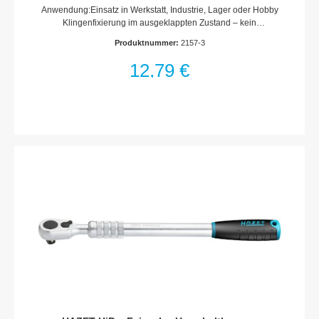
Anwendung:Einsatz in Werkstatt, Industrie, Lager oder Hobby
Klingenfixierung im ausgeklappten Zustand – kein
versehentliches Einklappen möglichAluminium-Griff mit
Produktnummer:
2157-3
FingermuldenKlinge aus hochwertigem EdelstahlLeicht und
handlichPraktischer GürtelclipLänge eingeklappt:
12,79 €
115 mmAbmessungen / Länge: 201 mmLänge l1: 86 mm