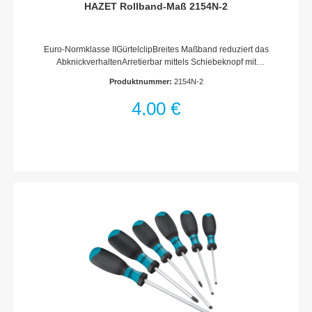
HAZET Rollband-Maß 2154N-2
Euro-Normklasse IIGürtelclipBreites Maßband reduziert das
AbknickverhaltenArretierbar mittels Schiebeknopf mit
integriertem AbgleitschutzFreilaufhaken (am Maßbandende)
Produktnummer:
2154N-2
für Innen- und AußenmessungenStoßgeschütztes 2-
Komponenten-GehäuseQualitätsfeder garantiert
4,00 €
automatisches Einziehen des MaßbandesWiderstandsfähige
Beschichtung schützt vor Korrosion und VerschleißDoppelte
Maßskala (am oberen und unteren Rand)Abmessungen /
Länge: 2000 mm x 16 mmNetto-Gewicht (kg): 0.13 kg