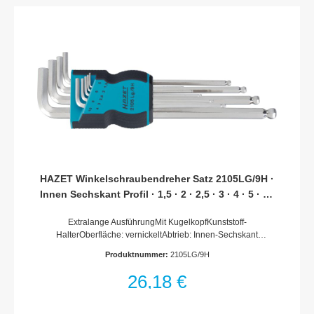
HAZET Winkelschraubendreher Satz 2105LG/9H ·
Innen Sechskant Profil · 1,5 · 2 · 2,5 · 3 · 4 · 5 · 6 ·
8 · 10 · Anzahl Werkzeuge: 9
Extralange AusführungMit KugelkopfKunststoff-
HalterOberfläche: vernickeltAbtrieb: Innen-Sechskant
ProfilSchlüsselweite: · 1.5 – 10Netto-Gewicht (kg): 0.43
Produktnummer:
2105LG/9H
kgAnzahl Werkzeuge: 9
26,18 €