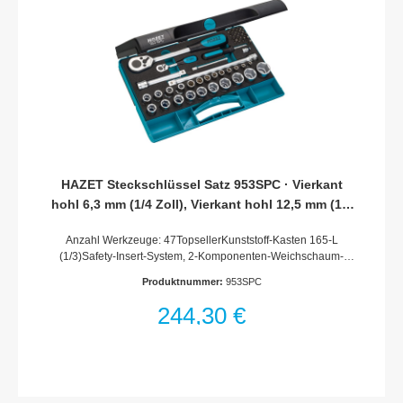
HAZET Steckschlüssel Satz 953SPC · Vierkant
hohl 6,3 mm (1/4 Zoll), Vierkant hohl 12,5 mm (1/2
Zoll) · 0,5x4–0,8x5,5 · 2–27 · PH1–PH2 · PZ1–PZ2 ·
Anzahl Werkzeuge: 47TopsellerKunststoff-Kasten 165-L
T10–T30 · Werkzeuge: 47
(1/3)Safety-Insert-System, 2-Komponenten-Weichschaum-
Einlage. Einlage auch passend für HAZET AssistentMade In
Produktnummer:
953SPC
GermanyAntrieb: Vierkant hohl 6,3 mm (1/4 Zoll), Vierkant hohl
12,5 mm (1/2 Zoll)Schlüsselweite: · 0,5x4–0,8x5,5 · 2–27 ·
244,30 €
PH1–PH2 · PZ1–PZ2 · T10–T30Abmessungen / Länge: 355
mm x 235 mm x 65 mmNetto-Gewicht (kg): 3.2 kgFür
Handbetätigung