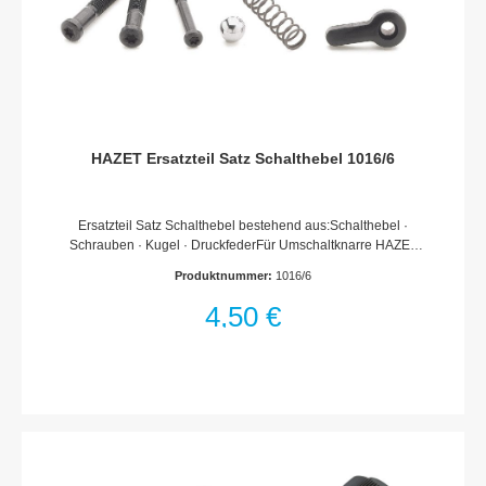
HAZET Ersatzteil Satz Schalthebel 1016/6
Ersatzteil Satz Schalthebel bestehend aus:Schalthebel ·
Schrauben · Kugel · DruckfederFür Umschaltknarre HAZET
1016 · 1016/2Für Drehmoment-Schlüssel HAZET 5143-3 CT ·
Produktnummer:
1016/6
5145-3 CT · 6132-1 CT · 6143 CT · 6143-1 CT · 6144 CT ·
6144-1 CT · 6145 CT · 6145-1 CT · 6146-1 CTMade In
4,50 €
GermanyNetto-Gewicht (kg): 0.02
kgHaftungsausschlussFalsche bzw. fehlerhafte Ersatzteile oder
deren unsachgemäßer Einbau können zu Beschädigungen,
Fehlfunktionen oder Totalausfall des Gerätes führen.Bei
Verwendung nicht freigegebener Ersatzteile oder
unsachgemäßen Einbau verfallen sämtliche Garantie-,
Service-, Schadenersatz- und Haftpflichtansprüche gegen den
Hersteller oder seine Beauftragten, Händler und Vertreter.