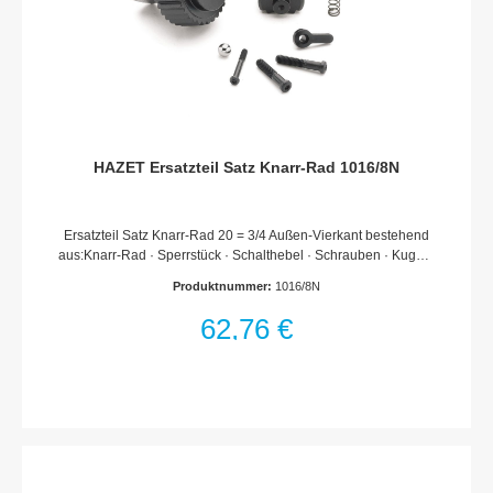
HAZET Ersatzteil Satz Knarr-Rad 1016/8N
Ersatzteil Satz Knarr-Rad 20 = 3/4 Außen-Vierkant bestehend
aus:Knarr-Rad · Sperrstück · Schalthebel · Schrauben · Kugel ·
DruckfederFür Umschaltknarre HAZET 1016 · 1016/2Für
Produktnummer:
1016/8N
Drehmoment-Schlüssel HAZET 5145-3 CT · 6132-1 CT ·
6143 CT · 6143-1 CT · 6144 CT · 6144-1 CT · 6145 CT · 6145-
62,76 €
1 CT · 6146-1 CTMade In GermanyNetto-Gewicht (kg): 0.46
kgFür HandbetätigungHaftungsausschlussFalsche bzw.
fehlerhafte Ersatzteile oder deren unsachgemäßer Einbau
können zu Beschädigungen, Fehlfunktionen oder Totalausfall
des Gerätes führen.Bei Verwendung nicht freigegebener
Ersatzteile oder unsachgemäßen Einbau verfallen sämtliche
Garantie-, Service-, Schadenersatz- und Haftpflichtansprüche
gegen den Hersteller oder seine Beauftragten, Händler und