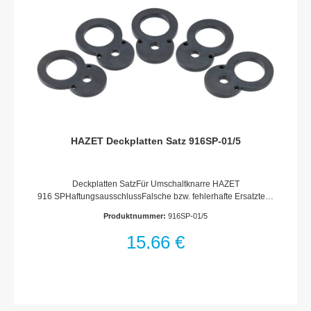
Vertreter.
HAZET Deckplatten Satz 916SP-01/5
Deckplatten SatzFür Umschaltknarre HAZET
916 SPHaftungsausschlussFalsche bzw. fehlerhafte Ersatzteile
oder deren unsachgemäßer Einbau können zu
Produktnummer:
916SP-01/5
Beschädigungen, Fehlfunktionen oder Totalausfall des Gerätes
führen.Bei Verwendung nicht freigegebener Ersatzteile oder
15,66 €
unsachgemäßen Einbau verfallen sämtliche Garantie-,
Service-, Schadenersatz- und Haftpflichtansprüche gegen den
Hersteller oder seine Beauftragten, Händler und Vertreter.