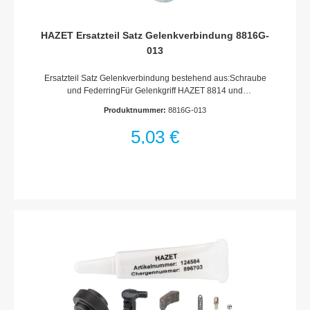
HAZET Ersatzteil Satz Gelenkverbindung 8816G-
013
Ersatzteil Satz Gelenkverbindung bestehend aus:Schraube
und FederringFür Gelenkgriff HAZET 8814 und
Umschaltknarre HAZET 8816 G · 8816 GKMade In
Produktnummer:
8816G-013
GermanyNetto-Gewicht (kg): 0.01
kgHaftungsausschlussFalsche bzw. fehlerhafte Ersatzteile oder
5,03 €
deren unsachgemäßer Einbau können zu Beschädigungen,
Fehlfunktionen oder Totalausfall des Gerätes führen.Bei
Verwendung nicht freigegebener Ersatzteile oder
unsachgemäßen Einbau verfallen sämtliche Garantie-,
Service-, Schadenersatz- und Haftpflichtansprüche gegen den
Hersteller oder seine Beauftragten, Händler und Vertreter.