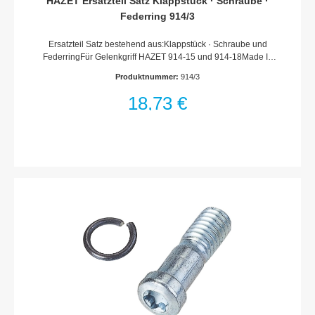
HAZET Ersatzteil Satz Klappstück · Schraube ·
Federring 914/3
Ersatzteil Satz bestehend aus:Klappstück · Schraube und
FederringFür Gelenkgriff HAZET 914-15 und 914-18Made In
GermanyNetto-Gewicht (kg): 0.08
Produktnummer:
914/3
kgHaftungsausschlussFalsche bzw. fehlerhafte Ersatzteile oder
deren unsachgemäßer Einbau können zu Beschädigungen,
18,73 €
Fehlfunktionen oder Totalausfall des Gerätes führen.Bei
Verwendung nicht freigegebener Ersatzteile oder
unsachgemäßen Einbau verfallen sämtliche Garantie-,
Service-, Schadenersatz- und Haftpflichtansprüche gegen den
Hersteller oder seine Beauftragten, Händler und Vertreter.