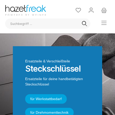
Ersatzteile & Verschleißteile
Steckschlüssel
Ersatzteile für deine handbetätigten
Steckschlüssel
für Werkstattbedarf
für Drehmomenttechnik