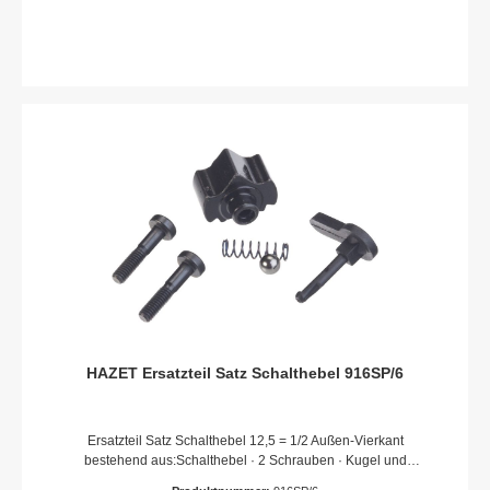
unsachgemäßen Einbau verfallen sämtliche Garantie-,
Service-, Schadenersatz- und Haftpflichtansprüche gegen den
Hersteller oder seine Beauftragten, Händler und Vertreter.
HAZET Ersatzteil Satz Schalthebel 916SP/6
Ersatzteil Satz Schalthebel 12,5 = 1/2 Außen-Vierkant
bestehend aus:Schalthebel · 2 Schrauben · Kugel und
Druckfeder und SperrstückFür Umschaltknarre HAZET 916 S ·