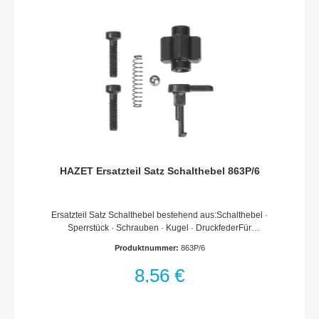
HAZET Ersatzteil Satz Schalthebel 863P/6
Ersatzteil Satz Schalthebel bestehend aus:Schalthebel ·
Sperrstück · Schrauben · Kugel · DruckfederFür
Umschaltknarre HAZET 863 K · 863 · 863 G · 863 P · 863 PC ·
Produktnummer:
863P/6
863 Q · 863 S · 863 ST · 863 BGL · 863 BKC · 863 BK ·
863 MC · 863 Mbit · 2264Made In GermanyNetto-Gewicht (kg):
8,56 €
0.01 kgFür HandbetätigungHaftungsausschlussFalsche bzw.
fehlerhafte Ersatzteile oder deren unsachgemäßer Einbau
können zu Beschädigungen, Fehlfunktionen oder Totalausfall
des Gerätes führen.Bei Verwendung nicht freigegebener