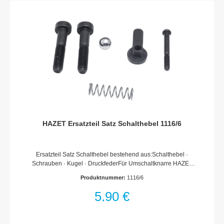
Hersteller oder seine Beauftragten, Händler und Vertreter.
HAZET Ersatzteil Satz Schalthebel 1116/6
Ersatzteil Satz Schalthebel bestehend aus:Schalthebel ·
Schrauben · Kugel · DruckfederFür Umschaltknarre HAZET
1116Für Drehmoment-Schlüssel HAZET 6150-1 CT · 6160-
Produktnummer:
1116/6
1 CT · 6170-1 CT · 7250-2 sTAC · 7250-5 sTACMade In
GermanyNetto-Gewicht (kg): 0.03 kgFür
5,90 €
HandbetätigungHaftungsausschlussFalsche bzw. fehlerhafte
Ersatzteile oder deren unsachgemäßer Einbau können zu
Beschädigungen, Fehlfunktionen oder Totalausfall des Gerätes