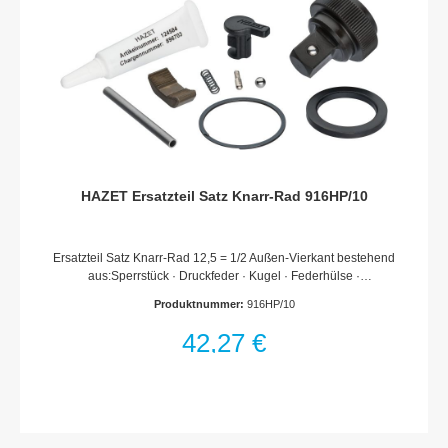
HAZET Ersatzteil Satz Knarr-Rad 916HP/10
Ersatzteil Satz Knarr-Rad 12,5 = 1/2 Außen-Vierkant bestehend
aus:Sperrstück · Druckfeder · Kugel · Federhülse ·
Umschalthebel · Deckscheibe · Sicherungsring · Knarr-Rad ·
Produktnummer:
916HP/10
Fett · MontagewerkzeugFür Umschaltknarre 916 HP ·
916 HP S · 916 HP L · 916 HP LgMade In
42,27 €
GermanyHaftungsausschlussFalsche bzw. fehlerhafte
Ersatzteile oder deren unsachgemäßer Einbau können zu
Beschädigungen, Fehlfunktionen oder Totalausfall des Gerätes
führen.Bei Verwendung nicht freigegebener Ersatzteile oder
unsachgemäßen Einbau verfallen sämtliche Garantie-,
Service-, Schadenersatz- und Haftpflichtansprüche gegen den