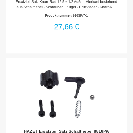
Ersatzteil Satz Knarr-Rad 12,5 = 1/2 Außen-Vierkant bestehend
aus:Schalthebel · Schrauben · Kugel · Druckfeder · Knarr-Rad
und SperrstückFür Umschaltknarre HAZET 916 SP · 916 GK ·
Produktnummer:
916SP/7-1
916 Lg · 916 L · 916 GL · 916 STMade In GermanyNetto-
Gewicht (kg): 0.14 kgFür
27,66 €
HandbetätigungHaftungsausschlussFalsche bzw. fehlerhafte
Ersatzteile oder deren unsachgemäßer Einbau können zu
Beschädigungen, Fehlfunktionen oder Totalausfall des Gerätes
führen.Bei Verwendung nicht freigegebener Ersatzteile oder
unsachgemäßen Einbau verfallen sämtliche Garantie-,
Service-, Schadenersatz- und Haftpflichtansprüche gegen den
Hersteller oder seine Beauftragten, Händler und Vertreter.
HAZET Ersatzteil Satz Schalthebel 8816P/6