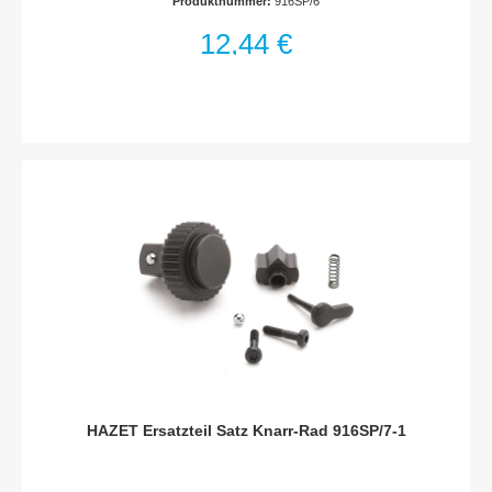
Produktnummer:
916SP/6
916 SP · 916 GK · 916 Lg · 916 L · 916 GL · 916 STMade In
GermanyNetto-Gewicht (kg): 0.01 kgFür
12,44 €
HandbetätigungHaftungsausschlussFalsche bzw. fehlerhafte
Ersatzteile oder deren unsachgemäßer Einbau können zu
Beschädigungen, Fehlfunktionen oder Totalausfall des Gerätes
führen.Bei Verwendung nicht freigegebener Ersatzteile oder
unsachgemäßen Einbau verfallen sämtliche Garantie-,
Service-, Schadenersatz- und Haftpflichtansprüche gegen den
Hersteller oder seine Beauftragten, Händler und Vertreter.
HAZET Ersatzteil Satz Knarr-Rad 916SP/7-1