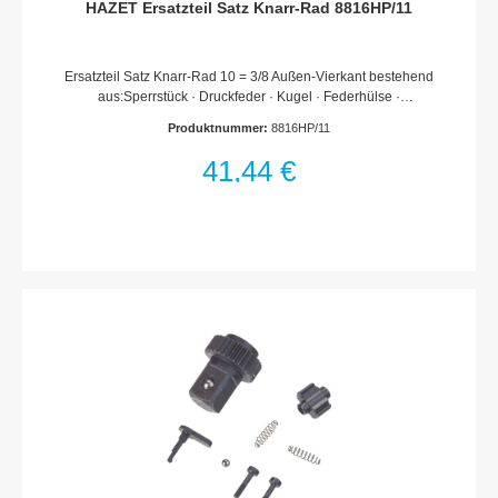
HAZET Ersatzteil Satz Knarr-Rad 8816HP/11
Ersatzteil Satz Knarr-Rad 10 = 3/8 Außen-Vierkant bestehend
aus:Sperrstück · Druckfeder · Kugel · Federhülse ·
Umschalthebel · Deckscheibe · Sicherungsring · Knarr-Rad ·
Produktnummer:
8816HP/11
Fett · MontagewerkzeugFür Umschaltknarre 8816 HPMade In
GermanyHaftungsausschlussFalsche bzw. fehlerhafte
41,44 €
Ersatzteile oder deren unsachgemäßer Einbau können zu
Beschädigungen, Fehlfunktionen oder Totalausfall des Gerätes
führen.Bei Verwendung nicht freigegebener Ersatzteile oder
unsachgemäßen Einbau verfallen sämtliche Garantie-,
Service-, Schadenersatz- und Haftpflichtansprüche gegen den
Hersteller oder seine Beauftragten, Händler und Vertreter.