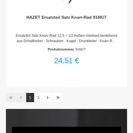
HAZET Ersatzteil Satz Knarr-Rad 916K/7
Ersatzteil Satz Knarr-Rad 12,5 = 1/2 Außen-Vierkant bestehend
aus:Schalthebel · Schrauben · Kugel · Druckfeder · Knarr-Rad
und SperrstückFür Umschaltknarre HAZET 916 KMade In
Produktnummer:
916K/7
GermanyNetto-Gewicht (kg): 0.07 kgFür
HandbetätigungHaftungsausschlussFalsche bzw. fehlerhafte
24,51 €
Ersatzteile oder deren unsachgemäßer Einbau können zu
Beschädigungen, Fehlfunktionen oder Totalausfall des Gerätes
führen.Bei Verwendung nicht freigegebener Ersatzteile oder
unsachgemäßen Einbau verfallen sämtliche Garantie-,
Service-, Schadenersatz- und Haftpflichtansprüche gegen den
Hersteller oder seine Beauftragten, Händler und Vertreter.
1
2