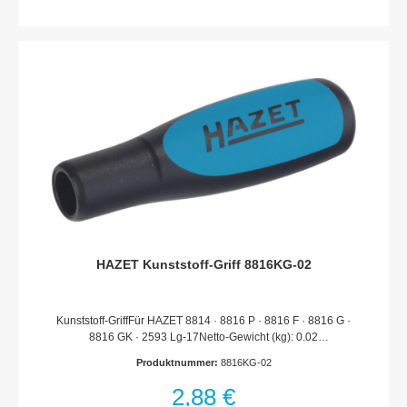
Ersatzteile oder unsachgemäßen Einbau verfallen sämtliche
Garantie-, Service-, Schadenersatz- und Haftpflichtansprüche
gegen den Hersteller oder seine Beauftragten, Händler und
Vertreter.
HAZET Kunststoff-Griff 8816KG-02
Kunststoff-GriffFür HAZET 8814 · 8816 P · 8816 F · 8816 G ·
8816 GK · 2593 Lg-17Netto-Gewicht (kg): 0.02
kgHaftungsausschlussFalsche bzw. fehlerhafte Ersatzteile oder
Produktnummer:
8816KG-02
deren unsachgemäßer Einbau können zu Beschädigungen,
Fehlfunktionen oder Totalausfall des Gerätes führen.Bei
2,88 €
Verwendung nicht freigegebener Ersatzteile oder