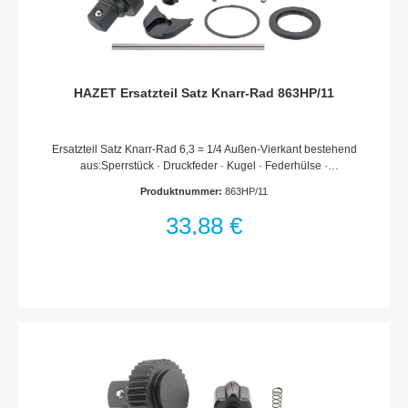
HAZET Ersatzteil Satz Knarr-Rad 863HP/11
Ersatzteil Satz Knarr-Rad 6,3 = 1/4 Außen-Vierkant bestehend
aus:Sperrstück · Druckfeder · Kugel · Federhülse ·
Umschalthebel · Deckscheibe · Sicherungsring · Knarr-Rad ·
Produktnummer:
863HP/11
Fett · MontagewerkzeugFür Umschaltknarre 863 HPMade In
GermanyHaftungsausschlussFalsche bzw. fehlerhafte
33,88 €
Ersatzteile oder deren unsachgemäßer Einbau können zu
Beschädigungen, Fehlfunktionen oder Totalausfall des Gerätes
führen.Bei Verwendung nicht freigegebener Ersatzteile oder
unsachgemäßen Einbau verfallen sämtliche Garantie-,
Service-, Schadenersatz- und Haftpflichtansprüche gegen den
Hersteller oder seine Beauftragten, Händler und Vertreter.