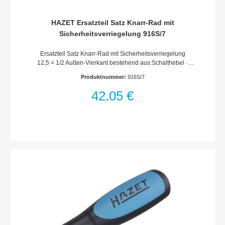
HAZET Ersatzteil Satz Knarr-Rad mit
Sicherheitsverriegelung 916S/7
Ersatzteil Satz Knarr-Rad mit Sicherheitsverriegelung
12,5 = 1/2 Außen-Vierkant bestehend aus:Schalthebel ·
2 Schrauben · Kugel · Druckfeder · Knarr-Rad mit
Produktnummer:
916S/7
Sicherheitsverriegelung · SperrstückFür Umschaltknarre
HAZET 916 S sowie zum Umrüsten von Umschaltknarre
42,05 €
HAZET 916 SP · 916 GK · 916 L · 916 STMade In
GermanyNetto-Gewicht (kg): 0.13 kgFür
HandbetätigungHaftungsausschlussFalsche bzw. fehlerhafte
Ersatzteile oder deren unsachgemäßer Einbau können zu
Beschädigungen, Fehlfunktionen oder Totalausfall des Gerätes
führen.Bei Verwendung nicht freigegebener Ersatzteile oder
unsachgemäßen Einbau verfallen sämtliche Garantie-,
Service-, Schadenersatz- und Haftpflichtansprüche gegen den
Hersteller oder seine Beauftragten, Händler und Vertreter.