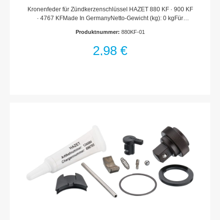
Kronenfeder für Zündkerzenschlüssel HAZET 880 KF · 900 KF
· 4767 KFMade In GermanyNetto-Gewicht (kg): 0 kgFür
HandbetätigungHaftungsausschlussFalsche bzw. fehlerhafte
Produktnummer:
880KF-01
Ersatzteile oder deren unsachgemäßer Einbau können zu
Beschädigungen, Fehlfunktionen oder Totalausfall des Gerätes
2,98 €
führen.Bei Verwendung nicht freigegebener Ersatzteile oder
unsachgemäßen Einbau verfallen sämtliche Garantie-,
Service-, Schadenersatz- und Haftpflichtansprüche gegen den
Hersteller oder seine Beauftragten, Händler und Vertreter.