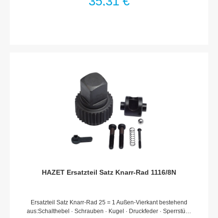
35,31 €
HAZET 8816 P · 8816 G · 8816 GK · 8816 ST · 6110 CT ·
6110-1 CT · 6111-1 CT · 6114-1 CT · 6115-1 CT · 6402-1Made
In GermanyNetto-Gewicht (kg): 0.05 kgFür
HandbetätigungHaftungsausschlussFalsche bzw. fehlerhafte
Ersatzteile oder deren unsachgemäßer Einbau können zu
Beschädigungen, Fehlfunktionen oder Totalausfall des Gerätes
führen.Bei Verwendung nicht freigegebener Ersatzteile oder
unsachgemäßen Einbau verfallen sämtliche Garantie-,
Service-, Schadenersatz- und Haftpflichtansprüche gegen den
Hersteller oder seine Beauftragten, Händler und Vertreter.
HAZET Ersatzteil Satz Knarr-Rad 1116/8N
Ersatzteil Satz Knarr-Rad 25 = 1 Außen-Vierkant bestehend
aus:Schalthebel · Schrauben · Kugel · Druckfeder · Sperrstück