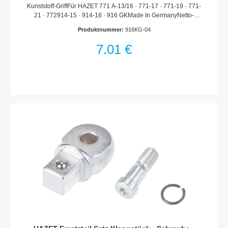
Kunststoff-GriffFür HAZET 771 A-13/16 · 771-17 · 771-19 · 771-
21 · 772914-15 · 914-18 · 916 GKMade In GermanyNetto-
Gewicht (kg): 0.04 kgFür
Produktnummer:
916KG-04
HandbetätigungHaftungsausschlussFalsche bzw. fehlerhafte
Ersatzteile oder deren unsachgemäßer Einbau können zu
7,01 €
Beschädigungen, Fehlfunktionen oder Totalausfall des Gerätes
führen.Bei Verwendung nicht freigegebener Ersatzteile oder
unsachgemäßen Einbau verfallen sämtliche Garantie-,
Service-, Schadenersatz- und Haftpflichtansprüche gegen den
Hersteller oder seine Beauftragten, Händler und Vertreter.