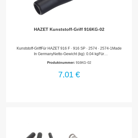
HAZET Kunststoff-Griff 916KG-02
Kunststoff-GriffFür HAZET 916 F · 916 SP · 2574 · 2574-1Made
In GermanyNetto-Gewicht (kg): 0.04 kgFür
HandbetätigungHaftungsausschlussFalsche bzw. fehlerhafte
Produktnummer:
916KG-02
Ersatzteile oder deren unsachgemäßer Einbau können zu
Beschädigungen, Fehlfunktionen oder Totalausfall des Gerätes
7,01 €
führen.Bei Verwendung nicht freigegebener Ersatzteile oder
unsachgemäßen Einbau verfallen sämtliche Garantie-,
Service-, Schadenersatz- und Haftpflichtansprüche gegen den
Hersteller oder seine Beauftragten, Händler und Vertreter.