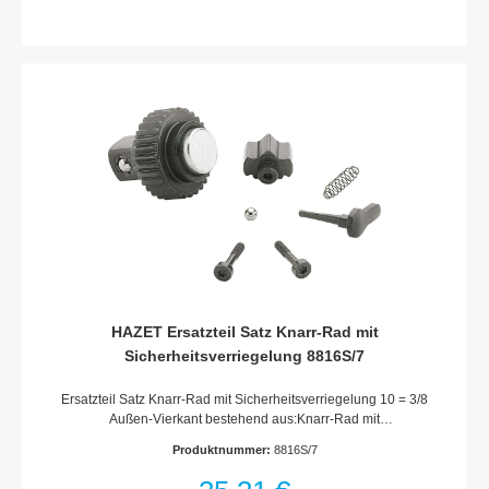
HAZET Ersatzteil Satz Knarr-Rad mit
Sicherheitsverriegelung 8816S/7
Ersatzteil Satz Knarr-Rad mit Sicherheitsverriegelung 10 = 3/8
Außen-Vierkant bestehend aus:Knarr-Rad mit
Sicherheitsverriegelung · Sperrstück · Schalthebel ·
Produktnummer:
8816S/7
Schrauben · Kugel · DruckfederFür Umschaltknarre HAZET
8816 S · 6402-1 S sowie zum Umrüsten von Umschaltknarre