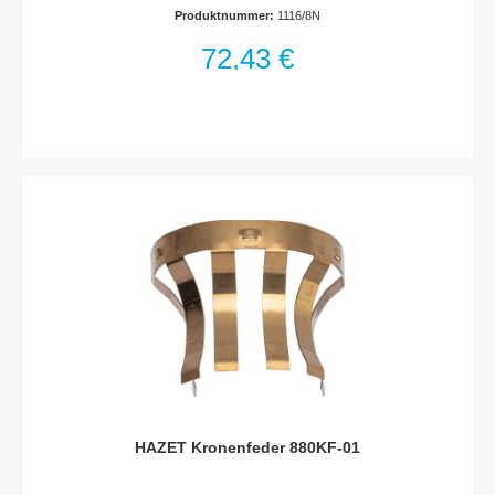
· Knarr-RadFür Umschaltknarre HAZET 1116Für Drehmoment-
Produktnummer:
1116/8N
Schlüssel HAZET 6160-1 CT · 6170-1 CTMade In
GermanyNetto-Gewicht (kg): 0.64 kgFür
72,43 €
HandbetätigungHaftungsausschlussFalsche bzw. fehlerhafte
Ersatzteile oder deren unsachgemäßer Einbau können zu
Beschädigungen, Fehlfunktionen oder Totalausfall des Gerätes
führen.Bei Verwendung nicht freigegebener Ersatzteile oder
unsachgemäßen Einbau verfallen sämtliche Garantie-,
Service-, Schadenersatz- und Haftpflichtansprüche gegen den
Hersteller oder seine Beauftragten, Händler und Vertreter.
HAZET Kronenfeder 880KF-01