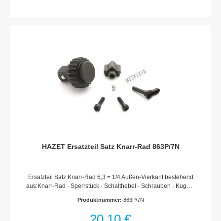
führen.Bei Verwendung nicht freigegebener Ersatzteile oder
unsachgemäßen Einbau verfallen sämtliche Garantie-,
Service-, Schadenersatz- und Haftpflichtansprüche gegen den
Hersteller oder seine Beauftragten, Händler und Vertreter.
HAZET Ersatzteil Satz Knarr-Rad 863P/7N
Ersatzteil Satz Knarr-Rad 6,3 = 1/4 Außen-Vierkant bestehend
aus:Knarr-Rad · Sperrstück · Schalthebel · Schrauben · Kugel ·
DruckfederFür Umschaltknarre HAZET 863 G · 863 P · 863 PC
Produktnummer:
863P/7N
· 863 ST · 863 K · 863 MCMade In GermanyNetto-Gewicht (kg):
0.02 kgFür HandbetätigungHaftungsausschlussFalsche bzw.
20,10 €