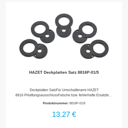
HAZET Deckplatten Satz 8816P-01/5
Deckplatten SatzFür Umschaltknarre HAZET
8816 PHaftungsausschlussFalsche bzw. fehlerhafte Ersatzteile
oder deren unsachgemäßer Einbau können zu
Produktnummer:
8816P-01/5
Beschädigungen, Fehlfunktionen oder Totalausfall des Gerätes
führen.Bei Verwendung nicht freigegebener Ersatzteile oder
13,27 €
unsachgemäßen Einbau verfallen sämtliche Garantie-,
Service-, Schadenersatz- und Haftpflichtansprüche gegen den
Hersteller oder seine Beauftragten, Händler und Vertreter.