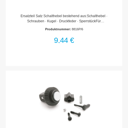
Ersatzteil Satz Schalthebel bestehend aus:Schalthebel ·
Schrauben · Kugel · Druckfeder · SperrstückFür
Umschaltknarre HAZET 8816 G · 8816 GK · 8816 P · 8816 S ·
Produktnummer:
8816P/6
8816 ST916 K · 2264-1Für Drehmoment-Schlüssel HAZET
5110-2 CT · 5120-2 CT · 5110-3 CT · 5111-3 CT · 5120-
9,44 €
3 CT6110 CT · 6110-1 CT · 6111-1 CT6114-1 CT · 6115-
1 CT6402-1 · 6402-1 S · 6408-1Made In GermanyNetto-
Gewicht (kg): 0.01 kgFür
HandbetätigungHaftungsausschlussFalsche bzw. fehlerhafte
Ersatzteile oder deren unsachgemäßer Einbau können zu
Beschädigungen, Fehlfunktionen oder Totalausfall des Gerätes
führen.Bei Verwendung nicht freigegebener Ersatzteile oder
unsachgemäßen Einbau verfallen sämtliche Garantie-,
Service-, Schadenersatz- und Haftpflichtansprüche gegen den
Hersteller oder seine Beauftragten, Händler und Vertreter.