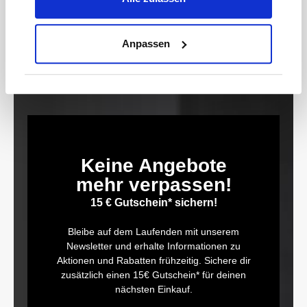
WayAuch zum Schließen des Schlitzes geeignet, um das
Aufweiten des geöffneten Sechskantes zu
vermeidenDrehmomentgesteuerter AnzugSchlitzbreite:
8 mmOberfläche: phosphatiert, geöltAntrieb: 1/2 Zoll (12,5 mm)
Anpassen
Doppel-Vierkant hohlAbtrieb: Außen Sechskant
ProfilSchlüsselweite: 20 mmMaße: 66 mm
Keine Angebote
mehr verpassen!
15 € Gutschein* sichern!
Bleibe auf dem Laufenden mit unserem
Newsletter und erhalte Informationen zu
Aktionen und Rabatten frühzeitig. Sichere dir
zusätzlich einen 15€ Gutschein* für deinen
nächsten Einkauf.