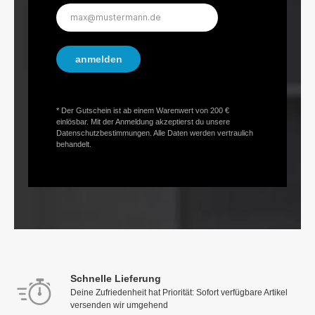
E-
Mail-
Adresse*
anmelden
* Der Gutschein ist ab einem Warenwert von 200 €
einlösbar. Mit der Anmeldung akzeptierst du unsere
Datenschutzbestimmungen. Alle Daten werden vertraulich
behandelt.
Schnelle Lieferung
Deine Zufriedenheit hat Priorität: Sofort verfügbare Artikel
versenden wir umgehend