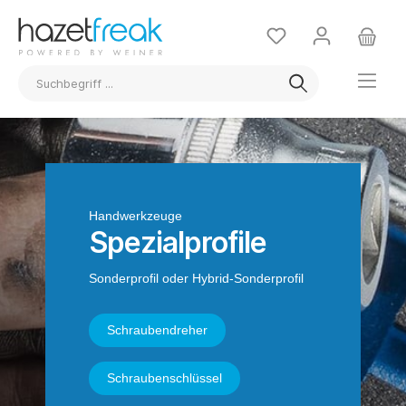
Handwerkzeuge
Spezialprofile
Sonderprofil oder Hybrid-Sonderprofil
Schraubendreher
Schraubenschlüssel