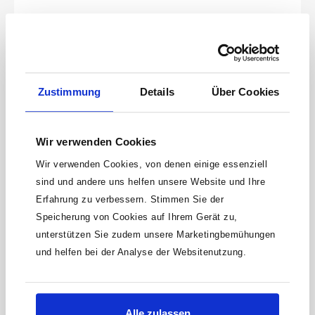
SonderprofilSchlüsselweite: 21 mmAbmessungen / Länge:
86.8 mmDurchmesser d1 (am Abtrieb): 31 mmDurchmesser d2
(am Antrieb): 30 mmFür Maschinenbetätigung
Zustimmung
Details
Über Cookies
Wir verwenden Cookies
Wir verwenden Cookies, von denen einige essenziell
sind und andere uns helfen unsere Website und Ihre
HAZET Abgassonden Einsatz 4680-10 · 1/2 Zoll
Erfahrung zu verbessern. Stimmen Sie der
(12,5 mm) Doppel-Vierkant hohl · Außen
Speicherung von Cookies auf Ihrem Gerät zu,
Sechskant Profil · SW 20 mm
unterstützen Sie zudem unsere Marketingbemühungen
Anwendung:Betätigung der Lambda-Sonde, Partikelsensor,
und helfen bei der Analyse der Websitenutzung.
NOX-Sensor und Abgastemperatur-Sensor Robuste
Ausführung für festsitzende AbgassondenDoppel-
Produktnummer:
4680-10
Innenvierkant Antrieb 1/2? (12,5 mm)oder Betätigung über
Sechskant Schlüsselweite 24 mmSchlüsselweite 20 mm für
67,34 €
Lambda-Sonde / Partikelfilter-Sensor an z.B. IVECO Stralis, S-
Alle zulassen