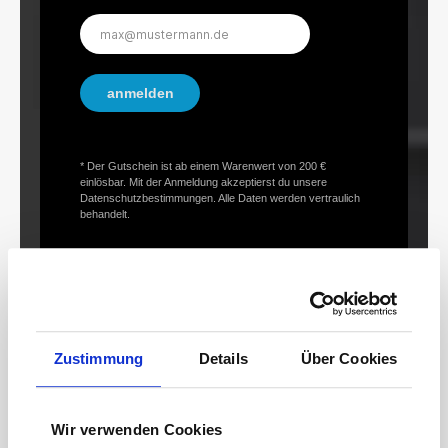
E-
Mail-
Adresse*
anmelden
* Der Gutschein ist ab einem Warenwert von 200 €
einlösbar. Mit der Anmeldung akzeptierst du unsere
Datenschutzbestimmungen. Alle Daten werden vertraulich
behandelt.
Zustimmung
Details
Über Cookies
Schnelle Lieferung
Deine Zufriedenheit hat Priorität: Sofort verfügbare Artikel
Wir verwenden Cookies
versenden wir umgehend