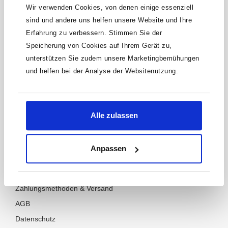
Wir verwenden Cookies, von denen einige essenziell
sind und andere uns helfen unsere Website und Ihre
Versandkostenfrei ab 100 €
Erfahrung zu verbessern. Stimmen Sie der
Bestelle bequem Produkte von HAZET von zu Hause aus ab
Speicherung von Cookies auf Ihrem Gerät zu,
100€ versandkostenfrei
unterstützen Sie zudem unsere Marketingbemühungen
und helfen bei der Analyse der Websitenutzung.
14 Tage Rückgaberecht
Nicht ganz zufrieden? Schicke deine Artikel innerhalb von
14 Tagen zurück
Alle zulassen
Anpassen
Unternehmen
Über uns
Zahlungsmethoden & Versand
AGB
Datenschutz