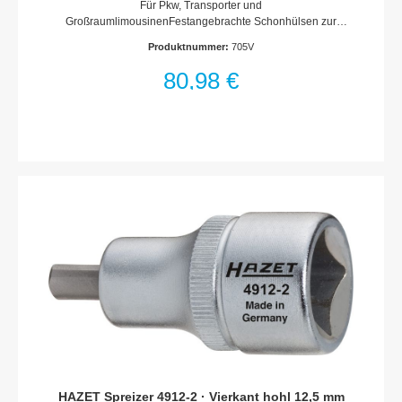
Für Pkw, Transporter und
GroßraumlimousinenFestangebrachte Schonhülsen zur
Vermeidung von Kratzspuren im FelgenlochFarbige
Produktnummer:
705V
Schonhülsen zur schnellen Erkennung der
SchlüsselweitenAlle gängigen Schlüsselweiten in EinemMit
80,98 €
Außenvierkant 12,5 = 1/2für Steckschlüsseleinsätze der Serie
900Oberfläche: verchromtDIN 3119, ISO 6788Made In
GermanyAbtrieb: Außen-Sechskant ProfilSchlüsselweite:
17 x 19 x 21 x Außenvierkant 12,5 = 1/2 Zoll mmAbmessungen
/ Länge: 380 mmNetto-Gewicht (kg): 1.33 kgFür
Handbetätigung
HAZET Spreizer 4912-2 · Vierkant hohl 12,5 mm