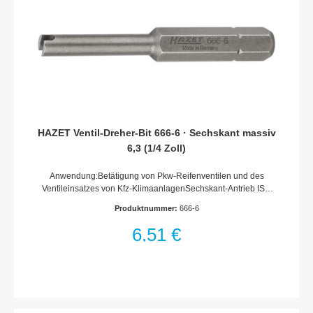
HAZET Ventil-Dreher-Bit 666-6 · Sechskant massiv
6,3 (1/4 Zoll)
Anwendung:Betätigung von Pkw-Reifenventilen und des
Ventileinsatzes von Kfz-KlimaanlagenSechskant-Antrieb ISO
1173 C6,3 (1/4)Antrieb: Sechskant massiv 6,3 (1/4
Produktnummer:
666-6
Zoll)Sonderstahl für allerhöchste BeanspruchungGrößte
Maßgenauigkeit der Spitzen und SchneidenFür elektrisch oder
6,51 €
mit Druckluft angetriebene Maschinenschrauber
(Drehschrauber) sowie für HandbetätigungZähhart für
Gewindeschrauben (harter Schraubfall)Permanente Härte von
59-61 HR C für hohe Anforderungen in Industrie und
HandwerkHohe Drehmomentwerte, weit über DIN-Norm, bei
langer Lebensdauer