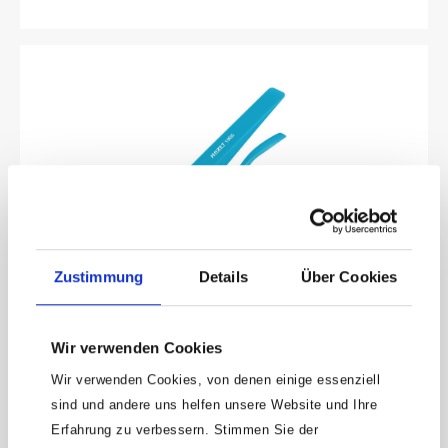
Zustimmung
Details
Über Cookies
HAZET Universal Haken- / Keil Satz · 2-teilig
1965/2 · Anzahl Werkzeuge: 2
Wir verwenden Cookies
Anwendung:Kunststoff Keil geeignet zum Lösen von Bauteilen,
wie z.B. Türclipsen sowie für Hebel- und
Wir verwenden Cookies, von denen einige essenziell
RichtarbeitenUniversal Haken zum oberflächenschonenden
Produktnummer:
1965/2
sind und andere uns helfen unsere Website und Ihre
Lösen von z.B. Scheibengummis, Türdichtungen, Teppichen,
InnenverkleidungenZwei hilfreiche Werkzeuge in einem
18,86 €
Erfahrung zu verbessern. Stimmen Sie der
SatzFür universellen EinsatzKunststoff Keil: Länge: 214 mm