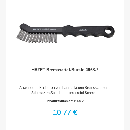
HAZET Bremssattel-Bürste 4968-2
Anwendung:Entfernen von hartnäckigem Bremsstaub und
Schmutz im Scheibenbremssattel Schmale
AusführungKunststoff-Griff mit AufhängebohrungMade In
Produktnummer:
4968-2
GermanyAbmessungen / Länge: 225 mmNetto-Gewicht (kg):
0.09 kg
10,77 €