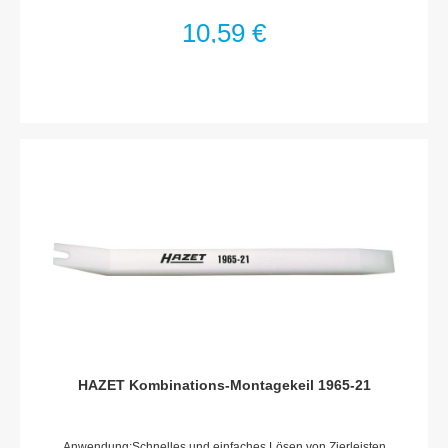
7 mmOberfläche: tauchlackiertAbmessungen / Länge: 190 mm
10,59 €
HAZET Kombinations-Montagekeil 1965-21
Anwendung:Schnelles und einfaches Lösen von Zierleisten