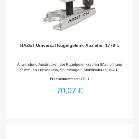
HAZET Universal Kugelgelenk-Abzieher 1779-1
Anwendung:Ausdrücken der Kugelgelenkzapfen (Maulöffnung
23 mm) an Lenkhebeln, Spurstangen, Stabilisatoren usw. für
die gängigsten FahrzeugmarkenGroßer Spannbereich durch
Produktnummer:
1779-1
stufenlose Höhenverstellung und Wenden des UnterteilsMade
In GermanyNetto-Gewicht (kg): 0.73 kg
70,07 €