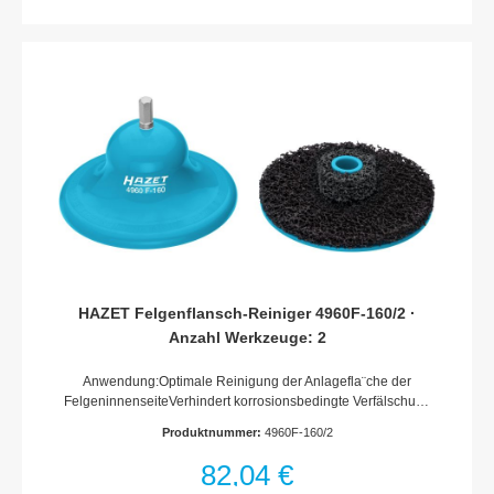
HAZET Felgenflansch-Reiniger 4960F-160/2 ·
Anzahl Werkzeuge: 2
Anwendung:Optimale Reinigung der Anlagefla¨che der
FelgeninnenseiteVerhindert korrosionsbedingte Verfälschung
der Radanzugs-Drehmomente.Reinigung der Kontaktflächen
Produktnummer:
4960F-160/2
vor dem Auswuchten sorgt für korrekte
Ergebnisse.Außendurchmesser bis 160 mm ?Für
82,04 €
Radzentrierungsdurchmesser: mindestens 51 mmDrehzahl