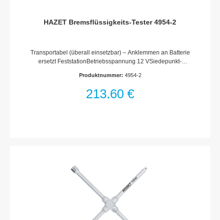
HAZET Bremsflüssigkeits-Tester 4954-2
Transportabel (überall einsetzbar) – Anklemmen an Batterie
ersetzt FeststationBetriebsspannung 12 VSiedepunkt-
Testgerät – höhere Messgenauigkeit zu anderen
Produktnummer:
4954-2
TestmethodenZeitersparnis – Flüssigkeit kann bei den meisten
Fahrzeugen im Flüssigkeitsbehälter verbleibenSicher und
213,60 €
umweltschonend, da kein Flüssigkeitsverlust bestehtAnerkannt
von Fahrzeug-HerstellernErfüllt auch Forderungen des TÜV
ÖsterreichFür DOT 3 · DOT 4 · DOT 4+ · DOT 5 · DOT 5+
BremsflüssigkeitEinfache Anwendung – eine BedientasteKeine
Bremsfüssigkeits-Auswahl notwendigWarnung bei zu geringer
BetriebsspannungKabellänge: 2,2 mTest in °C und °F –
Temperaturbereich: 320° C / 608° FSchnelle Diagnose –
Messdauer: ca. 30 SekundenTestbehälter, Spritze und
Bedienungsanleitung im LieferumfangKunststoff-Kasten