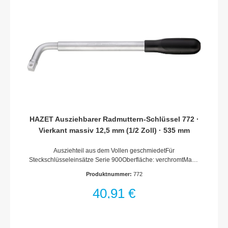
FunkenflugSchnelle und sichere Anwendung des
Schleifkörpers durch Klett und VerzahnungAnzahl Werkzeuge:
2
HAZET Ausziehbarer Radmuttern-Schlüssel 772 ·
Vierkant massiv 12,5 mm (1/2 Zoll) · 535 mm
Ausziehteil aus dem Vollen geschmiedetFür
Steckschlüsseleinsätze Serie 900Oberfläche: verchromtMade
In GermanyAbtrieb: Vierkant massiv 12,5 mm (1/2
Produktnummer:
772
Zoll)Schlüsselweite: · Außenvierkant 12,5 = 1/2
ZollAbmessungen / Länge: 535 mmLänge l1: 303 mmNetto-
40,91 €
Gewicht (kg): 0.77 kgFür Handbetätigung