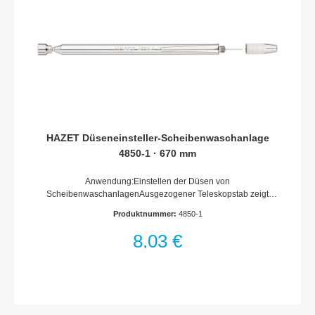
HAZET Düseneinsteller-Scheibenwaschanlage
4850-1 · 670 mm
Anwendung:Einstellen der Düsen von
ScheibenwaschanlagenAusgezogener Teleskopstab zeigt
Strahlrichtung der Düsen auf der Scheibe anMagnet-Kopf:
Produktnummer:
4850-1
6 mm Einstellnadel ( 0,7 mm) und SchutzkappeHalte- /
TaschenclipAbmessungen / Länge: 670 mmLänge l1: 155
8,03 €
mmNetto-Gewicht (kg): 0.03 kg