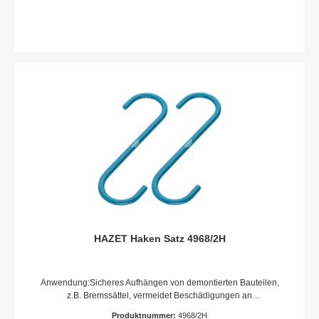
maximal 500 U/min2-teiliger Satz Inhalt:1 Grundkörper1
Schleifscheibe ? 160 mm11 mm Außensechskant mit 3
Anlageflächen zur Aufnahme z.B. auf Pneumatik-, Akku- sowie
netzgebundenen BohrmaschinenMittellochführung und
integrierter Schleifer zur Reinigung der
RadzentrierungVerschleißarm: circa 100 Fahrzeuge je
ScheibeMinimale Staubentwicklung durch offenporiges
Schleifmittel und topfförmige SchleiftellerKein
FunkenflugAnzahl Werkzeuge: 2
HAZET Haken Satz 4968/2H
Anwendung:Sicheres Aufhängen von demontierten Bauteilen,
z.B. Bremssättel, vermeidet Beschädigungen an
Bremsschläuchen, Leitungen etc.Universell einsetzbarHaken-:
Produktnummer:
4968/2H