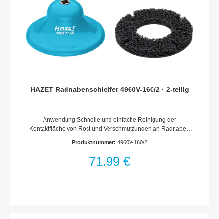
HAZET Radnabenschleifer 4960V-160/2 · 2-teilig
Anwendung:Schnelle und einfache Reinigung der
Kontaktfläche von Rost und Verschmutzungen an Radnaben
und Bremsscheiben mit Radschraubenaufnahme Verhindert
Produktnummer:
4960V-160/2
korrosionsbedingte Verfälschung der RadAnzugsmomenteFür
Pkw Radnaben bis ? 160 mmInnen-?: 75 mmDrehzahl
71,99 €
maximal 500 Umdrehungen/Minute2-teiliger Satz · Inhalt:1
Grundkörper1 Schleifscheibe ? 160 mmMit Innenvierkant 1/2?
(12,5 mm) Innenvierkant-Aufnahme zur Aufnahme z.?B. auf
Druckluft-, Akku- sowie netzgebundenen
SchlagschraubernVerschleißarm: circa 100 Fahrzeuge je
ScheibeMinimale Staubentwicklung durch offenporiges
Schleifmittel und topfförmige SchleiftellerKein