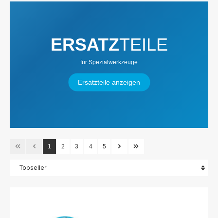
ERSATZ
TEILE
für Spezialwerkzeuge
Ersatzteile anzeigen
1
2
3
4
5