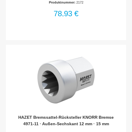
Produktnummer:
2172
AusführungOberfläche: verzinktMade in GermanyAntrieb: 3/8
Zoll (10 mm) Vierkant hohlDurchmesser (min-max): 65–115
78,93 €
mmNetto-Gewicht (kg): 0.51 kg
HAZET Bremssattel-Rücksteller KNORR Bremse
4971-11 · Außen-Sechskant 12 mm · 15 mm