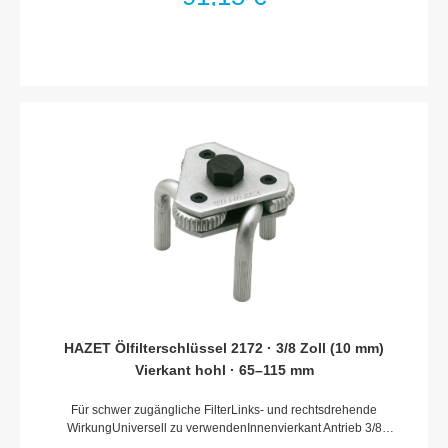
Konen mit Funktions- 17–31 / 24–39 / 34–50 mmMade In
GermanyNetto-Gewicht (kg): 0.24 kgAnzahl Werkzeuge: 3
HAZET Ölfilterschlüssel 2172 · 3/8 Zoll (10 mm)
Vierkant hohl · 65–115 mm
Für schwer zugängliche FilterLinks- und rechtsdrehende
WirkungUniversell zu verwendenInnenvierkant Antrieb 3/8
(10 mm)bzw. Außensechskant 19 mmGeschmiedete