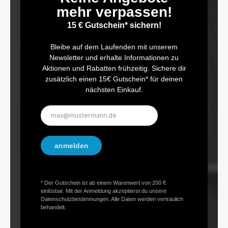
Aufbewahrungsmöglichkeit für weitere AdapterInklusive
mehr verpassen!
BedienungsanleitungAnzahl Werkzeuge: 4
15 € Gutschein* sichern!
Bleibe auf dem Laufenden mit unserem
Newsletter und erhalte Informationen zu
Aktionen und Rabatten frühzeitig. Sichere dir
zusätzlich einen 15€ Gutschein* für deinen
nächsten Einkauf.
E-
Mail-
Adresse*
anmelden
* Der Gutschein ist ab einem Warenwert von 200 €
einlösbar. Mit der Anmeldung akzeptierst du unsere
Datenschutzbestimmungen. Alle Daten werden vertraulich
behandelt.