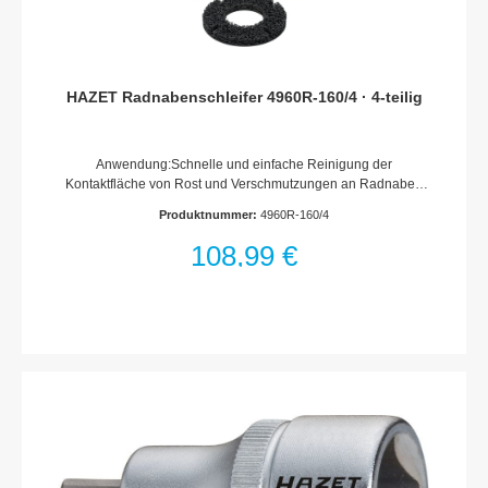
HAZET Radnabenschleifer 4960R-160/4 · 4-teilig
Anwendung:Schnelle und einfache Reinigung der
Kontaktfläche von Rost und Verschmutzungen an Radnaben
und Bremsscheiben mit Radschraubenaufnahme Verhindert
Produktnummer:
4960R-160/4
korrosionsbedingte Verfälschung der RadAnzugsmomenteFür
Pkw Radnaben bis ? 160 mmInnen-?: 75 mmDrehzahl
108,99 €
maximal 500 Umdrehungen/Minute4-teiliger Satz · Inhalt:1
Grundkörper3 Schleifscheiben ? 160 mm11 mm
Außensechskant mit 3 Anlageflächen zur Aufnahme z.?B. auf
Druckluft-, Akku- sowie netzgebundenen
BohrmaschinenVerschleißarm: circa 100 Fahrzeuge je
ScheibeMinimale Staubentwicklung durch offenporiges
Schleifmittel und topfförmige SchleiftellerKein
FunkenflugAnzahl Werkzeuge: 4