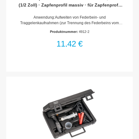
(1/2 Zoll) · Zapfenprofil massiv · für Zapfenprofil
5 x 7 mm
Anwendung:Aufweiten von Federbein- und
Traggelenkaufnahmen (zur Trennung des Federbeins vom
Radlagergehäuse)Anwendung z.B. bei RENAULT · PEUGEOT
Produktnummer:
4912-2
· CITROËN · VW Golf 7 · SEAT León 3für Zapfenprofil
5 x 7 mmAntrieb mit KugelrilleMade In GermanyAntrieb:
11,42 €
Vierkant hohl 12,5 mm (1/2 Zoll)Abtrieb: Zapfenprofil
massivSchlüsselweite: für Zapfenprofil 5 x 7 mmAbmessungen
/ Länge: 49 mmLänge l1: 10 mmNetto-Gewicht (kg): 0.07 kgFür
Handbetätigung