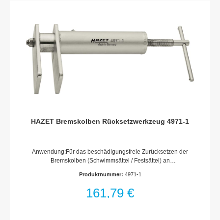
HAZET Bremskolben Rücksetzwerkzeug 4971-1
Anwendung:Für das beschädigungsfreie Zurücksetzen der
Bremskolben (Schwimmsättel / Festsättel) an
ScheibenbremsenSchnelles und gleichmäßiges Zurücksetzen
Produktnummer:
4971-1
ohne VerkantenFür gängige Fahrzeugtypen ohne integrierte
Handbrems-FeststelleinrichtungVermeidung von
161,79 €
Beschädigungen Manschetten und KolbenHohe Genauigkeit
sowie große Stabilität ermöglichen beständigen
EinsatzWeniger Kraftaufwand durch exakte FührungenMade In