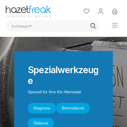
Spezialwerkzeug
e
Speziell für Ihre Kfz-Werkstatt
Diagnose
Bremsdienst
Öldienst