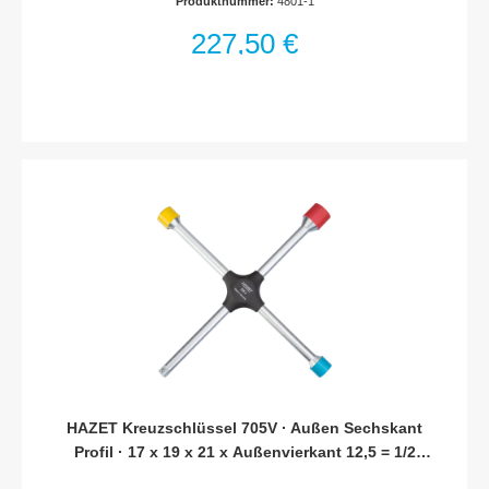
Produktnummer:
4801-1
4800 sowie Konus-Set 4801-2/3Blasenfreie
BefüllungSchnellkupplungssystemNachträgliche Entlüftung
227,50 €
entfälltEinsatz bei fast allen Fahrzeugtypen möglichInklusive
AnwendungshinweisMade In GermanyNetto-Gewicht (kg): 1.41
kg
HAZET Kreuzschlüssel 705V · Außen Sechskant
Profil · 17 x 19 x 21 x Außenvierkant 12,5 = 1/2
Zoll mm