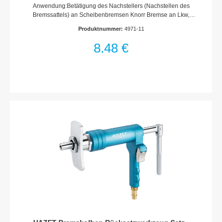
Anwendung:Betätigung des Nachstellers (Nachstellen des
Bremssattels) an Scheibenbremsen Knorr Bremse an Lkw,
Omnibus, Trailer und Anhängerachsen aller Marken
Produktnummer:
4971-11
Nachstellen mit Steckschlüssel Schlüsselweite
12 mmSpezielles 11 Zahn ProfilMade In GermanyAntrieb:
8,48 €
Außen-Sechskant 12 mmAbmessungen / Länge: 18
mmDurchmesser: 15 mmDurchmesser d1 (am Abtrieb): 15
mmDurchmesser d2 (am Antrieb): 11.5 mm