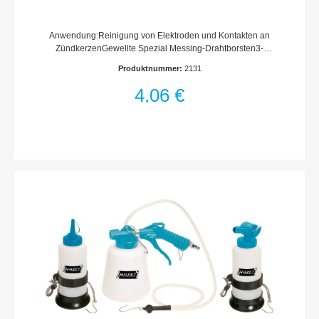
Anwendung:Reinigung von Elektroden und Kontakten an
ZündkerzenGewellte Spezial Messing-Drahtborsten3-
reihigBesatzhöhe: 15 mmHolzkörperMade In
Produktnummer:
2131
GermanyAbmessungen / Länge: 150 mmNetto-Gewicht (kg):
0.02 kg
4,06 €