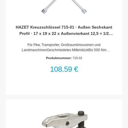
HAZET Kreuzschlüssel 715-01 · Außen Sechskant
Profil · 17 x 19 x 22 x Außenvierkant 12,5 = 1/2
Zoll mm
Für Pkw, Transporter, Großraumlimousinen und
LandmaschinenGeschmiedetes MittelstückBis 500 Nm
geprüftMit Außenvierkant 12,5 = 1/2für Steckschlüsseleinsätze
Produktnummer:
715-01
der Serie 900Oberfläche: verchromt, Kopf poliertDIN 3119, ISO
6788Made In GermanyAbtrieb: Außen-Sechskant
108,59 €
ProfilSchlüsselweite: 17 x 19 x 22 x Außenvierkant 12,5 = 1/2
Zoll mmAbmessungen / Länge: 420 mmNetto-Gewicht (kg):
1.73 kgFür Handbetätigung