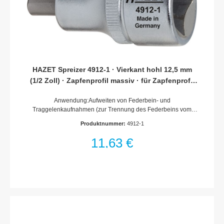
HAZET Spreizer 4912-1 · Vierkant hohl 12,5 mm
(1/2 Zoll) · Zapfenprofil massiv · für Zapfenprofil
5,5 x 8 mm
Anwendung:Aufweiten von Federbein- und
Traggelenkaufnahmen (zur Trennung des Federbeins vom
Radlagergehäuse)Anwendung z.B. bei VW Fox Bj. 2005 ·
Produktnummer:
4912-1
Polo Bj. 2002 · New Beetle · Golf Bj. 1998 2004 · Tiguan
Bj. 2008 · Eos Bj. 2006 · Passat Bj. 2006 · Touran Bj. 2003 ·
11,63 €
Caddy Bj. 2004 · T5 Bj. 2004 AUDI A2 Bj. 2001 · A3 Bj. 2004 ·
A4 Bj. 2001 2008 · A5 Bj. 2008 · A6 Bj. 2008 · TT
Bj. 2007 SEAT · ŠKODAfür Zapfenprofil 5,5 x 8 mmAntrieb mit
KugelrilleMade In GermanyAntrieb: Vierkant hohl 12,5 mm (1/2
Zoll)Abtrieb: Zapfenprofil massivSchlüsselweite: für
Zapfenprofil 5,5 x 8 mmAbmessungen / Länge: 48 mmLänge
l1: 10 mmNetto-Gewicht (kg): 0.07 kgFür Handbetätigung