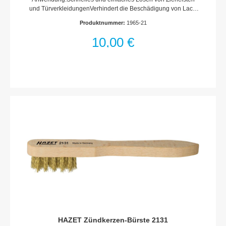
und TürverkleidungenVerhindert die Beschädigung von Lack,
Kunststoff- und MetallteilenBetätigung von Verschluss-Stopfen
Produktnummer:
1965-21
und Kunststoff-ClipsAusbau von Schutzkappen und
BlendenAbmessungen / Länge: 270 mm x 22 mmNetto-
10,00 €
Gewicht (kg): 0.04 kg
HAZET Zündkerzen-Bürste 2131