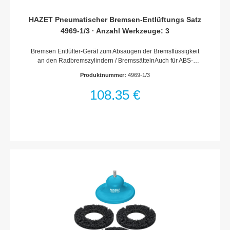
HAZET Pneumatischer Bremsen-Entlüftungs Satz
4969-1/3 · Anzahl Werkzeuge: 3
Bremsen Entlüfter-Gerät zum Absaugen der Bremsflüssigkeit
an den Radbremszylindern / BremssättelnAuch für ABS-
Anlagen geeignet (Achtung: Hersteller-Angaben
Produktnummer:
4969-1/3
beachten)Integriertes Venturi-System erzeugt mittels Druckluft
ein Vakuum, mit dem das Bremssystem entlüftet wirdInklusive
108,35 €
Universal-Gumminippel für alle FahrzeugeTransparenter
Bremsen-Entlüfterschlauch dient der
SichtkontrolleLuftverbrauch 180 l/min / Arbeitsdruck 6 bis 8
barInklusive Kupplungsstecker, Nennweite 7,2Inhalt:1
Bremsen Entlüfter-Gerät (Behältervolumen 0,75 l)1
Nachfüllbehälter mit einem festen Stutzen1 Behälter mit
einstellbarem Stutzen (Behältervolumen je 1 Liter)Netto-
Gewicht (kg): 1.19 kgAnzahl Werkzeuge: 3