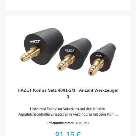
GermanyNetto-Gewicht (kg): 1.6 kg
HAZET Konus Satz 4801-2/3 · Anzahl Werkzeuge:
3
Universal Satz zum Aufsetzen auf den Kühler/-
AusgleichsbehälterEinsetzbar in Verbindung mit dem Kühler
Vakuum-Befüllgerät HAZET 4801-1 · 4802-1Erzeugter
Produktnummer:
4801-2/3
Unterdruck hält passenden Gummi-Konus in der Kühler- bzw.
Ausgleichsbehälteröffnung3-teiliger Satz, Inhalt:3 Gummi
91,15 €