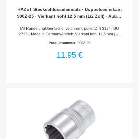
HAZET Steckschlüsseleinsatz · Doppelsechskant
900Z-25 · Vierkant hohl 12,5 mm (1/2 Zoll) · Außen
Doppel-Sechskant-Tractionsprofil · 25 mm
Mit RändelungOberfläche: verchromt, poliertDIN 3124, ISO
2725-1Made In GermanyAntrieb: Vierkant hohl 12,5 mm (1/2
Zoll)Abtrieb: Außen-Doppel-Sechskant-
Produktnummer:
900Z-25
TractionsprofilSchlüsselweite: 25 mmAbmessungen / Länge:
44 mmDurchmesser d1 (am Abtrieb): 33.9 mmDurchmesser d2
11,95 €
(am Antrieb): 26.5 mmNetto-Gewicht (kg): 0.12 kgFür
Handbetätigung* = Außerhalb der DIN-Reihe