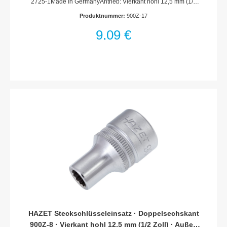
2725-1Made In GermanyAntrieb: Vierkant hohl 12,5 mm (1/2
Zoll)Abtrieb: Außen-Doppel-Sechskant-
Produktnummer:
900Z-17
TractionsprofilSchlüsselweite: 17 mmAbmessungen / Länge:
38 mmDurchmesser d1 (am Abtrieb): 24.1 mmDurchmesser d2
9,09 €
(am Antrieb): 22 mmNetto-Gewicht (kg): 0.06 kgFür
Handbetätigung* = Außerhalb der DIN-Reihe
HAZET Steckschlüsseleinsatz · Doppelsechskant
900Z-8 · Vierkant hohl 12,5 mm (1/2 Zoll) · Außen