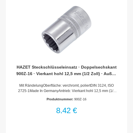
HAZET Steckschlüsseleinsatz · Doppelsechskant
900Z-16 · Vierkant hohl 12,5 mm (1/2 Zoll) · Außen
Doppel-Sechskant-Tractionsprofil · 16 mm
Mit RändelungOberfläche: verchromt, poliertDIN 3124, ISO
2725-1Made In GermanyAntrieb: Vierkant hohl 12,5 mm (1/2
Zoll)Abtrieb: Außen-Doppel-Sechskant-
Produktnummer:
900Z-16
TractionsprofilSchlüsselweite: 16 mmAbmessungen / Länge:
38 mmDurchmesser d1 (am Abtrieb): 22.7 mmDurchmesser d2
8,42 €
(am Antrieb): 23.6 mmNetto-Gewicht (kg): 0.07 kgFür
Handbetätigung* = Außerhalb der DIN-Reihe