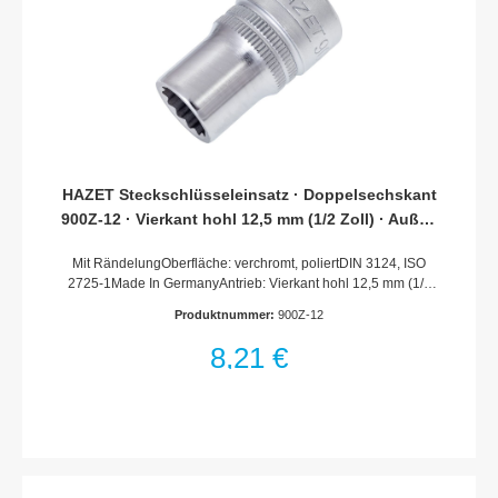
HAZET Steckschlüsseleinsatz · Doppelsechskant
900Z-12 · Vierkant hohl 12,5 mm (1/2 Zoll) · Außen
Doppel-Sechskant-Tractionsprofil · 12 mm
Mit RändelungOberfläche: verchromt, poliertDIN 3124, ISO
2725-1Made In GermanyAntrieb: Vierkant hohl 12,5 mm (1/2
Zoll)Abtrieb: Außen-Doppel-Sechskant-
Produktnummer:
900Z-12
TractionsprofilSchlüsselweite: 12 mmAbmessungen / Länge:
38 mmDurchmesser d1 (am Abtrieb): 17.5 mmDurchmesser d2
8,21 €
(am Antrieb): 22 mmNetto-Gewicht (kg): 0.05 kgFür
Handbetätigung* = Außerhalb der DIN-Reihe