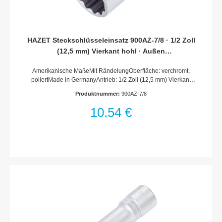
HAZET Steckschlüsseleinsatz 900AZ-7/8 · 1/2 Zoll
(12,5 mm) Vierkant hohl · Außen
Doppelsechskant-Tractionsprofil · SW 7/8
Amerikanische MaßeMit RändelungOberfläche: verchromt,
poliertMade in GermanyAntrieb: 1/2 Zoll (12,5 mm) Vierkant
hohlAbtrieb: Außen Doppelsechskant-
Produktnummer:
900AZ-7/8
TractionsprofilSchlüsselweite: · 7/8Abmessungen / Länge: 41.5
mmDurchmesser d1 (am Abtrieb): 30.4 mmDurchmesser d2
10,54 €
(am Antrieb): 26 mmNetto-Gewicht (kg): 0.1 kgFür
Handbetätigung