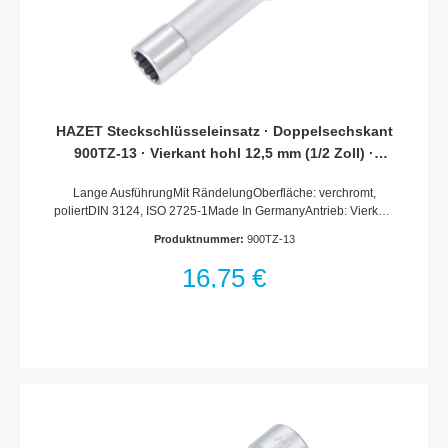
HAZET Steckschlüsseleinsatz · Doppelsechskant
900TZ-13 · Vierkant hohl 12,5 mm (1/2 Zoll) ·
Außen Doppel-Sechskant-Tractionsprofil · 13 mm
Lange AusführungMit RändelungOberfläche: verchromt,
poliertDIN 3124, ISO 2725-1Made In GermanyAntrieb: Vierkant
hohl 12,5 mm (1/2 Zoll)Abtrieb: Außen-Doppel-Sechskant-
Produktnummer:
900TZ-13
TractionsprofilSchlüsselweite: 13 mmAbmessungen / Länge:
85 mmDurchmesser d1 (am Abtrieb): 18.8 mmDurchmesser d2
16,75 €
(am Antrieb): 22 mmNetto-Gewicht (kg): 0.1 kgFür
Handbetätigung+ = Mit Haltegummi für Zündkerzen /
außerhalb der DIN-Reihe