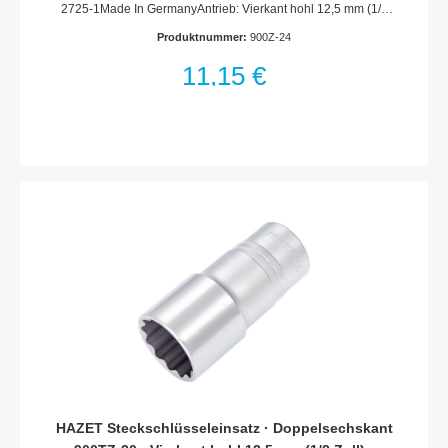
2725-1Made In GermanyAntrieb: Vierkant hohl 12,5 mm (1/2
Zoll)Abtrieb: Außen-Doppel-Sechskant-
Produktnummer:
900Z-24
TractionsprofilSchlüsselweite: 24 mmAbmessungen / Länge:
44 mmDurchmesser d1 (am Abtrieb): 32.6 mmDurchmesser d2
11,15 €
(am Antrieb): 26 mmNetto-Gewicht (kg): 0.11 kgFür
Handbetätigung* = Außerhalb der DIN-Reihe
HAZET Steckschlüsseleinsatz · Doppelsechskant