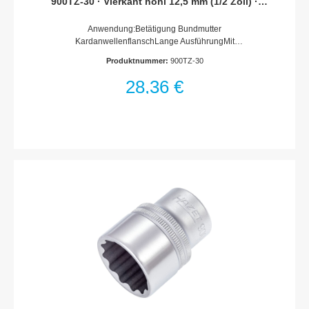
900TZ-30 · Vierkant hohl 12,5 mm (1/2 Zoll) ·
Außen Doppel-Sechskant-Tractionsprofil · 30 mm
Anwendung:Betätigung Bundmutter
KardanwellenflanschLange AusführungMit
RändelungOberfläche: verchromt, poliertDIN 3124, ISO 2725-
Produktnummer:
900TZ-30
1Made In GermanyAntrieb: Vierkant hohl 12,5 mm (1/2
Zoll)Abtrieb: Außen-Doppel-Sechskant-
28,36 €
TractionsprofilSchlüsselweite: 30 mmAbmessungen / Länge:
85 mmDurchmesser d1 (am Abtrieb): 40.1 mmDurchmesser d2
(am Antrieb): 33 mmNetto-Gewicht (kg): 0.31 kgFür
Handbetätigung+ = Mit Haltegummi für Zündkerzen /
außerhalb der DIN-Reihe