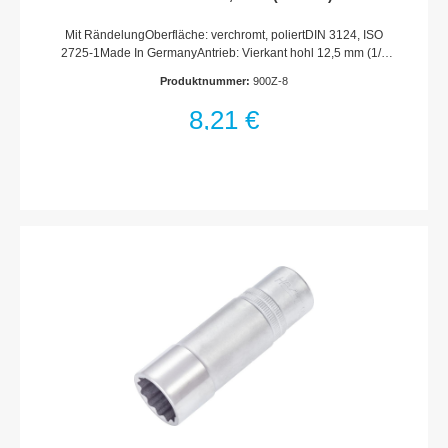
Doppel-Sechskant-Tractionsprofil · 8 mm
Mit RändelungOberfläche: verchromt, poliertDIN 3124, ISO
2725-1Made In GermanyAntrieb: Vierkant hohl 12,5 mm (1/2
Zoll)Abtrieb: Außen-Doppel-Sechskant-
Produktnummer:
900Z-8
TractionsprofilSchlüsselweite: 8 mmAbmessungen / Länge: 38
mmDurchmesser d1 (am Abtrieb): 12 mmDurchmesser d2 (am
8,21 €
Antrieb): 22 mmNetto-Gewicht (kg): 0.05 kgFür
Handbetätigung* = Außerhalb der DIN-Reihe