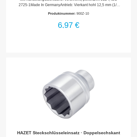
2725-1Made In GermanyAntrieb: Vierkant hohl 12,5 mm (1/2
Zoll)Abtrieb: Außen-Doppel-Sechskant-
Produktnummer:
900Z-10
TractionsprofilSchlüsselweite: 10 mmAbmessungen / Länge:
38 mmDurchmesser d1 (am Abtrieb): 14.9 mmDurchmesser d2
6,97 €
(am Antrieb): 22 mmNetto-Gewicht (kg): 0.05 kgFür
Handbetätigung* = Außerhalb der DIN-Reihe
HAZET Steckschlüsseleinsatz · Doppelsechskant