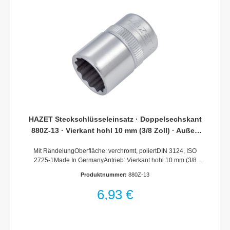
HAZET Steckschlüsseleinsatz · Doppelsechskant
880Z-13 · Vierkant hohl 10 mm (3/8 Zoll) · Außen
Doppel-Sechskant-Tractionsprofil · 13 mm
Mit RändelungOberfläche: verchromt, poliertDIN 3124, ISO
2725-1Made In GermanyAntrieb: Vierkant hohl 10 mm (3/8
Zoll)Abtrieb: Außen-Doppel-Sechskant-
Produktnummer:
880Z-13
TractionsprofilSchlüsselweite: 13 mmAbmessungen / Länge:
27.5 mmDurchmesser d1 (am Abtrieb): 18.4 mmDurchmesser
6,93 €
d2 (am Antrieb): 17 mmNetto-Gewicht (kg): 0.03 kgFür
Handbetätigung