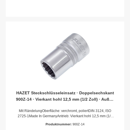
HAZET Steckschlüsseleinsatz · Doppelsechskant
900Z-14 · Vierkant hohl 12,5 mm (1/2 Zoll) · Außen
Doppel-Sechskant-Tractionsprofil · 14 mm
Mit RändelungOberfläche: verchromt, poliertDIN 3124, ISO
2725-1Made In GermanyAntrieb: Vierkant hohl 12,5 mm (1/2
Zoll)Abtrieb: Außen-Doppel-Sechskant-
Produktnummer:
900Z-14
TractionsprofilSchlüsselweite: 14 mmAbmessungen / Länge: