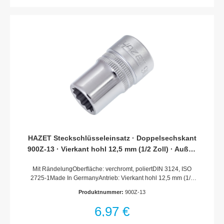
HAZET Steckschlüsseleinsatz · Doppelsechskant
900Z-13 · Vierkant hohl 12,5 mm (1/2 Zoll) · Außen
Doppel-Sechskant-Tractionsprofil · 13 mm
Mit RändelungOberfläche: verchromt, poliertDIN 3124, ISO
2725-1Made In GermanyAntrieb: Vierkant hohl 12,5 mm (1/2
Zoll)Abtrieb: Außen-Doppel-Sechskant-
Produktnummer:
900Z-13
TractionsprofilSchlüsselweite: 13 mmAbmessungen / Länge:
38 mmDurchmesser d1 (am Abtrieb): 18.8 mmDurchmesser d2
6,97 €
(am Antrieb): 22 mmNetto-Gewicht (kg): 0.05 kgFür
Handbetätigung* = Außerhalb der DIN-Reihe