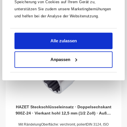
Speicherung von Cookies auf Ihrem Gerät zu,
50 mmDurchmesser d1 (am Abtrieb): 40.1 mmDurchmesser d2
14,95 €
(am Antrieb): 28 mmNetto-Gewicht (kg): 0.17 kgFür
unterstützen Sie zudem unsere Marketingbemühungen
Handbetätigung* = Außerhalb der DIN-Reihe
und helfen bei der Analyse der Websitenutzung.
Alle zulassen
Anpassen
HAZET Steckschlüsseleinsatz · Doppelsechskant
900Z-24 · Vierkant hohl 12,5 mm (1/2 Zoll) · Außen
Doppel-Sechskant-Tractionsprofil · 24 mm
Mit RändelungOberfläche: verchromt, poliertDIN 3124, ISO