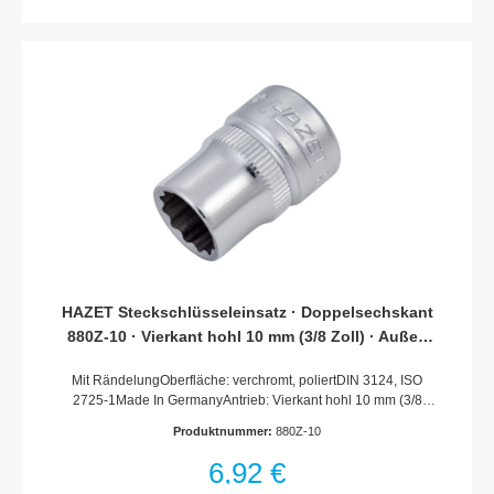
HAZET Steckschlüsseleinsatz · Doppelsechskant
880Z-10 · Vierkant hohl 10 mm (3/8 Zoll) · Außen
Doppel-Sechskant-Tractionsprofil · 10 mm
Mit RändelungOberfläche: verchromt, poliertDIN 3124, ISO
2725-1Made In GermanyAntrieb: Vierkant hohl 10 mm (3/8
Zoll)Abtrieb: Außen-Doppel-Sechskant-
Produktnummer:
880Z-10
TractionsprofilSchlüsselweite: 10 mmAbmessungen / Länge:
25 mmDurchmesser d1 (am Abtrieb): 14.4 mmDurchmesser d2
6,92 €
(am Antrieb): 17 mmNetto-Gewicht (kg): 0.02 kgFür