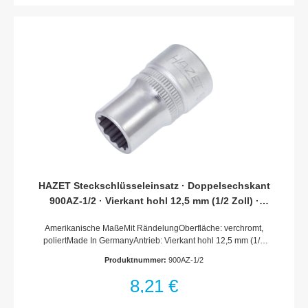
HAZET Steckschlüsseleinsatz · Doppelsechskant
900AZ-1/2 · Vierkant hohl 12,5 mm (1/2 Zoll) ·
Außen Doppel-Sechskant-Tractionsprofil · 1/2 ?
Amerikanische MaßeMit RändelungOberfläche: verchromt,
poliertMade In GermanyAntrieb: Vierkant hohl 12,5 mm (1/2
Zoll)Abtrieb: Außen-Doppel-Sechskant-
Produktnummer:
900AZ-1/2
TractionsprofilSchlüsselweite: · 1/2 Abmessungen / Länge: 38
mmDurchmesser d1 (am Abtrieb): 18.3 mmDurchmesser d2
8,21 €
(am Antrieb): 22 mmNetto-Gewicht (kg): 0.06 kgFür
Handbetätigung