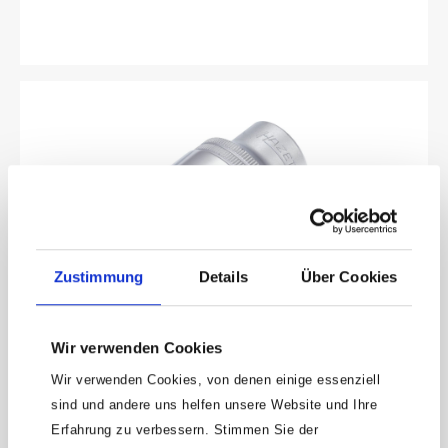
Zustimmung
Details
Über Cookies
HAZET Steckschlüsseleinsatz · Doppelsechskant
Wir verwenden Cookies
900Z-30 · Vierkant hohl 12,5 mm (1/2 Zoll) · Außen
Doppel-Sechskant-Tractionsprofil · 30 mm
Wir verwenden Cookies, von denen einige essenziell
Mit RändelungOberfläche: verchromt, poliertDIN 3124, ISO
sind und andere uns helfen unsere Website und Ihre
2725-1Made In GermanyAntrieb: Vierkant hohl 12,5 mm (1/2
Zoll)Abtrieb: Außen-Doppel-Sechskant-
Erfahrung zu verbessern. Stimmen Sie der
Produktnummer:
900Z-30
TractionsprofilSchlüsselweite: 30 mmAbmessungen / Länge: