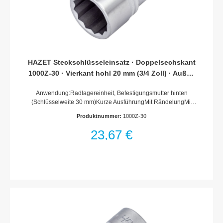
HAZET Steckschlüsseleinsatz · Doppelsechskant
1000Z-30 · Vierkant hohl 20 mm (3/4 Zoll) · Außen
Doppel-Sechskant Profil · 30 mm
Anwendung:Radlagereinheit, Befestigungsmutter hinten
(Schlüsselweite 30 mm)Kurze AusführungMit RändelungMit
Ausrastbolzen für StiftsicherungOberfläche: verchromt,
Produktnummer:
1000Z-30
poliertDIN 3124, ISO 2725-1Made In GermanyAntrieb: Vierkant
hohl 20 mm (3/4 Zoll)Abtrieb: Außen-Doppel-Sechskant
23,67 €
ProfilSchlüsselweite: 30 mmAbmessungen / Länge: 55
mmDurchmesser d1 (am Abtrieb): 42 mmDurchmesser d2 (am
Antrieb): 36 mmNetto-Gewicht (kg): 0.26 kgFür
Handbetätigung* = Außerhalb der DIN-Reihe