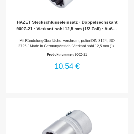
HAZET Steckschlüsseleinsatz · Doppelsechskant
900Z-21 · Vierkant hohl 12,5 mm (1/2 Zoll) · Außen
Doppel-Sechskant-Tractionsprofil · 21 mm
Mit RändelungOberfläche: verchromt, poliertDIN 3124, ISO
2725-1Made In GermanyAntrieb: Vierkant hohl 12,5 mm (1/2
Zoll)Abtrieb: Außen-Doppel-Sechskant-
Produktnummer:
900Z-21
TractionsprofilSchlüsselweite: 21 mmAbmessungen / Länge:
38 mmDurchmesser d1 (am Abtrieb): 29 mmDurchmesser d2
10,54 €
(am Antrieb): 25 mmNetto-Gewicht (kg): 0.09 kgFür
Handbetätigung* = Außerhalb der DIN-Reihe