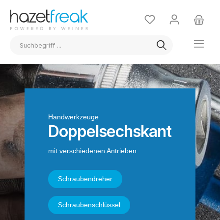
Handwerkzeuge
Doppelsechskant
mit verschiedenen Antrieben
Schraubendreher
Schraubenschlüssel