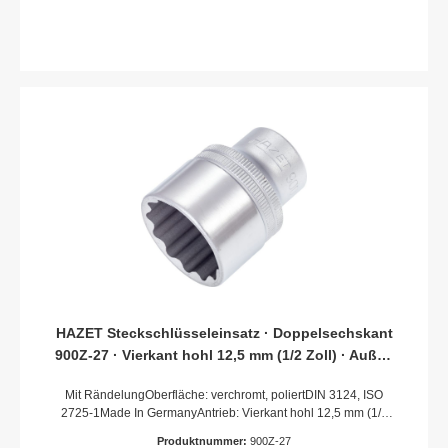
Handbetätigung
HAZET Steckschlüsseleinsatz · Doppelsechskant
900Z-27 · Vierkant hohl 12,5 mm (1/2 Zoll) · Außen
Doppel-Sechskant-Tractionsprofil · 27 mm
Mit RändelungOberfläche: verchromt, poliertDIN 3124, ISO
2725-1Made In GermanyAntrieb: Vierkant hohl 12,5 mm (1/2
Zoll)Abtrieb: Außen-Doppel-Sechskant-
Produktnummer:
900Z-27