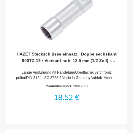
HAZET Steckschlüsseleinsatz · Doppelsechskant
900TZ-19 · Vierkant hohl 12,5 mm (1/2 Zoll) ·
Außen Doppel-Sechskant-Tractionsprofil · 19 mm
Lange AusführungMit RändelungOberfläche: verchromt,
poliertDIN 3124, ISO 2725-1Made In GermanyAntrieb: Vierkant
hohl 12,5 mm (1/2 Zoll)Abtrieb: Außen-Doppel-Sechskant-
Produktnummer:
900TZ-19
TractionsprofilSchlüsselweite: 19 mmAbmessungen / Länge:
85 mmDurchmesser d1 (am Abtrieb): 26.8 mmDurchmesser d2
18,52 €
(am Antrieb): 26 mmNetto-Gewicht (kg): 0.17 kgFür
Handbetätigung+ = Mit Haltegummi für Zündkerzen /
außerhalb der DIN-Reihe