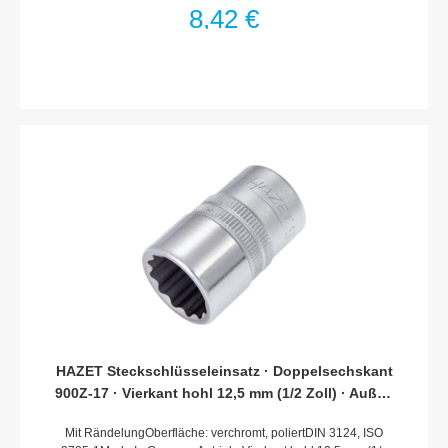
38 mmDurchmesser d1 (am Abtrieb): 20.3 mmDurchmesser d2
8,42 €
(am Antrieb): 22.5 mmNetto-Gewicht (kg): 0.06 kgFür
Handbetätigung* = Außerhalb der DIN-Reihe
HAZET Steckschlüsseleinsatz · Doppelsechskant
900Z-17 · Vierkant hohl 12,5 mm (1/2 Zoll) · Außen
Doppel-Sechskant-Tractionsprofil · 17 mm
Mit RändelungOberfläche: verchromt, poliertDIN 3124, ISO