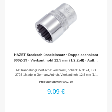
HAZET Steckschlüsseleinsatz · Doppelsechskant
900Z-19 · Vierkant hohl 12,5 mm (1/2 Zoll) · Außen
Doppel-Sechskant-Tractionsprofil · 19 mm
Mit RändelungOberfläche: verchromt, poliertDIN 3124, ISO
2725-1Made In GermanyAntrieb: Vierkant hohl 12,5 mm (1/2
Zoll)Abtrieb: Außen-Doppel-Sechskant-
Produktnummer:
900Z-19
TractionsprofilSchlüsselweite: 19 mmAbmessungen / Länge:
38 mmDurchmesser d1 (am Abtrieb): 26.6 mmDurchmesser d2
9,09 €
(am Antrieb): 23 mmNetto-Gewicht (kg): 0.07 kgFür
Handbetätigung* = Außerhalb der DIN-Reihe