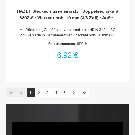
HAZET Steckschlüsseleinsatz · Doppelsechskant
880Z-9 · Vierkant hohl 10 mm (3/8 Zoll) · Außen
Doppel-Sechskant-Tractionsprofil · 9 mm
Mit RändelungOberfläche: verchromt, poliertDIN 3124, ISO
2725-1Made In GermanyAntrieb: Vierkant hohl 10 mm (3/8
Zoll)Abtrieb: Außen-Doppel-Sechskant-
Produktnummer:
880Z-9
TractionsprofilSchlüsselweite: 9 mmAbmessungen / Länge: 24
mmDurchmesser d1 (am Abtrieb): 13 mmDurchmesser d2 (am
6,92 €
Antrieb): 17 mmNetto-Gewicht (kg): 0.02 kgFür Handbetätigung
1
2
3
4
5