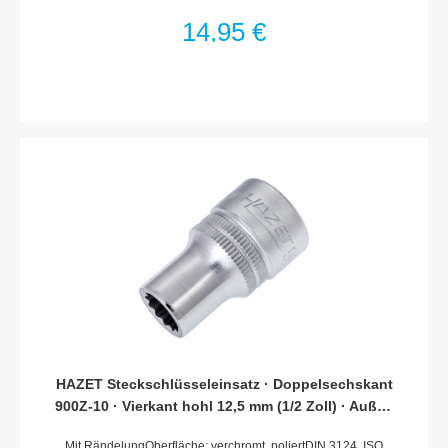
TractionsprofilSchlüsselweite: 27 mmAbmessungen / Länge:
46 mmDurchmesser d1 (am Abtrieb): 36.2 mmDurchmesser d2
14,95 €
(am Antrieb): 25 mmNetto-Gewicht (kg): 0.13 kgFür
Handbetätigung* = Außerhalb der DIN-Reihe
HAZET Steckschlüsseleinsatz · Doppelsechskant
900Z-10 · Vierkant hohl 12,5 mm (1/2 Zoll) · Außen
Doppel-Sechskant-Tractionsprofil · 10 mm
Mit RändelungOberfläche: verchromt, poliertDIN 3124, ISO