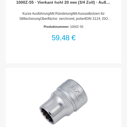
1000Z-55 · Vierkant hohl 20 mm (3/4 Zoll) · Außen
Doppel-Sechskant Profil · 55 mm
Kurze AusführungMit RändelungMit Ausrastbolzen für
StiftsicherungOberfläche: verchromt, poliertDIN 3124, ISO
2725-1Made In GermanyAntrieb: Vierkant hohl 20 mm (3/4
Produktnummer:
1000Z-55
Zoll)Abtrieb: Außen-Doppel-Sechskant ProfilSchlüsselweite: 55
mmAbmessungen / Länge: 82 mmDurchmesser d1 (am
59,48 €
Abtrieb): 73.5 mmDurchmesser d2 (am Antrieb): 45 mmNetto-
Gewicht (kg): 0.74 kgFür Handbetätigung* = Außerhalb der
DIN-Reihe