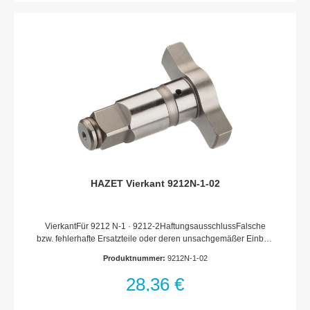
HAZET Vierkant 9212N-1-02
VierkantFür 9212 N-1 · 9212-2HaftungsausschlussFalsche
bzw. fehlerhafte Ersatzteile oder deren unsachgemäßer Einbau
können zu Beschädigungen, Fehlfunktionen oder Totalausfall
Produktnummer:
9212N-1-02
des Gerätes führen.Bei Verwendung nicht freigegebener
Ersatzteile oder unsachgemäßen Einbau verfallen sämtliche
28,36 €
Garantie-, Service-, Schadenersatz- und Haftpflichtansprüche
gegen den Hersteller oder seine Beauftragten, Händler und