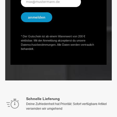
Mail-
Adresse*
anmelden
* Der Gutschein ist ab einem Warenwert von 200 €
einlösbar. Mit der Anmeldung akzeptierst du unsere
Datenschutzbestimmungen. Alle Daten werden vertraulich
behandelt.
Schnelle Lieferung
Deine Zufriedenheit hat Priorität: Sofort verfügbare Artikel
versenden wir umgehend