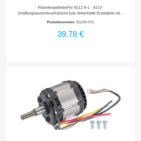
PlanetengetriebeFür 9212 N-1 · 9212-
2HaftungsausschlussFalsche bzw. fehlerhafte Ersatzteile oder
deren unsachgemäßer Einbau können zu Beschädigungen,
Produktnummer:
9212N-07/2
Fehlfunktionen oder Totalausfall des Gerätes führen.Bei
Verwendung nicht freigegebener Ersatzteile oder
39,78 €
unsachgemäßen Einbau verfallen sämtliche Garantie-,
Service-, Schadenersatz- und Haftpflichtansprüche gegen den
Hersteller oder seine Beauftragten, Händler und Vertreter.