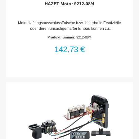
HAZET Motor 9212-08/4
MotorHaftungsausschlussFalsche bzw. fehlerhafte Ersatzteile
oder deren unsachgemäßer Einbau können zu
Beschädigungen, Fehlfunktionen oder Totalausfall des Gerätes
Produktnummer:
9212-08/4
führen.Bei Verwendung nicht freigegebener Ersatzteile oder
unsachgemäßen Einbau verfallen sämtliche Garantie-,
142,73 €
Service-, Schadenersatz- und Haftpflichtansprüche gegen den
Hersteller oder seine Beauftragten, Händler und Vertreter.