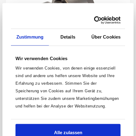
Zustimmung
Details
Über Cookies
HAZET Schlagwerk 9212N-1-03
Wir verwenden Cookies
Wir verwenden Cookies, von denen einige essenziell
SchlagwerkFür 9212 N-1 · 9212-2HaftungsausschlussFalsche
bzw. fehlerhafte Ersatzteile oder deren unsachgemäßer Einbau
sind und andere uns helfen unsere Website und Ihre
können zu Beschädigungen, Fehlfunktionen oder Totalausfall
Produktnummer:
9212N-1-03
Erfahrung zu verbessern. Stimmen Sie der
des Gerätes führen.Bei Verwendung nicht freigegebener
Ersatzteile oder unsachgemäßen Einbau verfallen sämtliche
Speicherung von Cookies auf Ihrem Gerät zu,
114,45 €
Garantie-, Service-, Schadenersatz- und Haftpflichtansprüche
unterstützen Sie zudem unsere Marketingbemühungen
gegen den Hersteller oder seine Beauftragten, Händler und
und helfen bei der Analyse der Websitenutzung.
Vertreter.
Alle zulassen