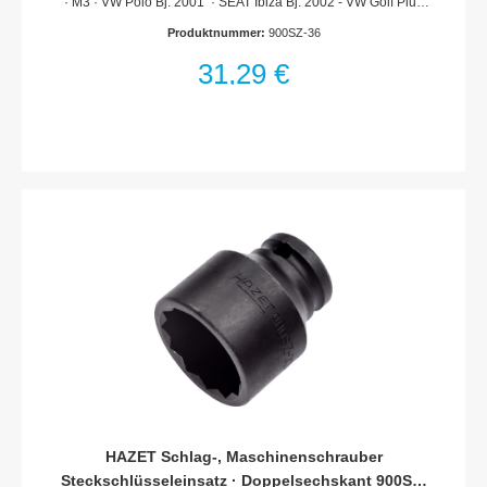
· M3 · VW Polo Bj. 2001 · SEAT Ibiza Bj. 2002 - VW Golf Plus
1,9 TDi Bj. 2005 · Polo 5Radnabenverschraubung an der
Produktnummer:
900SZ-36
VorderachseRENAULT Twingo 3 und SMART (453) Fortwo /
Forfour Bj. 2014 Mit Bohrung für Sicherungsstift oder
31,29 €
Sicherungsfeder und Rille für O-RingOberfläche: phosphatiert,
geöltDIN 3129, ISO 2725-2Made In GermanyAntrieb: Vierkant
hohl 12,5 mm (1/2 Zoll)Abtrieb: Außen-Doppel-Sechskant-
TractionsprofilSchlüsselweite: 36 mmAbmessungen / Länge:
60 mmDurchmesser d1 (am Abtrieb): 50 mmDurchmesser d2
(am Antrieb): 30 mmNetto-Gewicht (kg): 0.36 kgFür
Maschinenbetätigung
HAZET Schlag-, Maschinenschrauber
Steckschlüsseleinsatz · Doppelsechskant 900SZ-