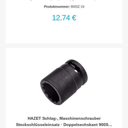
2Made In GermanyAntrieb: Vierkant hohl 12,5 mm (1/2
Produktnummer:
900SZ-19
Zoll)Abtrieb: Außen-Doppel-Sechskant-
TractionsprofilSchlüsselweite: 19 mmAbmessungen / Länge:
12,74 €
40 mmDurchmesser d1 (am Abtrieb): 28.8 mmDurchmesser d2
(am Antrieb): 30 mmNetto-Gewicht (kg): 0.13 kgFür
Maschinenbetätigung
HAZET Schlag-, Maschinenschrauber
Steckschlüsseleinsatz · Doppelsechskant 900SZ-