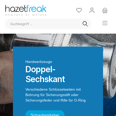
Handwerkzeuge
Doppel-
Sechskant
Verschiedene Schlüsselweiten mit
Bohrung für Sicherungsstift oder
Sicherungsfeder und Rille für O-Ring
Schraubendreher