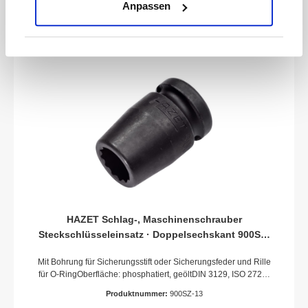
Anpassen
Maschinenbetätigung
HAZET Schlag-, Maschinenschrauber
Steckschlüsseleinsatz · Doppelsechskant 900SZ-
13 · Vierkant hohl 12,5 mm (1/2 Zoll) · Außen
Mit Bohrung für Sicherungsstift oder Sicherungsfeder und Rille
Doppel-Sechskant-Tractionsprofil · 13 mm
für O-RingOberfläche: phosphatiert, geöltDIN 3129, ISO 2725-
2Made In GermanyAntrieb: Vierkant hohl 12,5 mm (1/2
Produktnummer:
900SZ-13
Zoll)Abtrieb: Außen-Doppel-Sechskant-