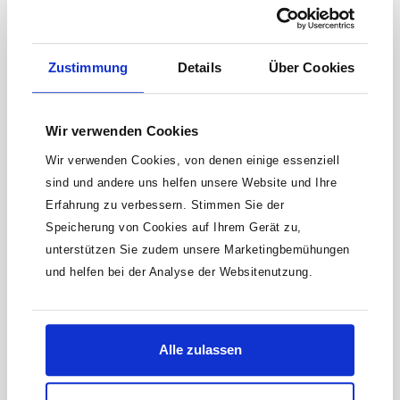
Zustimmung
Details
Über Cookies
Wir verwenden Cookies
Wir verwenden Cookies, von denen einige essenziell
sind und andere uns helfen unsere Website und Ihre
Erfahrung zu verbessern. Stimmen Sie der
Speicherung von Cookies auf Ihrem Gerät zu,
HAZET Schlag-, Maschinenschrauber
unterstützen Sie zudem unsere Marketingbemühungen
Steckschlüsseleinsatz · Doppelsechskant 900SZ-
und helfen bei der Analyse der Websitenutzung.
18 · Vierkant hohl 12,5 mm (1/2 Zoll) · Außen
Mit Bohrung für Sicherungsstift oder Sicherungsfeder und Rille
Doppel-Sechskant-Tractionsprofil · 18 mm
für O-RingOberfläche: phosphatiert, geöltDIN 3129, ISO 2725-
2Made In GermanyAntrieb: Vierkant hohl 12,5 mm (1/2
Produktnummer:
900SZ-18
Zoll)Abtrieb: Außen-Doppel-Sechskant-
Alle zulassen
TractionsprofilSchlüsselweite: 18 mmAbmessungen / Länge:
12,74 €
38 mmDurchmesser d1 (am Abtrieb): 27.5 mmDurchmesser d2
(am Antrieb): 30 mmNetto-Gewicht (kg): 0.13 kgFür