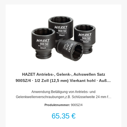
HAZET Antriebs-, Gelenk-, Achswellen Satz
900SZ/4 · 1/2 Zoll (12,5 mm) Vierkant hohl · Außen
Doppelsechskant-Tractionsprofil · 24–36
Anwendung:Betätigung von Antriebs- und
Gelenkwellenverschraubungen,z.B. Schlüsselweite 24 mm für
VW Touran Bj. 2006 und Passat CSchlüsselweite 30 mm für
Produktnummer:
900SZ/4
Achswellenmutter an VW Golf 4 · Polo und New Beetle · AUDI
TT 1,8 · ŠKODA Octavia · Superb · FabiaSchlüsselweite 32 mm
65,35 €
zur Betätigung der Gelenkwellenverschraubung in der
Radnabe an VW Touareg Bj. 2003 Schlüsselweite 36 mm für