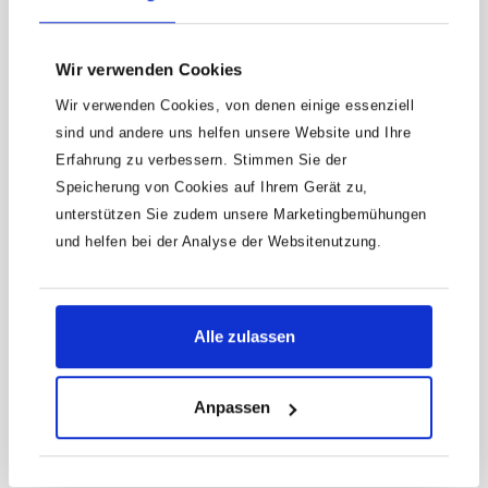
UNSERE
TOPSELLER
AUSWAHL UNSERER KUNDENLIEBLINGE, DIE IMMER
Wir verwenden Cookies
WIEDER BEGEISTERN.
Wir verwenden Cookies, von denen einige essenziell
sind und andere uns helfen unsere Website und Ihre
Erfahrung zu verbessern. Stimmen Sie der
Speicherung von Cookies auf Ihrem Gerät zu,
unterstützen Sie zudem unsere Marketingbemühungen
und helfen bei der Analyse der Websitenutzung.
Alle zulassen
Anpassen
HAZET Werkstattwagen Assistent 179NXXL-
7/340 · Werkzeuge: 340
Anwendung:Effiziente, mobile Organisation von Werkzeug