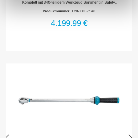
Komplett mit 340-teiligem Werkzeug Sortiment in Safety-
Insert-System WeichschaumeinlageWerkzeug-, Material-
Produktnummer:
179NXXL-7/340
und Montagewagen5 flache und 2 hohe Schubladen
Arbeitsflächen Deutlich vergrößerte Ablage- und
4.199,99 €
Arbeitsfläche in EdelstahlKomplett abgedichtete
Arbeitsfläche schützt Wageninneres bei auslaufenden
FlüssigkeitenIn Arbeitsfläche integrierte Schnittstellen für
Zubehör wie Laptop-Halter und AufsatzmoduleEdelstahl-
ArbeitsflächeBesonderer Schutz durch hochwertige
Kunststoff-Endkappen Korpus / Fahrgriff Extrem robuste
Ausführung durch doppelwandige KonstruktionKomplette
Schweißkonstruktion des ganzen Korpus für den täglichen
harten WerkstatteinsatzOptimierter, nachgebender
Kantenschutz an allen vier Ecken mit echtem Aufprallschutz
durch innenliegendes DämpfungskonzeptErgonomisch
optimierter Fahrgriff für bessere WendigkeitFahrgriff
Edelstahl gebürstet Verriegelungs-Konzept Ergonomisch
angeordnete seitliche Schlossposition zur besseren
Bedienbarkeit schützt Schlüssel und Schloss vor
BeschädigungenHochsicher angelegte Schließanlage mit
Zentral-Verschlusstechnik zum optimalen Schutz Ihres
Eigentums2-stufige Verriegelung Zentralverriegelung,
abschließbar durch Zylinderschloss mit 2
KnickschlüsselnGegenseitige Auszugssperre für minimales
Kipprisiko Schubladen-Konzept Selbsteinzug und