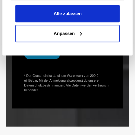
Newsletter und erhalte Informationen zu
Aktionen und Rabatten frühzeitig. Sichere dir
Alle zulassen
zusätzlich einen 15€ Gutschein* für deinen
nächsten Einkauf.
E-
Anpassen
Mail-
Adresse*
anmelden
* Der Gutschein ist ab einem Warenwert von 200 €
einlösbar. Mit der Anmeldung akzeptierst du unsere
Datenschutzbestimmungen. Alle Daten werden vertraulich
behandelt.