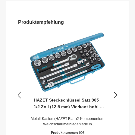
Produktempfehlung
HAZET Steckschlüssel Satz 905 ·
1/2 Zoll (12,5 mm) Vierkant hohl ·
Außen Sechskant-Tractionsprofil ·
Metall-Kasten (HAZET-Blau)2-Komponenten-
2x13 · 8–32
WeichschaumeinlageMade in
GermanyAntrieb: 1/2 Zoll (12,5 mm) Vierkant
Produktnummer:
905
hohlAbtrieb: Außen Sechskant-