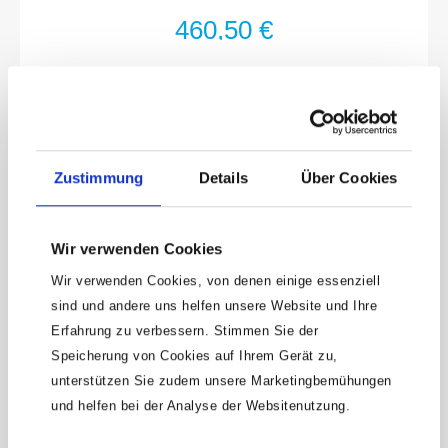
TractionsprofilAbmessungen / Länge: 435
460,50 €
mm x 215 mm x 62 mmNetto-Gewicht (kg):
7.47 kgFür HandbetätigungAnzahl
Werkzeuge: 30
Zustimmung
Details
Über Cookies
Wir verwenden Cookies
Wir verwenden Cookies, von denen einige essenziell
sind und andere uns helfen unsere Website und Ihre
Keine Angebote
Erfahrung zu verbessern. Stimmen Sie der
mehr verpassen!
Speicherung von Cookies auf Ihrem Gerät zu,
unterstützen Sie zudem unsere Marketingbemühungen
15 € Gutschein* sichern!
und helfen bei der Analyse der Websitenutzung.
Bleibe auf dem Laufenden mit unserem