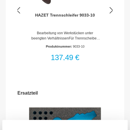
HAZET Trennschleifer 9033-10
Bearbeitung von Werkstücken unter
beengten VerhältnissenFür Trennscheiben
76 x 2,1 x 10 mmScheibenaufnahme:
Produktnummer:
9033-10
10 mmStufenlose Drehzahlregelung auf der
GeräteunterseiteLaufrichtung (Rechts- /
137,49 €
Linkslauf) auf der Geräteoberseite wählbar
zur Steuerung des Funkenflugs sowie zur
Verbesserung der ergonomischen
ArbeitshaltungInklusive 1
TrennscheibeLuftanschluss Einlass:
Innengewinde 12,91 mm
(1/4?)Kupplungsstecker: Nennweite 7,2
Ersatzteil
(inklusive)Schlauchdurchmesser
(empfohlen): 10 mmBetriebsdruck (bar):
6.3Schall-Leistungspegel (bei Betriebsdruck):
88 db(A) Lp WVibrationsbeschleunigung:
1.80 m/s2Leistung Watt: 522
WattKälteisolierender GriffAbmessungen /
Länge: 207 mmNetto-Gewicht (kg): 0.9