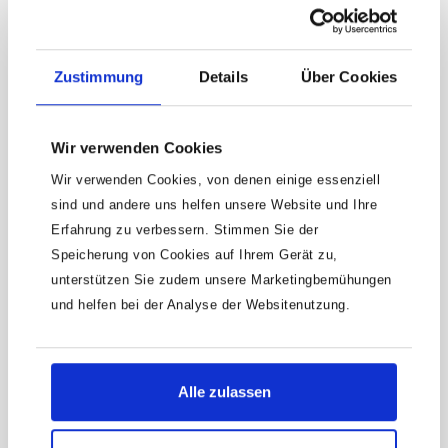
kgSchall-Druckpegel (bei Betriebsdruck): 88
dB(A) Lp AUmdrehungen/Minute: 2000?–?
18000Luftbedarf [l/min]: 114 l/min (1.9 l/sec)
Zustimmung
Details
Über Cookies
HAZET 2-Komponenten
Wir verwenden Cookies
Weichschaum-Einlage 163-333L
Wir verwenden Cookies, von denen einige essenziell
2-Komponenten Weichschaum-Einlage
sind und andere uns helfen unsere Website und Ihre
leerfür 2272/23 NAbmessungen / Länge: 172
mm x 114 mmOrdnungssystem Größe: 1/9
Erfahrung zu verbessern. Stimmen Sie der
Produktnummer:
163-333L
(172 x 114 mm) / für HAZET 165-S
Speicherung von Cookies auf Ihrem Gerät zu,
7,85 €
unterstützen Sie zudem unsere Marketingbemühungen
und helfen bei der Analyse der Websitenutzung.
Alle zulassen