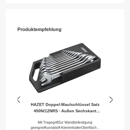
Produktempfehlung
HAZET Doppel-Maulschlüssel Satz
450N/12NRS · Außen Sechskant
Profil · 6x7–30x32 · Anzahl
Mit TragegriffZur Wandbefestigung
Werkzeuge: 12
geeignetKunststoff-KlemmhalterOberfläche: