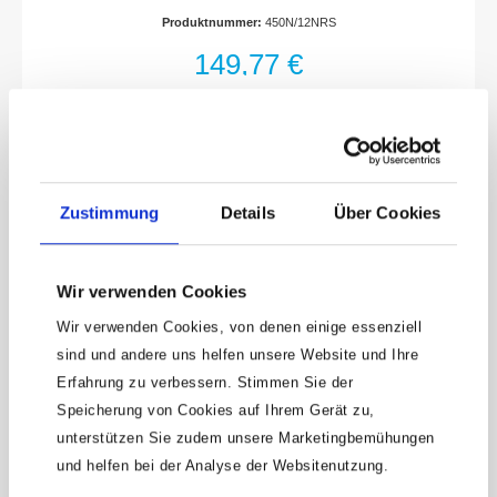
verchromtDIN 3110, ISO 10102Made In
Produktnummer:
450N/12NRS
GermanyAbtrieb: Außen Sechskant
ProfilSchlüsselweite: · 6x7–
149,77 €
30x32Abmessungen / Länge: 340 mm x 165
mm x 75 mmNetto-Gewicht (kg): 2.55
kgAnzahl Werkzeuge: 12
Zustimmung
Details
Über Cookies
Wir verwenden Cookies
Wir verwenden Cookies, von denen einige essenziell
sind und andere uns helfen unsere Website und Ihre
Erfahrung zu verbessern. Stimmen Sie der
Keine Angebote
Speicherung von Cookies auf Ihrem Gerät zu,
mehr verpassen!
unterstützen Sie zudem unsere Marketingbemühungen
15 € Gutschein* sichern!
und helfen bei der Analyse der Websitenutzung.