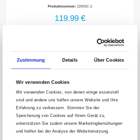
Germany“Innovatives Konzept eines
Produktnummer:
2200SC-2
kompakten, klappbaren
WerkzeugsatzesLeicht abwischbares
119,99 €
Material und angenehme HaptikVereint
Vorzüge einer schlanken und leichten Soft-
Touch Oberfläche (schwarz) mit der
Robustheit von Hartschalen-
WerkzeugkästenLanglebige, robuste
Klemmhalter – kein herumfliegendes,
klapperndes WerkzeugMagnetverschluss –
Zustimmung
Details
Über Cookies
schnell zu öffnen und verschleißfreiStabile,
gut zugängliche Unterbringung der
WerkzeugeMaximal viele Werkzeuge auf
kleinstem Raum für beste ÜbersichtOptimale
Wir verwenden Cookies
Übersicht und einfache Entnahme des
Werkzeugs – wahlweise flach aufklappbar
Wir verwenden Cookies, von denen einige essenziell
oder – ähnlich einer Tablet-Hülle –
aufstellbarAntrieb: Sechskant massiv 6,3 (1/4
sind und andere uns helfen unsere Website und Ihre
Zoll), Vierkant hohl 6,3 mm (1/4 Zoll)Abtrieb:
Erfahrung zu verbessern. Stimmen Sie der
Außen-Doppel-Sechskant-Tractionsprofil,
Keine Angebote
Speicherung von Cookies auf Ihrem Gerät zu,
Schlitz Profil, Kreuzschlitz Profil PH, Pozidriv
mehr verpassen!
Profil PZ, Innen-Sechskant Profil, Innen
unterstützen Sie zudem unsere Marketingbemühungen
TORX® ProfilAbmessungen / Länge: 130 mm
15 € Gutschein* sichern!
und helfen bei der Analyse der Websitenutzung.
x 118 mm x 50 mmFür
HandbetätigungAnzahl Werkzeuge: 50