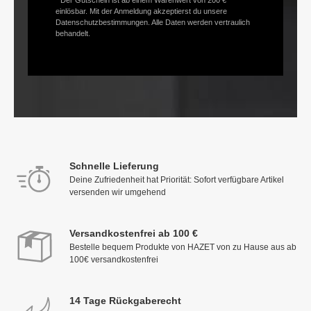
* Der Gutschein ist ab einem Warenwert von 200 €
einlösbar. Mit der Anmeldung akzeptierst du unsere
Datenschutzbestimmungen. Alle Daten werden vertraulich
behandelt.
Schnelle Lieferung
Deine Zufriedenheit hat Priorität: Sofort verfügbare Artikel
versenden wir umgehend
Versandkostenfrei ab 100 €
Bestelle bequem Produkte von HAZET von zu Hause aus ab
100€ versandkostenfrei
14 Tage Rückgaberecht