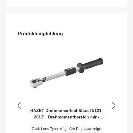
Produktempfehlung
HAZET Drehmomentschlüssel 5121-
2CLT · Drehmomentbereich min-
max: 20–120 Nm · Genauigkeit: 4% ·
Click-Lens-Type mit großer Displayanzeige
1/2 Zoll (12,5 mm) Vierkant massiv ·