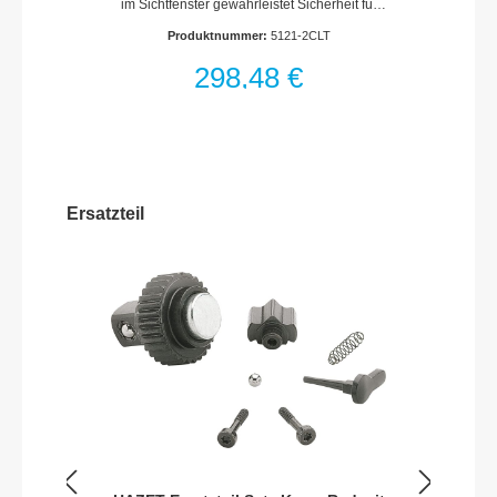
im Sichtfenster gewährleistet Sicherheit für
435 mm
den Anwender± 4% Genauigkeit vom
Produktnummer:
5121-2CLT
Skalenwert (in Betätigungsrichtung für
Rechtsanzug)Für den Linksanzug verwenden
298,48 €
Sie unsere Drehmomentschlüssel mit
Einsteck-AufnahmeSicher: Haptisch
(Kurzwegauslösung)Akustisch
(Knickelement) UmschaltknarreEinstellen des
gewünschten Drehmomentwertes schnell
und sicher durch Drehen des
HandgriffesDrehknopf für zusätzliches
Ersatzteil
Verriegeln der EinstellungDreistellige, große
Ziffern für ablesbare
DrehmomenteinstellungMit Kalibrierschein
und SeriennummerSichere Aufbewahrung in
Safe Box mit SichtfensterOberfläche:
hartverchromtDIN EN ISO 6789-2:2017, DIN
3120, ISO 1174-1Made in GermanyAbtrieb:
1/2 Zoll (12,5 mm) Vierkant
massivAbmessungen / Länge: 435 mmNetto-
Gewicht (kg): 1.17 kgDrehmomentbereich
min-max: 20–120 NmGenauigkeit: 4
%Skaleneinteilung (Nm): 1
NmBetätigungskraft min.-max. kg: 5.9–37.0
kgAnzahl Zähne: 32 (Betätigungswinkel