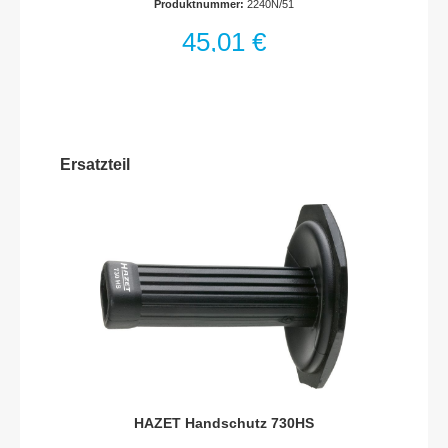
Produktnummer:
2240N/51
BoxLangzeitfähige Klemmhalterung der Bits
für festen und sicheren Sitz sowie schnellem
45,01 €
ZugriffDeutliche Kennzeichnung der
einzelnen Bit-Ausführungen und
GrößenOptimale Ausnutzung des zur
Verfügung stehenden Stauraums bei
geringen AbmessungenSpeziell entwickelte
Scharniergestaltung ermöglicht sowohl das
rechtwinklige Aufstellen (90°) der Bit-Box als
Ersatzteil
auch das Aufstellen in vollständig geöffneter
Position (180°). Dadurch bessere Übersicht
und schnellerer Zugriff für den
AnwenderKunststoff-KastenAbtrieb: Pozidriv
Profil PZ, Sechskant hohl 6,3 (1/4 Zoll),
Kreuzschlitz Profil PH, Tamper Resistant
TORX® Profil, Innen-Sechskant Profil, Schlitz
Profil, Innen TORX® ProfilAbmessungen /
Länge: 125 mm x 85 mm x 40 mmNetto-
Gewicht (kg): 0.39 kgAnzahl Werkzeuge: 51
HAZET Handschutz 730HS