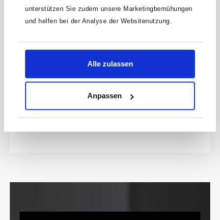
unterstützen Sie zudem unsere Marketingbemühungen
und helfen bei der Analyse der Websitenutzung.
HAZET Handschutz 730HS
Handschutz für Flachmeißel HAZET 730-6 · 7
Alle zulassen
· 8Aus schlagfestem KunststoffMade In
GermanyNetto-Gewicht (kg): 0.12 kg
Produktnummer:
730HS
4,59 €
Anpassen