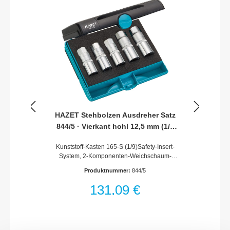
HAZET Stehbolzen Ausdreher Satz
844/5 · Vierkant hohl 12,5 mm (1/2
Zoll) · Anzahl Werkzeuge: 5
Kunststoff-Kasten 165-S (1/9)Safety-Insert-
System, 2-Komponenten-Weichschaum-
Einlage. Einlage auch passend für HAZET-
Produktnummer:
844/5
AssistentOberfläche: verchromt, poliertMade
In GermanyAntrieb: Vierkant hohl 12,5 mm
131,09 €
(1/2 Zoll)Abmessungen / Länge: 185 mm x
153 mm x 52 mmNetto-Gewicht (kg): 1.34
kgAnzahl Werkzeuge: 5