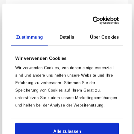
Zustimmung
Details
Über Cookies
Wir verwenden Cookies
Keine Angebote
Wir verwenden Cookies, von denen einige essenziell
mehr verpassen!
sind und andere uns helfen unsere Website und Ihre
Erfahrung zu verbessern. Stimmen Sie der
15 € Gutschein* sichern!
Speicherung von Cookies auf Ihrem Gerät zu,
Bleibe auf dem Laufenden mit unserem
unterstützen Sie zudem unsere Marketingbemühungen
Newsletter und erhalte Informationen zu
und helfen bei der Analyse der Websitenutzung.
Aktionen und Rabatten frühzeitig. Sichere dir
zusätzlich einen 15€ Gutschein* für deinen
nächsten Einkauf.
Alle zulassen
E-