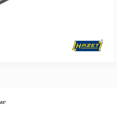
Batteriedienst - Lichtmaschine
Elektrik / Batteriedienst - Diver
-M8"