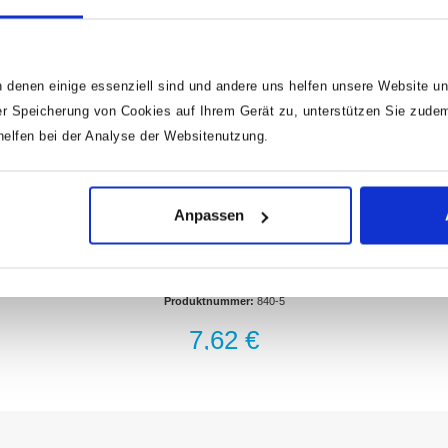
 denen einige essenziell sind und andere uns helfen unsere Website un
r Speicherung von Cookies auf Ihrem Gerät zu, unterstützen Sie zude
lfen bei der Analyse der Websitenutzung.
HAZET Schraubenausdreher 840-5 · 8–9 mm
Anpassen
GeschliffenAbmessungen / Länge: 81.5
mmDurchmesser (min-max): 8–9 mmNetto-Gewicht (kg):
0.05 kgZum Ausdrehen von abgerissenen Schrauben
Produktnummer:
840-5
und Bolzen mit Rechtsgewinde
7,62 €