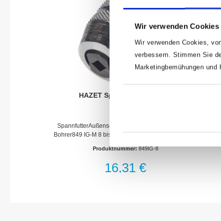
Wir verwenden Cookies
Wir verwenden Cookies, von
verbessern. Stimmen Sie de
Marketingbemühungen und he
HAZET Spannfutter 849IG-8
SpannfutterAußensechskant 8 = 5/16, für Gewinde-
Bohrer849 IG-M 8 bis M 12(in Verbindung mit Adapter
2250-3)Made In GermanyNetto-Gewicht (kg): 0.09 kg
Produktnummer:
849IG-8
16,31 €