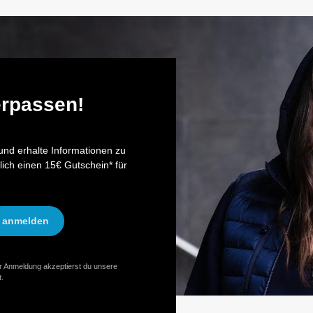
erpassen!
nd erhalte Informationen zu
lich einen 15€ Gutschein* für
anmelden
er Anmeldung akzeptierst du unsere
.