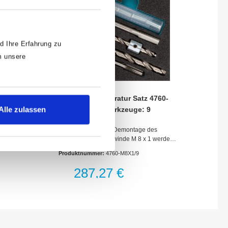
d Ihre Erfahrung zu
m unsere
HAZET Glühkerzen Reparatur Satz 4760-
Alle zulassen
M8X1/9 · Anzahl Werkzeuge: 9
Gewinde-Reparatur ohne Demontage des
ZylinderkopfesAusgerissene Gewinde M 8 x 1 werden
auf M 10 x 1 Gewinde umgearbeitet1 Spiralbohrer
Produktnummer:
4760-M8X1/9
6,8 mm mit Distanzhülse1 Gewinde-Bohrer M 8 x 11
Gewinde-Bohrer M 10 x 11 Spiralbohrer 9 mm5
287,27 €
Gewindeeinsätze M 8 x 1In Verbindung mit Glühkerzen
Auszieher Satz 4760/6Kunststoff-Kasten 165-S
(1/9)Safety-Insert-System, 2-Komponenten-
Weichschaum-Einlage. Einlage auch passend für
HAZET-AssistentMade In GermanyAbmessungen /
Länge: 185 mm x 153 mm x 52 mmNetto-Gewicht (kg):