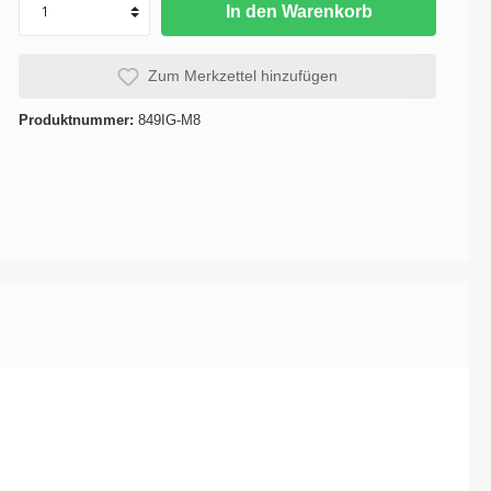
In den Warenkorb
se
Karosserie / Innenausstattung -
Karosserie-Instandsetzung
Zum Merkzettel hinzufügen
Produktnummer:
849IG-M8