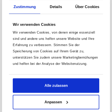
x 118 mm x 50 mmFür
Zustimmung
Details
Über Cookies
HAZET Ersatzteil Satz Knarr-Rad
HandbetätigungAnzahl Werkzeuge: 50
863HP/11
Ersatzteil Satz Knarr-Rad 6,3 = 1/4 Außen-
Wir verwenden Cookies
Vierkant bestehend aus:Sperrstück ·
Druckfeder · Kugel · Federhülse ·
Wir verwenden Cookies, von denen einige essenziell
Produktnummer:
863HP/11
Umschalthebel · Deckscheibe ·
sind und andere uns helfen unsere Website und Ihre
Sicherungsring · Knarr-Rad · Fett ·
33,88 €
Erfahrung zu verbessern. Stimmen Sie der
MontagewerkzeugFür Umschaltknarre
863 HPMade In
Speicherung von Cookies auf Ihrem Gerät zu,
GermanyHaftungsausschlussFalsche bzw.
unterstützen Sie zudem unsere Marketingbemühungen
fehlerhafte Ersatzteile oder deren
und helfen bei der Analyse der Websitenutzung.
unsachgemäßer Einbau können zu
Beschädigungen, Fehlfunktionen oder
Totalausfall des Gerätes führen.Bei
Verwendung nicht freigegebener Ersatzteile
oder unsachgemäßen Einbau verfallen
Alle zulassen
sämtliche Garantie-, Service-,
Schadenersatz- und Haftpflichtansprüche
gegen den Hersteller oder seine
Beauftragten, Händler und Vertreter.
Anpassen