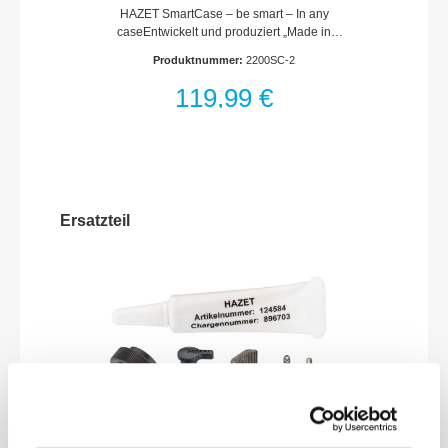
HAZET SmartCase – be smart – In any
caseEntwickelt und produziert „Made in
Germany“Innovatives Konzept eines
Produktnummer:
2200SC-2
kompakten, klappbaren
WerkzeugsatzesLeicht abwischbares
119,99 €
Material und angenehme HaptikVereint
Vorzüge einer schlanken und leichten Soft-
Touch Oberfläche (schwarz) mit der
Robustheit von Hartschalen-
WerkzeugkästenLanglebige, robuste
Klemmhalter – kein herumfliegendes,
klapperndes WerkzeugMagnetverschluss –
Ersatzteil
schnell zu öffnen und verschleißfreiStabile,
gut zugängliche Unterbringung der
WerkzeugeMaximal viele Werkzeuge auf
kleinstem Raum für beste ÜbersichtOptimale
Übersicht und einfache Entnahme des
Werkzeugs – wahlweise flach aufklappbar
oder – ähnlich einer Tablet-Hülle –
aufstellbarAntrieb: Sechskant massiv 6,3 (1/4
Zoll), Vierkant hohl 6,3 mm (1/4 Zoll)Abtrieb:
Außen-Doppel-Sechskant-Tractionsprofil,
Schlitz Profil, Kreuzschlitz Profil PH, Pozidriv
Profil PZ, Innen-Sechskant Profil, Innen
TORX® ProfilAbmessungen / Länge: 130 mm