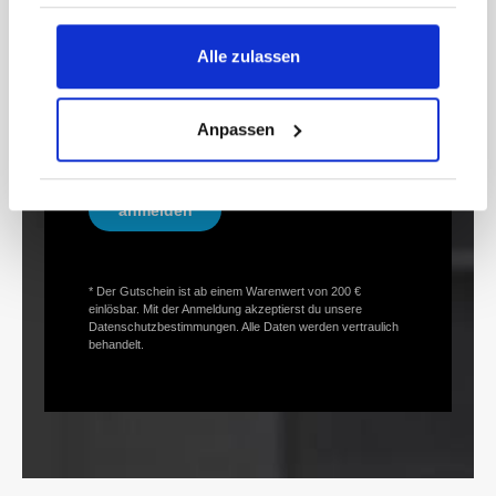
Newsletter und erhalte Informationen zu
Aktionen und Rabatten frühzeitig. Sichere dir
Alle zulassen
zusätzlich einen 15€ Gutschein* für deinen
nächsten Einkauf.
Anpassen
E-
Mail-
Adresse*
anmelden
* Der Gutschein ist ab einem Warenwert von 200 €
einlösbar. Mit der Anmeldung akzeptierst du unsere
Datenschutzbestimmungen. Alle Daten werden vertraulich
behandelt.