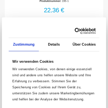
Produktnummer:
195-1
HängegriffAus nicht absorbierendem
Schaumstoff mit geschlossenen ZellenMade
22,36 €
In GermanyAbmessungen / Länge: 450 mm x
210 mm x 30 mmNetto-Gewicht (kg): 0.09 kg
Zustimmung
Details
Über Cookies
Wir verwenden Cookies
Wir verwenden Cookies, von denen einige essenziell
sind und andere uns helfen unsere Website und Ihre
Erfahrung zu verbessern. Stimmen Sie der
Keine Angebote
Speicherung von Cookies auf Ihrem Gerät zu,
mehr verpassen!
unterstützen Sie zudem unsere Marketingbemühungen
15 € Gutschein* sichern!
und helfen bei der Analyse der Websitenutzung.
Bleibe auf dem Laufenden mit unserem