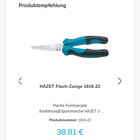
Produktempfehlung
HAZET Flach-Zange 1816-22
Flache FormGerade
AusführungErgonomische HAZET 2-
Komponenten-Kunststoff-Griffhüllen
Produktnummer:
1816-22
(blau/schwarz)Oberfläche:
hochglanzverchromtFunktionsmaße nach
38,81 €
DIN ISO 5745Made In
GermanyAbmessungen / Länge: 160