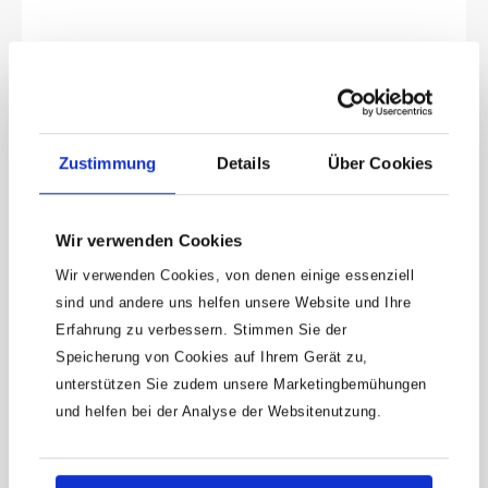
mmNetto-Gewicht (kg): 0.15 kg
Zustimmung
Details
Über Cookies
Wir verwenden Cookies
Wir verwenden Cookies, von denen einige essenziell
Keine Angebote
sind und andere uns helfen unsere Website und Ihre
mehr verpassen!
Erfahrung zu verbessern. Stimmen Sie der
Speicherung von Cookies auf Ihrem Gerät zu,
15 € Gutschein* sichern!
unterstützen Sie zudem unsere Marketingbemühungen
Bleibe auf dem Laufenden mit unserem
und helfen bei der Analyse der Websitenutzung.
Newsletter und erhalte Informationen zu
Aktionen und Rabatten frühzeitig. Sichere dir
zusätzlich einen 15€ Gutschein* für deinen