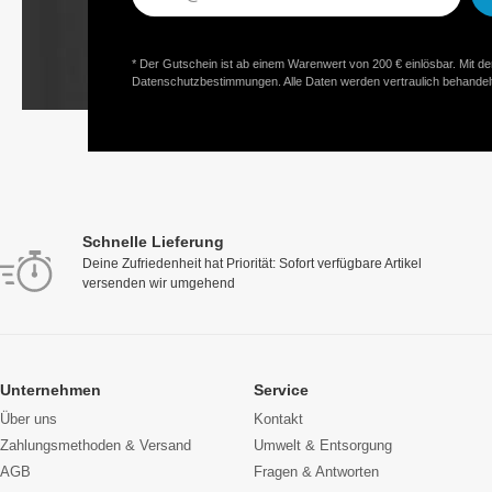
Adresse*
* Der Gutschein ist ab einem Warenwert von 200 € einlösbar. Mit d
Datenschutzbestimmungen. Alle Daten werden vertraulich behandelt
Schnelle Lieferung
Deine Zufriedenheit hat Priorität: Sofort verfügbare Artikel
versenden wir umgehend
Unternehmen
Service
Über uns
Kontakt
Zahlungsmethoden & Versand
Umwelt & Entsorgung
AGB
Fragen & Antworten