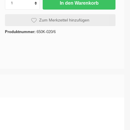
In den Warenkorb
se
Karosserie / Innenausstattung -
Karosserie-Instandsetzung
Zum Merkzettel hinzufügen
Produktnummer:
650K-020/6