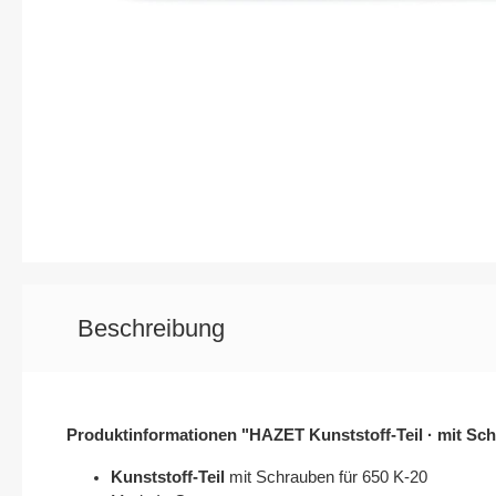
Elektrik / Batteriedienst - Kontakte /
Elektrik / 
Steckverbindungen
Karosserie / Innenausstattung - Scheiben /
Wischerarm
Beschreibung
Produktinformationen "HAZET Kunststoff-Teil · mit Sc
Kunststoff-Teil
mit Schrauben für 650 K-20