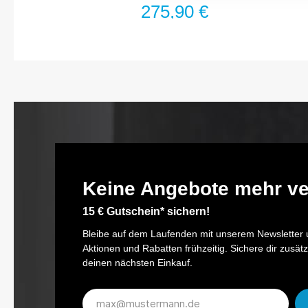
SchlagwerkLuftanschluss Einlass: Innengewinde 12,91
275,90 €
mm (1/4)Kupplungsstecker: Nennweite 7,2
(inklusive)Empfohlenes Drehmoment: 881
NmSchlauchdurchmesser (empfohlen): 10
mmBetriebsdruck (bar): 6.3Schall-Leistungspegel (bei
Betriebsdruck): 109 db(A) Lp
WVibrationsbeschleunigung: 10.23 m/s2Lösemoment
(max) ermittelt mit Schraubengröße M:
16Rechts-/Linkslauf: vierstufig (Rechtslauf), einstufig
(Linkslauf)Kälteisolierender GriffAbtrieb: Vierkant massiv
12,5 mm (1/2 Zoll)Netto-Gewicht (kg): 1.98 kgAnzugs-
Drehmoment maximal: 1054 NmLösemoment maximal:
1700 NmSchall-Druckpegel (bei Betriebsdruck): 98
dB(A) Lp AUmdrehungen/Minute: 8000Luftbedarf [l/min]:
139 l/min (2.3 l/sec)
Keine Angebote mehr v
15 € Gutschein* sichern!
Bleibe auf dem Laufenden mit unserem Newsletter u
Aktionen und Rabatten frühzeitig. Sichere dir zusätz
deinen nächsten Einkauf.
E-
Mail-