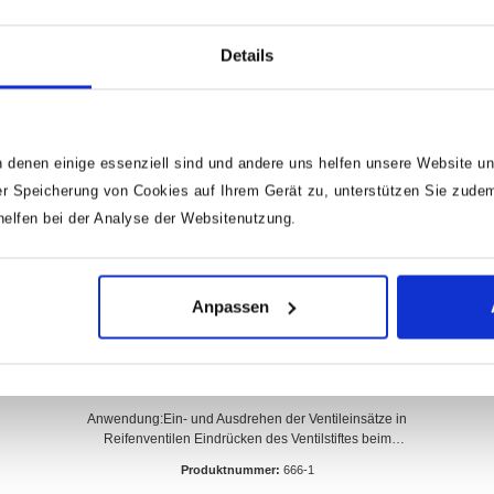
Details
 denen einige essenziell sind und andere uns helfen unsere Website un
r Speicherung von Cookies auf Ihrem Gerät zu, unterstützen Sie zude
lfen bei der Analyse der Websitenutzung.
Anpassen
HAZET Ventil-Dreher 666-1
Anwendung:Ein- und Ausdrehen der Ventileinsätze in
Reifenventilen Eindrücken des Ventilstiftes beim
Ablassen der Luft z.B. an Pkw, Transportern und
Produktnummer:
666-1
NkwMade In GermanyNetto-Gewicht (kg): 0.02 kg