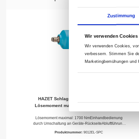
Zustimmung
Wir verwenden Cookies
Wir verwenden Cookies, von
verbessern. Stimmen Sie de
Marketingbemühungen und he
HAZET Schlagschrauber 9012EL-SPC ·
Lösemoment maximal: 1700 Nm · Vierkant
massiv 12,5 mm (1/2 Zoll) · Hochleistungs-
Lösemoment maximal: 1700 NmEinhandbedienung
Doppelhammer-Schlagwerk
durch Umschaltung an Geräte-RückseiteAbluftführung
durch den Handgriff nach untenVibrationsarmEinfache
Produktnummer:
9012EL-SPC
BedienungHochleistungs-Doppelhammer-