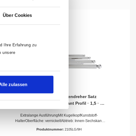
Über Cookies
d Ihre Erfahrung zu
m unsere
Alle zulassen
HAZET Winkelschraubendreher Satz
2105LG/9H · Innen Sechskant Profil · 1,5 · 2 ·
2,5 · 3 · 4 · 5 · 6 · 8 · 10 · Anzahl Werkzeuge:
Extralange AusführungMit KugelkopfKunststoff-
9
HalterOberfläche: vernickeltAbtrieb: Innen-Sechskant
ProfilSchlüsselweite: · 1.5 – 10Netto-Gewicht (kg): 0.43
Produktnummer:
2105LG/9H
kgAnzahl Werkzeuge: 9