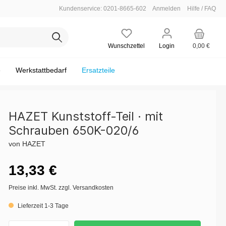
Kundenservice: 0201-8665-602
Anmelden
Hilfe / FAQ
Wunschzettel
Login
0,00 €
e
Werkstattbedarf
Ersatzteile
HAZET Kunststoff-Teil · mit
Schrauben 650K-020/6
Leere Einlagen
Einsteckwerkzeug
Steckschlüssel maschinenbetätigt
Motor - Zylinderkopf
Bodenmatten / Fahrzeug-Schoner
von HAZET
verbindung
w.)
Satz / Sortiment
Hammer / Meißel / Körner
Motor - Abgasanlage / Lambdasonde
Zubehör
13,33 €
scheibe
Mess-Technik
Öldienst
Preise inkl. MwSt. zzgl. Versandkosten
e
Fahrwerk - Silentlager
Lieferzeit 1-3 Tage
ische
Elektrik / Batteriedienst - Batteriedienst