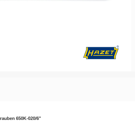
Batteriedienst - Lichtmaschine
Elektrik / Batteriedienst - Diver
hrauben 650K-020/6"