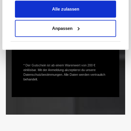
zusätzlich einen 15€ Gutschein* für deinen
Alle zulassen
nächsten Einkauf.
E-
Anpassen
Mail-
Adresse*
anmelden
* Der Gutschein ist ab einem Warenwert von 200 €
einlösbar. Mit der Anmeldung akzeptierst du unsere
Datenschutzbestimmungen. Alle Daten werden vertraulich
behandelt.