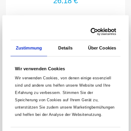
26,18 €
Zustimmung
Details
Über Cookies
Wir verwenden Cookies
Wir verwenden Cookies, von denen einige essenziell
sind und andere uns helfen unsere Website und Ihre
Keine Angebote
Erfahrung zu verbessern. Stimmen Sie der
mehr verpassen!
Speicherung von Cookies auf Ihrem Gerät zu,
15 € Gutschein* sichern!
unterstützen Sie zudem unsere Marketingbemühungen
und helfen bei der Analyse der Websitenutzung.
Bleibe auf dem Laufenden mit unserem
Newsletter und erhalte Informationen zu
Aktionen und Rabatten frühzeitig. Sichere dir