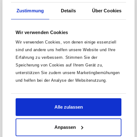
Zustimmung
Details
Über Cookies
HAZET Sicherungsfeder 900S-
HF814 · Vierkant hohl 12,5 mm (1/2
Zoll) · Ø 21 x 1,5
Wir verwenden Cookies
Sicherungsfeder für Steckschlüsseleinsätze
Innenvierkant 12,5 = 1/2?8 – 14 mm · E10 –
Wir verwenden Cookies, von denen einige essenziell
E16Für 900SFür maschinenbetätigte
Produktnummer:
900S-HF814
sind und andere uns helfen unsere Website und Ihre
Steckschlüsseleinsätze nach DIN 3129Made
In GermanyAntrieb: Vierkant hohl 12,5 mm
4,15 €
Erfahrung zu verbessern. Stimmen Sie der
(1/2 Zoll)Netto-Gewicht (kg): 0 kgFür
Speicherung von Cookies auf Ihrem Gerät zu,
Maschinenbetätigung Haftungsausschluss
Falsche bzw. fehlerhafte Ersatzteile oder
unterstützen Sie zudem unsere Marketingbemühungen
deren unsachgemäßer Einbau können zu
und helfen bei der Analyse der Websitenutzung.
Beschädigungen, Fehlfunktionen oder
Totalausfall des Gerätes führen.Bei
Verwendung nicht freigegebener Ersatzteile
oder unsachgemäßen Einbau verfallen
sämtliche Garantie-, Service-,
Alle zulassen
Schadenersatz- und Haftpflichtansprüche
gegen den Hersteller oder seine
Beauftragten, Händler und Vertreter.
Anpassen