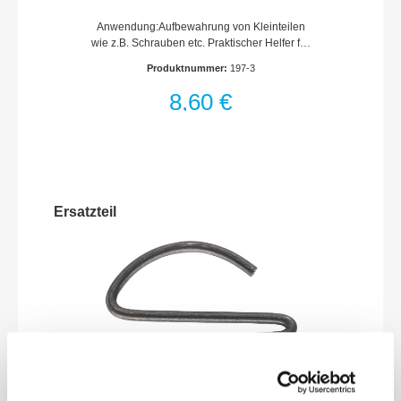
Anwendung:Aufbewahrung von Kleinteilen
wie z.B. Schrauben etc. Praktischer Helfer für
die WerkstattABS-Kunststoff (HAZET
Produktnummer:
197-3
blau)80 mm gummierter Magnet (ca. 2,5 kg
Haltekraft) zur Befestigung z.B. an
8,60 €
Werkstattwagen, -wänden, -schränken,
Hebebühnen etc.Beidseitig magnetisch –
besonders geeignet für eisenhaltige
TeileGehäuseöffnung ermöglicht gute Sicht
und leichte Entnahme von TeilenOptimierte,
abgeschrägte Gehäuseform – auch für nicht
magnetische Teile geeignetDurchmesser:
Ersatzteil
150 mmNetto-Gewicht (kg): 0.38 kg