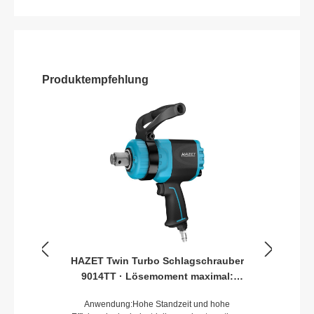
Produktempfehlung
HAZET Twin Turbo Schlagschrauber
9014TT · Lösemoment maximal:
4100 Nm · Vierkant massiv 25 mm (1
Anwendung:Hohe Standzeit und hohe
Zoll) · Hochleistungs-