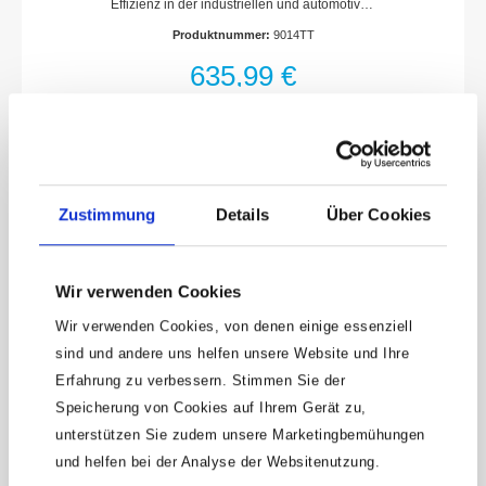
Effizienz in der industriellen und automotiven
Doppelhammer-Schlagwerk
AnwendungLösemoment maximal: 4100
Produktnummer:
9014TT
NmAbluftführung durch den Handgriff nach
untenVibrationsarmEinfache
635,99 €
BedienungKurze, kompakte
BauformEinhandbedienung für Links- und
RechtshänderAbnehmbarer Handbügel, 360°
verstellbarAnschlusssockel für
FlüsterschlauchHAZET Twin Turbo
Technologie – hohe Drehmomente bei
kompakter Bauweise8-Lamellen Luftmotor
Zustimmung
Details
Über Cookies
mit 25 % höherer Schlagleistung
gewährleistet maximales
DrehmomentHochleistungs-Doppelhammer-
SchlagwerkLuftanschluss Einlass:
Wir verwenden Cookies
Innengewinde 20,67 mm
(1/2?)Kupplungsstecker: Nennweite 10
Wir verwenden Cookies, von denen einige essenziell
(inklusive)Empfohlenes Drehmoment: 1898
sind und andere uns helfen unsere Website und Ihre
NmSchlauchdurchmesser (empfohlen): 19
mmBetriebsdruck (bar): 6.3Schall-
Erfahrung zu verbessern. Stimmen Sie der
Leistungspegel (bei Betriebsdruck): 112.9
Keine Angebote
Speicherung von Cookies auf Ihrem Gerät zu,
db(A) Lp WVibrationsbeschleunigung: 19.11
mehr verpassen!
m/s2Lösemoment (max) ermittelt mit
unterstützen Sie zudem unsere Marketingbemühungen
Schraubengröße M: 32Rechts-/Linkslauf:
und helfen bei der Analyse der Websitenutzung.
15 € Gutschein* sichern!
zweistufig (Rechtslauf), einstufig