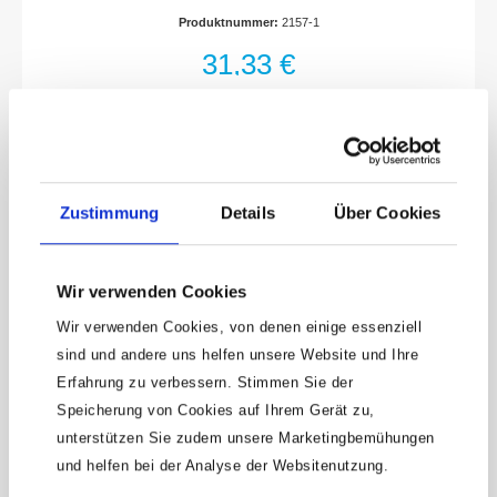
ABSKlingenfach mit Verschluss-
Produktnummer:
2157-1
SicherungDaumenkissen zur
gelenkschonenden ArbeitLänge eingeklappt:
31,33 €
100 mmAbmessungen / Länge: 159.9
mmNetto-Gewicht (kg): 0.17 kg
Zustimmung
Details
Über Cookies
Wir verwenden Cookies
Wir verwenden Cookies, von denen einige essenziell
sind und andere uns helfen unsere Website und Ihre
Erfahrung zu verbessern. Stimmen Sie der
Keine Angebote
Speicherung von Cookies auf Ihrem Gerät zu,
mehr verpassen!
unterstützen Sie zudem unsere Marketingbemühungen
15 € Gutschein* sichern!
und helfen bei der Analyse der Websitenutzung.