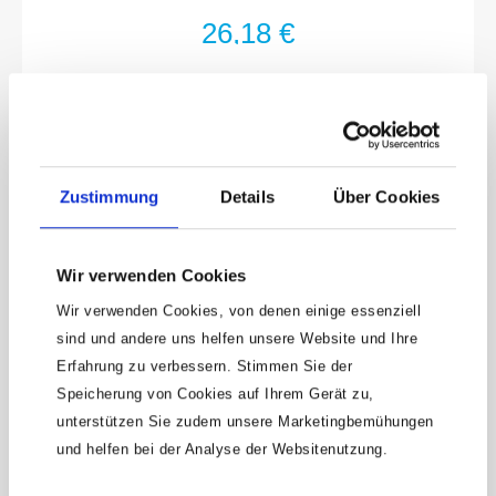
(kg): 0.43 kgAnzahl Werkzeuge: 9
26,18 €
Zustimmung
Details
Über Cookies
Wir verwenden Cookies
Wir verwenden Cookies, von denen einige essenziell
sind und andere uns helfen unsere Website und Ihre
Keine Angebote
Erfahrung zu verbessern. Stimmen Sie der
mehr verpassen!
Speicherung von Cookies auf Ihrem Gerät zu,
unterstützen Sie zudem unsere Marketingbemühungen
15 € Gutschein* sichern!
und helfen bei der Analyse der Websitenutzung.
Bleibe auf dem Laufenden mit unserem