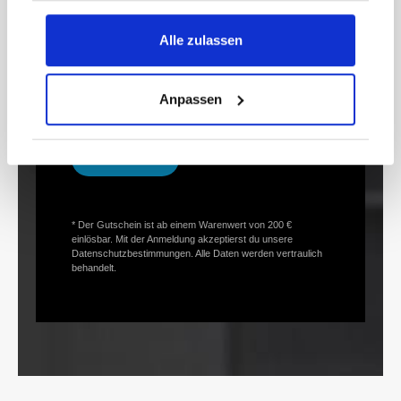
Newsletter und erhalte Informationen zu
Aktionen und Rabatten frühzeitig. Sichere dir
Alle zulassen
zusätzlich einen 15€ Gutschein* für deinen
nächsten Einkauf.
E-
Anpassen
Mail-
Adresse*
anmelden
* Der Gutschein ist ab einem Warenwert von 200 €
einlösbar. Mit der Anmeldung akzeptierst du unsere
Datenschutzbestimmungen. Alle Daten werden vertraulich
behandelt.