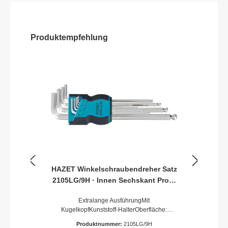
Produktempfehlung
HAZET Winkelschraubendreher Satz
2105LG/9H · Innen Sechskant Profil
· 1,5 · 2 · 2,5 · 3 · 4 · 5 · 6 · 8 · 10 ·
Extralange AusführungMit
Anzahl Werkzeuge: 9
KugelkopfKunststoff-HalterOberfläche:
vernickeltAbtrieb: Innen-Sechskant
Produktnummer:
2105LG/9H
ProfilSchlüsselweite: · 1.5 – 10Netto-Gewicht