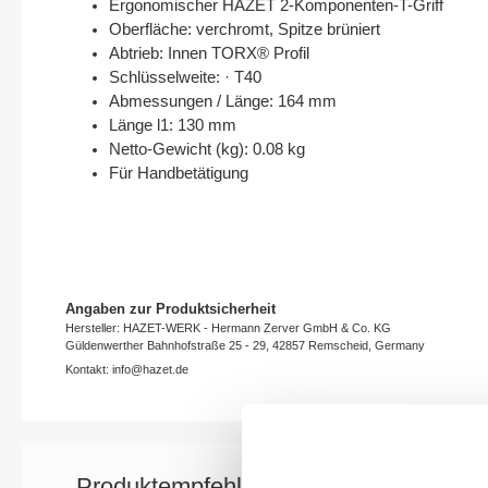
Ergonomischer HAZET 2-Komponenten-T-Griff
Oberfläche: verchromt, Spitze brüniert
Abtrieb: Innen TORX® Profil
Schlüsselweite: · T40
Abmessungen / Länge: 164 mm
Länge l1: 130 mm
Netto-Gewicht (kg): 0.08 kg
Für Handbetätigung
Angaben zur Produktsicherheit
Hersteller: HAZET-WERK - Hermann Zerver GmbH & Co. KG
Güldenwerther Bahnhofstraße 25 - 29, 42857 Remscheid, Germany
Kontakt: info@hazet.de
Produktempfehlung