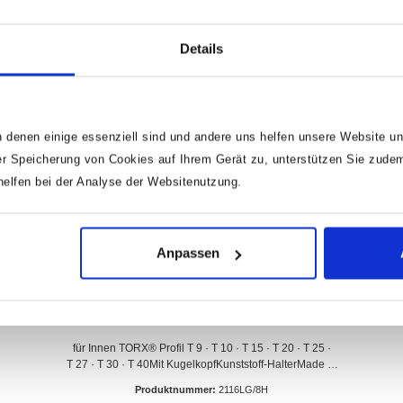
Details
 denen einige essenziell sind und andere uns helfen unsere Website un
r Speicherung von Cookies auf Ihrem Gerät zu, unterstützen Sie zude
lfen bei der Analyse der Websitenutzung.
Anpassen
HAZET Winkelschraubendreher Satz
2116LG/8H · Innen TORX® Profil · T9 · T10 ·
T15 · T20 · T25 · T27 · T30 · T40 · Anzahl
für Innen TORX® Profil T 9 · T 10 · T 15 · T 20 · T 25 ·
Werkzeuge: 8
T 27 · T 30 · T 40Mit KugelkopfKunststoff-HalterMade In
GermanyAbtrieb: Innen TORX® ProfilNetto-Gewicht (kg):
Produktnummer:
2116LG/8H
0.16 kgAnzahl Werkzeuge: 8