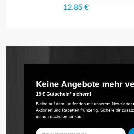
Länge: 50 mmSonderstahl für allerhöchste
12,85 €
BeanspruchungGrößte Maßgenauigkeit der Spitzen und
SchneidenFür elektrisch oder mit Druckluft angetriebene
Maschinenschrauber (Drehschrauber) sowie für
HandbetätigungZähhart für Gewindeschrauben (harter
Schraubfall)Permanente Härte von 59-61 HR C für hohe
Anforderungen in Industrie und HandwerkHohe
Drehmomentwerte, weit über DIN-Norm, bei langer
LebensdauerAnzahl Werkzeuge: 3
Keine Angebote mehr v
15 € Gutschein* sichern!
Bleibe auf dem Laufenden mit unserem Newsletter u
Aktionen und Rabatten frühzeitig. Sichere dir zusätz
deinen nächsten Einkauf.
E-