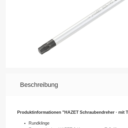
Elektrik / Batteriedienst - Kontakte /
Elektrik / 
Steckverbindungen
Karosserie / Innenausstattung - Scheiben /
Wischerarm
Beschreibung
Produktinformationen "HAZET Schraubendreher · mit T-G
Rundklinge