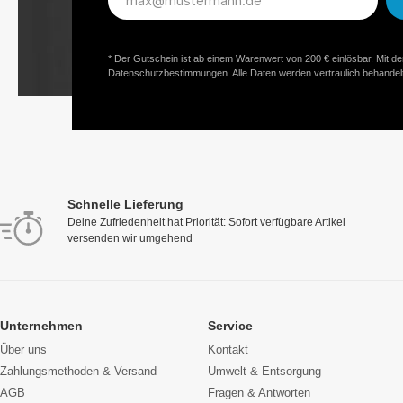
Mail-
Adresse*
* Der Gutschein ist ab einem Warenwert von 200 € einlösbar. Mit d
Datenschutzbestimmungen. Alle Daten werden vertraulich behandelt
Schnelle Lieferung
Deine Zufriedenheit hat Priorität: Sofort verfügbare Artikel
versenden wir umgehend
Unternehmen
Service
Über uns
Kontakt
Zahlungsmethoden & Versand
Umwelt & Entsorgung
AGB
Fragen & Antworten