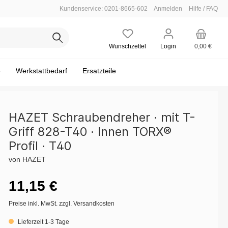
Kundenservice: 0201-8665-602
Anmelden
Hilfe / FAQ
Wunschzettel
Login
0,00 €
e
Werkstattbedarf
Ersatzteile
HAZET Schraubendreher · mit T-
Griff 828-T40 · Innen TORX®
Leere Einlagen
Einsteckwerkzeug
Steckschlüssel maschinenbetätigt
Motor - Zylinderkopf
Bodenmatten / Fahrzeug-Schoner
Profil · T40
verbindung
w.)
Satz / Sortiment
Hammer / Meißel / Körner
Motor - Abgasanlage / Lambdasonde
Zubehör
von HAZET
scheibe
Mess-Technik
Öldienst
11,15 €
e
Fahrwerk - Silentlager
Preise inkl. MwSt. zzgl. Versandkosten
ische
Elektrik / Batteriedienst - Batteriedienst
Lieferzeit 1-3 Tage