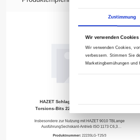
Zustimmung
Wir verwenden Cookies
Wir verwenden Cookies, von
verbessern. Stimmen Sie de
Marketingbemühungen und he
HAZET Schlag-, Maschinenschrauber
Torsions-Bits 2223SLG-T25/3 ∙ Sechskant
massiv 6,3 (1/4 Zoll) ∙ Innen TORX® Profil
Insbesondere zur Nutzung mit HAZET 9010 TBLange
AusführungSechskant-Antrieb ISO 1173 C6,3
(1/4″)Antrieb: Sechskant massiv 6,3 (1/4 Zoll)Abtrieb:
Produktnummer:
2223SLG-T25/3
Innen TORX® ProfilSchlüsselweite: ∙ T25Abmessungen /