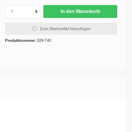
se
Karosserie / Innenausstattung -
In den Warenkorb
Karosserie-Instandsetzung
Zum Merkzettel hinzufügen
Produktnummer:
828-T40