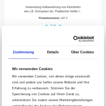
Anwendung:Aufbewahrung von Kleinteilen
wie z.B. Schrauben etc. Praktischer Helfer für
die WerkstattABS-Kunststoff (HAZET
Produktnummer:
197-3
blau)80 mm gummierter Magnet (ca. 2,5 kg
Haltekraft) zur Befestigung z.B. an
8,60 €
Werkstattwagen, -wänden, -schränken,
Hebebühnen etc.Beidseitig magnetisch –
besonders geeignet für eisenhaltige
TeileGehäuseöffnung ermöglicht gute Sicht
und leichte Entnahme von TeilenOptimierte,
abgeschrägte Gehäuseform – auch für nicht
Zustimmung
Details
Über Cookies
magnetische Teile geeignetDurchmesser:
150 mmNetto-Gewicht (kg): 0.38 kg
Wir verwenden Cookies
Wir verwenden Cookies, von denen einige essenziell
sind und andere uns helfen unsere Website und Ihre
Erfahrung zu verbessern. Stimmen Sie der
Speicherung von Cookies auf Ihrem Gerät zu,
Keine Angebote
unterstützen Sie zudem unsere Marketingbemühungen
mehr verpassen!
und helfen bei der Analyse der Websitenutzung.