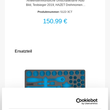
·Anwenderfreundliche Umschaltknarre·Auto
Bild, Testsieger 2019, HAZET Drehmoment-
Schlüssel 5122-3 CT, Heft 32/2019Auto Bild
Produktnummer:
5122-3CT
Klassik, Testsieger 2020, HAZET
Drehmoment-Schlüssel 5122-3 CT, Heft 6,
150,99 €
Juni 2020·Genauigkeit ± 3% vom Skalenwert
(in Betätigungsrichtung)(5107-3 CT ± 4%
Genauigkeit vom
Skalenwert)·Sicher:oHaptisch
(Kurzwegauslösung)oAkustisch
(Knickelement)·Konzipiert für rauen
Werkstatteinsatz·Breites Einsatzspektrum für
Ersatzteil
kontrollierten Schraubanzug beim
Reifenservice, Zweirad-, Pkw-, Nkw-
Anwendungen sowie diversen Einsatzfällen
in Industrie und Handwerk.·Optimierter
Dichtring zum Schutz vor
Fremdkörpern·Knarren Reparatur-Satz zur
kundenorientierten Selbstmontage ermöglicht
jahrzehntelangen Einsatz·Griff mit mehr Grip
für leichtere Kraftübertragung·Einstellhilfe
durch Rastpunkte zur optimierten
Bedienerführung gewährleistet sicheres und
schnelles Einstellen des gewünschten
Drehmomentwertes durch Drehen des