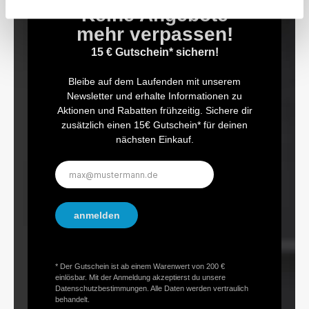
kg·Anzahl Zähne: 32 (Betätigungswinkel
Keine Angebote
11.25°)·Kopfstärke a: 19.6 mm·Kopfbreite b:
mehr verpassen!
44 mm·Kein Zurückdrehen mehr: bei den
HAZET Drehmoment-Schlüsseln der 5000er-
15 € Gutschein* sichern!
und 6000er-Baureihe wurde in Langzeit-
Dauertests nachgewiesen, dass ein
Zurückdrehen auf den kleinsten Skalenwert
Bleibe auf dem Laufenden mit unserem
nicht erforderlich ist
Newsletter und erhalte Informationen zu
Aktionen und Rabatten frühzeitig. Sichere dir
zusätzlich einen 15€ Gutschein* für deinen
nächsten Einkauf.
E-
Mail-
Adresse*
anmelden
* Der Gutschein ist ab einem Warenwert von 200 €
einlösbar. Mit der Anmeldung akzeptierst du unsere
Datenschutzbestimmungen. Alle Daten werden vertraulich
behandelt.