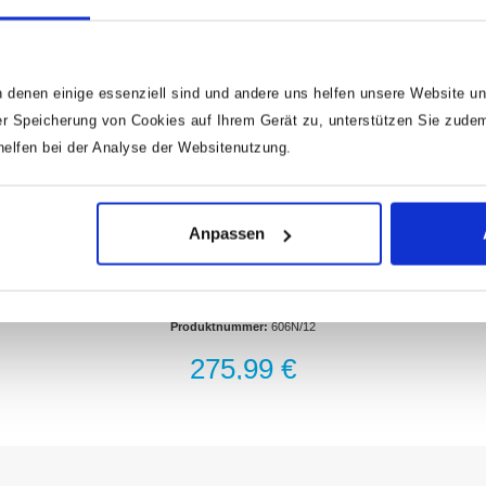
 denen einige essenziell sind und andere uns helfen unsere Website un
r Speicherung von Cookies auf Ihrem Gerät zu, unterstützen Sie zude
lfen bei der Analyse der Websitenutzung.
HAZET Knarren Ring-Maulschlüssel Satz
Anpassen
606N/12 · Außen Doppel-Sechskant-
Tractionsprofil · 8–19 · Werkzeuge: 12
Kunststoff-Kasten 165-L (1/3)Safety-Insert-System, 2-
Komponenten-Weichschaum-Einlage. Einlage auch
passend für HAZET AssistentOberfläche:
Produktnummer:
606N/12
verchromtAbtrieb: Außen Doppel-Sechskant-
TractionsprofilSchlüsselweite: · 8–19Abmessungen /
275,99 €
Länge: 355 mm x 235 mm x 65 mmAnzahl Werkzeuge:
12