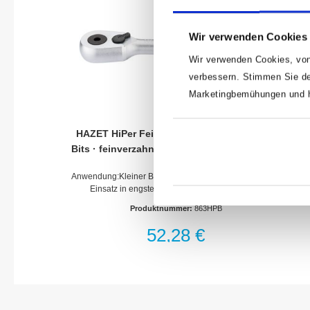
Wir verwenden Cookies
Wir verwenden Cookies, von
verbessern. Stimmen Sie de
Marketingbemühungen und he
HAZET HiPer Feinzahn-Umschaltknarre für
Bits · feinverzahnt 863HPB · Sechskant hohl
6,3 (1/4 Zoll)
Anwendung:Kleiner Beta¨tigungswinkel (4°) ermo¨glicht
Einsatz in engsten Baura¨umen, z.B. Motoren,
Maschinenbau, Agrarfahrzeuge und -Gera¨te,
Produktnummer:
863HPB
erneuerbare Energien (Solar, Windra¨der)Extrem mehr
Leistung als bei Knarren mit vergleichbaren
52,28 €
AbmaßenRastfunktion des Umschalthebels bietet Schutz
gegen ungewolltes UmschaltenErho¨hung der
Lebensdauer durch Einsatz modernster Schmierstoffe im
KnarrenmechanismusEnge Fertigungstoleranzen
gewa¨hrleisten Schutz vor eindringender
VerschmutzungHAZET interne Qualita¨tsstandards