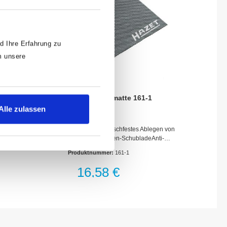
d Ihre Erfahrung zu
m unsere
HAZET Anti-Rutschmatte 161-1
Alle zulassen
Anwendung:Schonendes und rutschfestes Ablegen von
Werkzeugen in Werkstattwagen-SchubladeAnti-
RutschmatteFür Werkstattwagen Assistent 168 · 169 N ·
Produktnummer:
161-1
174 · 176 · 177 · 178 und Werkbank Assistent
177 WL 523 x B 348 mmNetto-Gewicht (kg): 0.11 kg
16,58 €