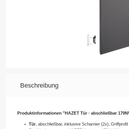
Elektrik / Batteriedienst - Kontakte /
Elektrik / 
Steckverbindungen
Karosserie / Innenausstattung - Scheiben /
Wischerarm
Beschreibung
Produktinformationen "HAZET Tür · abschließbar 179
Tür
, abschließbar, inklusive Scharnier (2x), Griffprofil