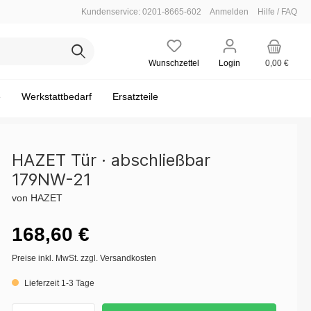
Kundenservice: 0201-8665-602
Anmelden
Hilfe / FAQ
Wunschzettel
Login
0,00 €
e
Werkstattbedarf
Ersatzteile
HAZET Tür · abschließbar
179NW-21
Leere Einlagen
Einsteckwerkzeug
Steckschlüssel maschinenbetätigt
Motor - Zylinderkopf
Bodenmatten / Fahrzeug-Schoner
von HAZET
verbindung
w.)
Satz / Sortiment
Hammer / Meißel / Körner
Motor - Abgasanlage / Lambdasonde
Zubehör
168,60 €
scheibe
Mess-Technik
Öldienst
Preise inkl. MwSt. zzgl. Versandkosten
e
Fahrwerk - Silentlager
Lieferzeit 1-3 Tage
ische
Elektrik / Batteriedienst - Batteriedienst