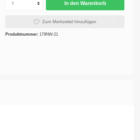
In den Warenkorb
se
Karosserie / Innenausstattung -
Karosserie-Instandsetzung
Zum Merkzettel hinzufügen
Produktnummer:
179NW-21