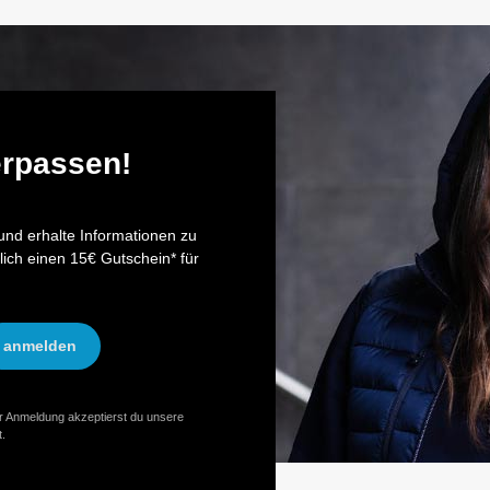
erpassen!
nd erhalte Informationen zu
lich einen 15€ Gutschein* für
anmelden
er Anmeldung akzeptierst du unsere
.