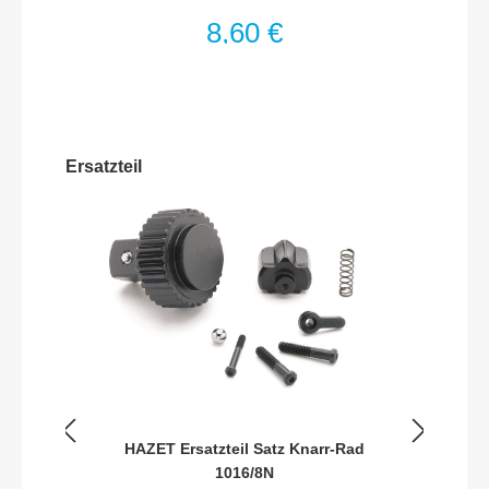
Haltekraft) zur Befestigung z.B. an
8,60 €
Werkstattwagen, -wänden, -schränken,
Hebebühnen etc.Beidseitig magnetisch –
besonders geeignet für eisenhaltige
TeileGehäuseöffnung ermöglicht gute Sicht
und leichte Entnahme von TeilenOptimierte,
abgeschrägte Gehäuseform – auch für nicht
magnetische Teile geeignetDurchmesser:
Ersatzteil
150 mmNetto-Gewicht (kg): 0.38 kg
HAZET Ersatzteil Satz Knarr-Rad
1016/8N