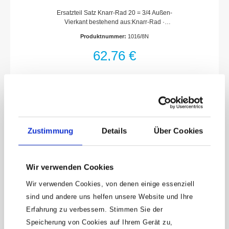
Ersatzteil Satz Knarr-Rad 20 = 3/4 Außen-
Vierkant bestehend aus:Knarr-Rad ·
Sperrstück · Schalthebel · Schrauben · Kugel
Produktnummer:
1016/8N
· DruckfederFür Umschaltknarre HAZET 1016
· 1016/2Für Drehmoment-Schlüssel HAZET
62,76 €
5145-3 CT · 6132-1 CT · 6143 CT · 6143-
1 CT · 6144 CT · 6144-1 CT · 6145 CT ·
6145-1 CT · 6146-1 CTMade In
GermanyNetto-Gewicht (kg): 0.46 kgFür
HandbetätigungHaftungsausschlussFalsche
bzw. fehlerhafte Ersatzteile oder deren
unsachgemäßer Einbau können zu
Zubehör
Beschädigungen, Fehlfunktionen oder
Zustimmung
Details
Über Cookies
Totalausfall des Gerätes führen.Bei
Verwendung nicht freigegebener Ersatzteile
oder unsachgemäßen Einbau verfallen
sämtliche Garantie-, Service-,
Wir verwenden Cookies
Schadenersatz- und Haftpflichtansprüche
gegen den Hersteller oder seine
Wir verwenden Cookies, von denen einige essenziell
Beauftragten, Händler und Vertreter.
sind und andere uns helfen unsere Website und Ihre
Erfahrung zu verbessern. Stimmen Sie der
Speicherung von Cookies auf Ihrem Gerät zu,