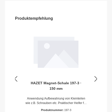
Produktempfehlung
HAZET Magnet-Schale 197-3 ·
150 mm
Anwendung:Aufbewahrung von Kleinteilen
wie z.B. Schrauben etc. Praktischer Helfer für
die WerkstattABS-Kunststoff (HAZET
Produktnummer:
197-3
blau)80 mm gummierter Magnet (ca. 2,5 kg