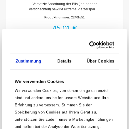
Versetzte Anordnung der Bits (ineinander
verschachtelt) bewirkt extreme Platzersparnis
im Ober und Unterteil der Bit-
Produktnummer:
2240N/51
BoxLangzeitfähige Klemmhalterung der Bits
für festen und sicheren Sitz sowie schnellem
45,01 €
ZugriffDeutliche Kennzeichnung der
einzelnen Bit-Ausführungen und
GrößenOptimale Ausnutzung des zur
Verfügung stehenden Stauraums bei
geringen AbmessungenSpeziell entwickelte
Scharniergestaltung ermöglicht sowohl das
Zustimmung
Details
Über Cookies
rechtwinklige Aufstellen (90°) der Bit-Box als
auch das Aufstellen in vollständig geöffneter
Position (180°). Dadurch bessere Übersicht
und schnellerer Zugriff für den
Wir verwenden Cookies
AnwenderKunststoff-KastenAbtrieb: Pozidriv
Profil PZ, Sechskant hohl 6,3 (1/4 Zoll),
Wir verwenden Cookies, von denen einige essenziell
Kreuzschlitz Profil PH, Tamper Resistant
TORX® Profil, Innen-Sechskant Profil, Schlitz
sind und andere uns helfen unsere Website und Ihre
Profil, Innen TORX® ProfilAbmessungen /
Erfahrung zu verbessern. Stimmen Sie der
Länge: 125 mm x 85 mm x 40 mmNetto-
Speicherung von Cookies auf Ihrem Gerät zu,
Gewicht (kg): 0.39 kgAnzahl Werkzeuge: 51
Keine Angebote
unterstützen Sie zudem unsere Marketingbemühungen
mehr verpassen!
und helfen bei der Analyse der Websitenutzung.