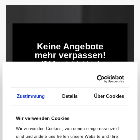
Keine Angebote
mehr verpassen!
15 € Gutschein* sichern!
Bleibe auf dem Laufenden mit unserem
Newsletter und erhalte Informationen zu
Aktionen und Rabatten frühzeitig. Sichere dir
Zustimmung
Details
Über Cookies
zusätzlich einen 15€ Gutschein* für deinen
nächsten Einkauf.
E-
Wir verwenden Cookies
Mail-
Adresse*
Wir verwenden Cookies, von denen einige essenziell
sind und andere uns helfen unsere Website und Ihre
anmelden