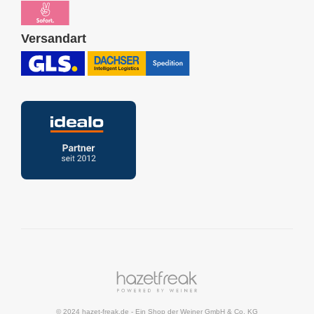
Versandart
© 2024 hazet-freak.de
- Ein Shop der
Weiner GmbH & Co. KG