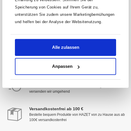
Speicherung von Cookies auf Ihrem Gerät zu,
* Der Gutschein ist ab einem Warenwert von 200 €
unterstützen Sie zudem unsere Marketingbemühungen
einlösbar. Mit der Anmeldung akzeptierst du unsere
Datenschutzbestimmungen. Alle Daten werden vertraulich
und helfen bei der Analyse der Websitenutzung.
behandelt.
Alle zulassen
Anpassen
Schnelle Lieferung
Deine Zufriedenheit hat Priorität: Sofort verfügbare Artikel
versenden wir umgehend
Versandkostenfrei ab 100 €
Bestelle bequem Produkte von HAZET von zu Hause aus ab
100€ versandkostenfrei