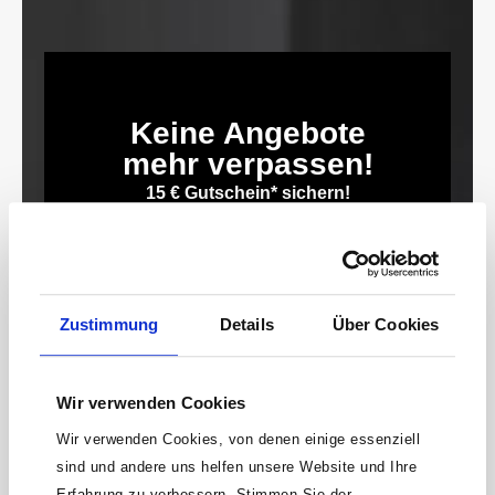
Keine Angebote
mehr verpassen!
15 € Gutschein* sichern!
Bleibe auf dem Laufenden mit unserem
Newsletter und erhalte Informationen zu
Aktionen und Rabatten frühzeitig. Sichere dir
zusätzlich einen 15€ Gutschein* für deinen
Zustimmung
Details
Über Cookies
nächsten Einkauf.
E-
Mail-
Wir verwenden Cookies
Adresse*
Wir verwenden Cookies, von denen einige essenziell
anmelden
sind und andere uns helfen unsere Website und Ihre
Erfahrung zu verbessern. Stimmen Sie der