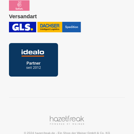
Versandart
© 2024 hazet-freak.de
- Ein Shop der
Weiner GmbH & Co. KG