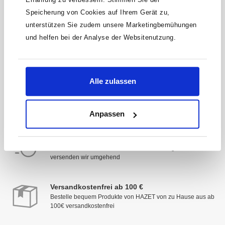
Speicherung von Cookies auf Ihrem Gerät zu,
* Der Gutschein ist ab einem Warenwert von 200 €
unterstützen Sie zudem unsere Marketingbemühungen
einlösbar. Mit der Anmeldung akzeptierst du unsere
Datenschutzbestimmungen. Alle Daten werden vertraulich
und helfen bei der Analyse der Websitenutzung.
behandelt.
Alle zulassen
Anpassen
Schnelle Lieferung
Deine Zufriedenheit hat Priorität: Sofort verfügbare Artikel
versenden wir umgehend
Versandkostenfrei ab 100 €
Bestelle bequem Produkte von HAZET von zu Hause aus ab
100€ versandkostenfrei