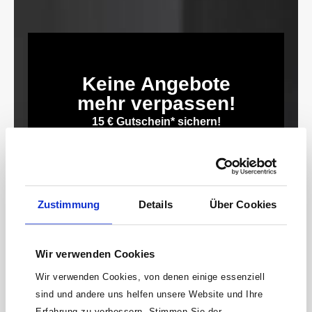
Keine Angebote
mehr verpassen!
15 € Gutschein* sichern!
Bleibe auf dem Laufenden mit unserem
Newsletter und erhalte Informationen zu
Aktionen und Rabatten frühzeitig. Sichere dir
zusätzlich einen 15€ Gutschein* für deinen
Zustimmung
Details
Über Cookies
nächsten Einkauf.
E-
Mail-
Wir verwenden Cookies
Adresse*
Wir verwenden Cookies, von denen einige essenziell
anmelden
sind und andere uns helfen unsere Website und Ihre
Erfahrung zu verbessern. Stimmen Sie der