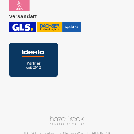
Versandart
© 2024 hazet-freak.de
- Ein Shop der
Weiner GmbH & Co. KG