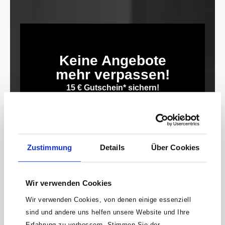
Keine Angebote
mehr verpassen!
15 € Gutschein* sichern!
Bleibe auf dem Laufenden mit unserem
Newsletter und erhalte Informationen zu
Aktionen und Rabatten frühzeitig. Sichere dir
zusätzlich einen 15€ Gutschein* für deinen
Zustimmung
Details
Über Cookies
nächsten Einkauf.
E-
Mail-
Wir verwenden Cookies
Adresse*
Wir verwenden Cookies, von denen einige essenziell
anmelden
sind und andere uns helfen unsere Website und Ihre
Erfahrung zu verbessern. Stimmen Sie der