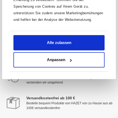
Speicherung von Cookies auf Ihrem Gerät zu,
* Der Gutschein ist ab einem Warenwert von 200 €
unterstützen Sie zudem unsere Marketingbemühungen
einlösbar. Mit der Anmeldung akzeptierst du unsere
Datenschutzbestimmungen. Alle Daten werden vertraulich
und helfen bei der Analyse der Websitenutzung.
behandelt.
Alle zulassen
Anpassen
Schnelle Lieferung
Deine Zufriedenheit hat Priorität: Sofort verfügbare Artikel
versenden wir umgehend
Versandkostenfrei ab 100 €
Bestelle bequem Produkte von HAZET von zu Hause aus ab
100€ versandkostenfrei