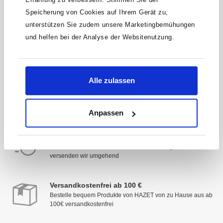
Speicherung von Cookies auf Ihrem Gerät zu,
* Der Gutschein ist ab einem Warenwert von 200 €
unterstützen Sie zudem unsere Marketingbemühungen
einlösbar. Mit der Anmeldung akzeptierst du unsere
Datenschutzbestimmungen. Alle Daten werden vertraulich
und helfen bei der Analyse der Websitenutzung.
behandelt.
Alle zulassen
Anpassen
Schnelle Lieferung
Deine Zufriedenheit hat Priorität: Sofort verfügbare Artikel
versenden wir umgehend
Versandkostenfrei ab 100 €
Bestelle bequem Produkte von HAZET von zu Hause aus ab
100€ versandkostenfrei