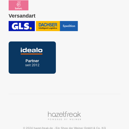
Versandart
© 2024 hazet-freak.de
- Ein Shop der
Weiner GmbH & Co. KG