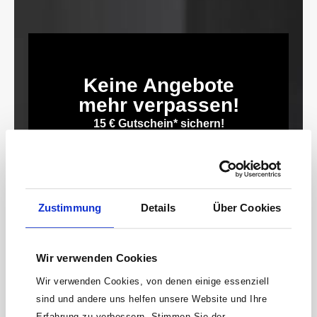
Keine Angebote
mehr verpassen!
15 € Gutschein* sichern!
Bleibe auf dem Laufenden mit unserem
Newsletter und erhalte Informationen zu
Aktionen und Rabatten frühzeitig. Sichere dir
zusätzlich einen 15€ Gutschein* für deinen
Zustimmung
Details
Über Cookies
nächsten Einkauf.
E-
Mail-
Wir verwenden Cookies
Adresse*
Wir verwenden Cookies, von denen einige essenziell
anmelden
sind und andere uns helfen unsere Website und Ihre
Erfahrung zu verbessern. Stimmen Sie der