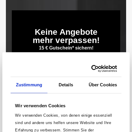
Keine Angebote
mehr verpassen!
15 € Gutschein* sichern!
Bleibe auf dem Laufenden mit unserem
Newsletter und erhalte Informationen zu
Aktionen und Rabatten frühzeitig. Sichere dir
zusätzlich einen 15€ Gutschein* für deinen
Zustimmung
Details
Über Cookies
nächsten Einkauf.
E-
Mail-
Wir verwenden Cookies
Adresse*
Wir verwenden Cookies, von denen einige essenziell
anmelden
sind und andere uns helfen unsere Website und Ihre
Erfahrung zu verbessern. Stimmen Sie der