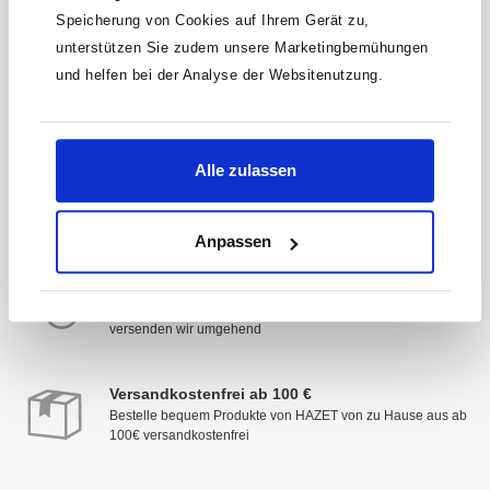
Speicherung von Cookies auf Ihrem Gerät zu,
* Der Gutschein ist ab einem Warenwert von 200 €
einlösbar. Mit der Anmeldung akzeptierst du unsere
unterstützen Sie zudem unsere Marketingbemühungen
Datenschutzbestimmungen. Alle Daten werden vertraulich
und helfen bei der Analyse der Websitenutzung.
behandelt.
Alle zulassen
Anpassen
Schnelle Lieferung
Deine Zufriedenheit hat Priorität: Sofort verfügbare Artikel
versenden wir umgehend
Versandkostenfrei ab 100 €
Bestelle bequem Produkte von HAZET von zu Hause aus ab
100€ versandkostenfrei