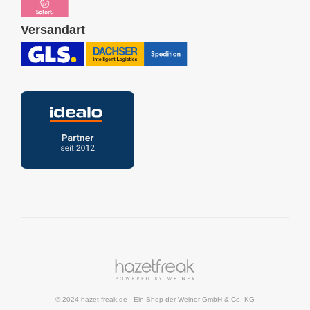
Versandart
© 2024 hazet-freak.de
- Ein Shop der
Weiner GmbH & Co. KG