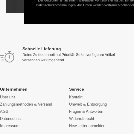
* Der Gutschein ist ab einem Warenwert von 200 € einlösbar. Mit d
Datenschutzbestimmungen. Alle Daten werden vertraulich behandelt
Schnelle Lieferung
Deine Zufriedenheit hat Priorität: Sofort verfügbare Artikel
versenden wir umgehend
Unternehmen
Service
Über uns
Kontakt
Zahlungsmethoden & Versand
Umwelt & Entsorgung
AGB
Fragen & Antworten
Datenschutz
Widerrufsrecht
Impressum
Newsletter abmelden