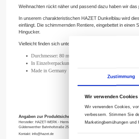
Weihnachten rückt näher und passend dazu haben wir da
In unserem charakteristischen HAZET Dunkelblau wird dies
einfängt. Die schimmernden Rentiere, eingebettet in eine
Hingucker.
Vielleicht finden sich unter Deinem Weihnachtsbaum – ge
Durchmesser: 80 mm
In Einzelverpackung in Kunststoffdose
Made in Germany
Zustimmung
Wir verwenden Cookies
Wir verwenden Cookies, von
verbessern. Stimmen Sie de
Angaben zur Produktsicherheit
Marketingbemühungen und he
Hersteller: HAZET-WERK - Hermann Zerver GmbH & Co. KG
Güldenwerther Bahnhofstraße 25 - 29, 42857 Remscheid, Germany
Kontakt: info@hazet.de