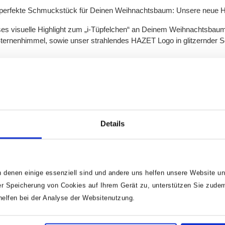
s perfekte Schmuckstück für Deinen Weihnachtsbaum: Unsere neue
es visuelle Highlight zum „i-Tüpfelchen“ an Deinem Weihnachtsbau
n Sternenhimmel, sowie unser strahlendes HAZET Logo in glitzernder
schmückt mit unserer HAZET Weihnachtskugel – auch einige unserer
Details
 denen einige essenziell sind und andere uns helfen unsere Website un
r Speicherung von Cookies auf Ihrem Gerät zu, unterstützen Sie zude
lfen bei der Analyse der Websitenutzung.