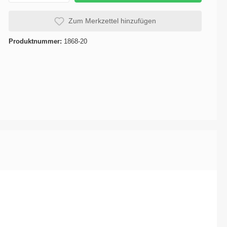
se
Karosserie / Innenausstattung -
Zum Merkzettel hinzufügen
Karosserie-Instandsetzung
Produktnummer:
1868-20