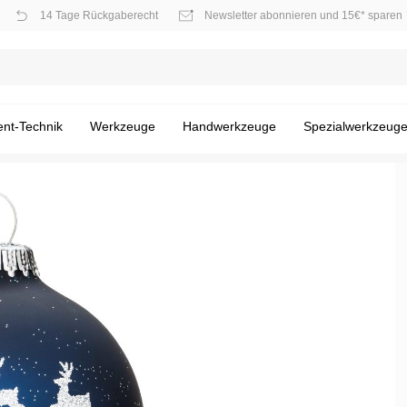
14 Tage Rückgaberecht
Newsletter abonnieren und 15€* sparen
nt-Technik
Werkzeuge
Handwerkzeuge
Spezialwerkzeug
tung
hnik
e
kstattwagen
ch
e- / Akku-Werkzeuge
 / HINOX
ündkerze
r Werkstattbedarf
Gefüllte Werkstattwagen
Drehmoment-Schraubendreher
Steckschlüssel handbetätigt
Motor - Glühkerze
Arbeitsschutz
rehereinsätze / Bits
ftstoffanlage / Einspritztechnik
er
HAZET Werkzeug-Ordnung
Zangen / Scheren
Motor - Kühlsystem / Schlauch
Diagnosetechnik (Endoskop us
sten / -koffer
Trenn und Zerspanungstechnik
nstiges
Zubehör
Gewinde-Reparatur
Getriebe - Kupplung / Schwung
- Federspanner / Stoßdämpfer
Fahrwerk - Radlager / Radnab
 Räder / Reifen
Elektrik / Batteriedienst - Elektr
Prüfung