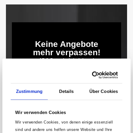
Keine Angebote
mehr verpassen!
15 € Gutschein* sichern!
Bleibe auf dem Laufenden mit unserem
Newsletter und erhalte Informationen zu
Aktionen und Rabatten frühzeitig. Sichere dir
Zustimmung
Details
Über Cookies
zusätzlich einen 15€ Gutschein* für deinen
nächsten Einkauf.
E-
Wir verwenden Cookies
Mail-
Adresse*
Wir verwenden Cookies, von denen einige essenziell
sind und andere uns helfen unsere Website und Ihre
anmelden