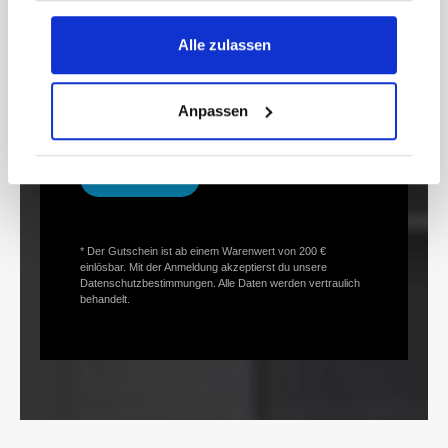
Newsletter und erhalte Informationen zu
Aktionen und Rabatten frühzeitig. Sichere dir
Alle zulassen
zusätzlich einen 15€ Gutschein* für deinen
nächsten Einkauf.
E-
Anpassen
Mail-
Adresse*
anmelden
* Der Gutschein ist ab einem Warenwert von 200 €
einlösbar. Mit der Anmeldung akzeptierst du unsere
Datenschutzbestimmungen. Alle Daten werden vertraulich
behandelt.