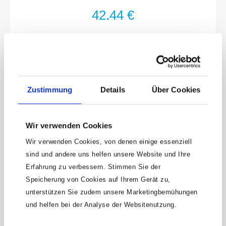
4
für Sicherungsstift oder Sicherungsfeder und
42,44 €
Rille für O-RingOberfläche: phosphatiert,
geöltDIN 3129, ISO 2725-2Made In
GermanyAntrieb: Vierkant hohl 12,5 mm (1/2
Zoll)Abtrieb: Außen-Sechskant-
TractionsprofilSchlüsselweite: · 13 · 17 · 19 ·
21Abmessungen / Länge: 29 mmFür
MaschinenbetätigungAnzahl Werkzeuge: 4
Zustimmung
Details
Über Cookies
Wir verwenden Cookies
Wir verwenden Cookies, von denen einige essenziell
sind und andere uns helfen unsere Website und Ihre
Keine Angebote
Erfahrung zu verbessern. Stimmen Sie der
mehr verpassen!
Speicherung von Cookies auf Ihrem Gerät zu,
unterstützen Sie zudem unsere Marketingbemühungen
15 € Gutschein* sichern!
und helfen bei der Analyse der Websitenutzung.
Bleibe auf dem Laufenden mit unserem