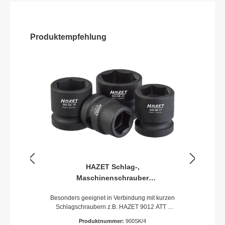
Produktempfehlung
HAZET Schlag-,
Maschinenschrauber
Steckschlüssel Satz 900SK/4 ·
Besonders geeignet in Verbindung mit kurzen
Vierkant hohl 12,5 mm (1/2 Zoll) ·
Schlagschraubern z.B. HAZET 9012 ATT ·
Außen Sechskant-Tractionsprofil ·
9012 A-1 · 9012 M · 9012 M-1 ·
13 · 17 · 19 · 21 · Anzahl Werkzeuge:
Produktnummer:
900SK/4
9012 MTExtrakurze AusführungMit Bohrung