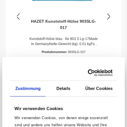
HAZET Kunststoff-Hülse 903SLG-
017
Kunststoff-Hülse blau · für 903 S Lg-17Made
In GermanyNetto-Gewicht (kg): 0.01 kgFür
MaschinenbetätigungHaftungsausschlussFal
Produktnummer:
903SLG-017
sche bzw. fehlerhafte Ersatzteile oder deren
unsachgemäßer Einbau können zu
6,15 €
Beschädigungen, Fehlfunktionen oder
Totalausfall des Gerätes führen.Bei
Verwendung nicht freigegebener Ersatzteile
oder unsachgemäßen Einbau verfallen
sämtliche Garantie-, Service-,
Zustimmung
Details
Über Cookies
Schadenersatz- und Haftpflichtansprüche
gegen den Hersteller oder seine
Zubehör
Beauftragten, Händler und Vertreter.
Wir verwenden Cookies
Wir verwenden Cookies, von denen einige essenziell
sind und andere uns helfen unsere Website und Ihre