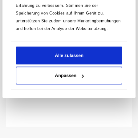
Erfahrung zu verbessern. Stimmen Sie der
Speicherung von Cookies auf Ihrem Gerät zu,
unterstützen Sie zudem unsere Marketingbemühungen
und helfen bei der Analyse der Websitenutzung.
HAZET Kunststoff-Hülse 903SLG-
017
Alle zulassen
Kunststoff-Hülse blau · für 903 S Lg-17Made
In GermanyNetto-Gewicht (kg): 0.01 kgFür
Anpassen
MaschinenbetätigungHaftungsausschlussFal
Produktnummer:
903SLG-017
sche bzw. fehlerhafte Ersatzteile oder deren
unsachgemäßer Einbau können zu
6,15 €
Beschädigungen, Fehlfunktionen oder
Totalausfall des Gerätes führen.Bei
Verwendung nicht freigegebener Ersatzteile
oder unsachgemäßen Einbau verfallen
sämtliche Garantie-, Service-,
Schadenersatz- und Haftpflichtansprüche
gegen den Hersteller oder seine
Beauftragten, Händler und Vertreter.