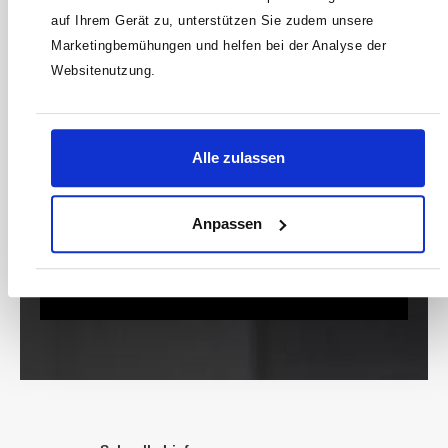
zusätzlich einen 15€ Gutschein* für deinen
auf Ihrem Gerät zu, unterstützen Sie zudem unsere
nächsten Einkauf.
Marketingbemühungen und helfen bei der Analyse der
E-
Websitenutzung.
Mail-
Adresse*
anmelden
Alle zulassen
* Der Gutschein ist ab einem Warenwert von 200 €
Anpassen
einlösbar. Mit der Anmeldung akzeptierst du unsere
Datenschutzbestimmungen. Alle Daten werden vertraulich
behandelt.