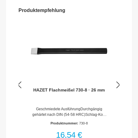
Produktempfehlung
HAZET Flachmeißel 730-8 · 26 mm
Geschmiedete AusführungDurchgängig
gehärtet nach DIN (54-58 HRC)Schlag-Kopf
angelassen nach DIN (38-46
Produktnummer:
730-8
HRC)Meißelschneiden
geschliffenNachschleifen ohne
16,54 €
NachhärtenFlachovaler SchaftOberfläche: