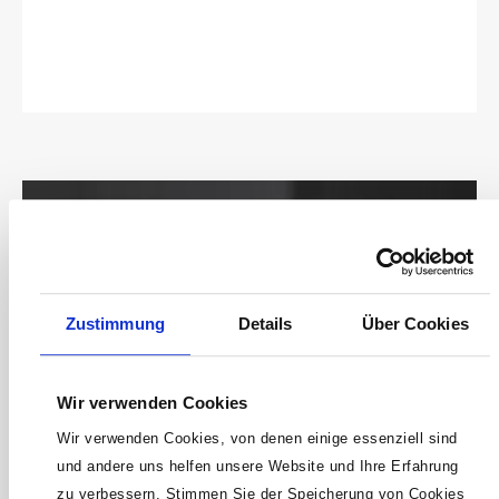
tauchlackiertDIN 6453Made In
GermanyAbmessungen / Länge: 300
mmNetto-Gewicht (kg): 0.59 kg
Keine Angebote
Zustimmung
Details
Über Cookies
mehr verpassen!
15 € Gutschein* sichern!
Wir verwenden Cookies
Bleibe auf dem Laufenden mit unserem
Wir verwenden Cookies, von denen einige essenziell sind
Newsletter und erhalte Informationen zu
und andere uns helfen unsere Website und Ihre Erfahrung
Aktionen und Rabatten frühzeitig. Sichere dir
zu verbessern. Stimmen Sie der Speicherung von Cookies